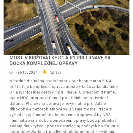
MOST V KRIŽOVATKE D1 A R1 PRI TRNAVE SA
DOČKÁ KOMPLEXNEJ OPRAVY
Feb 13, 2024
Správy
Národná diaľničná spoločnosť v priebehu marca 2024
odštartuje komplexnú opravu mostu v križovatke diaľnice
D1 a rýchlostnej cesty R1 pri Trnave. O presnom dátume,
bude NDS informovať hneď po oficiálnom potvrdení
dátumu. Plánovaná oprava je nevyhnutná pre ďalšie
dlhodobé a bezproblémové využívanie mosta. Práce si
vyžiadajú aj čiastočné obmedzenia dopravy. Aby NDS
minimalizovala dobu obmedzení, opravy budú prebiehať
sedem dní v týždni, počas denných aj nočných hodín. NDS
motoristov žiada o trpezlivosť, ohľaduplnosť a zvýšenú