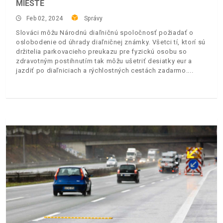
MIESTE
Feb 02, 2024
Správy
Slováci môžu Národnú diaľničnú spoločnosť požiadať o
oslobodenie od úhrady diaľničnej známky. Všetci tí, ktorí sú
držitelia parkovacieho preukazu pre fyzickú osobu so
zdravotným postihnutím tak môžu ušetriť desiatky eur a
jazdiť po diaľniciach a rýchlostných cestách zadarmo.