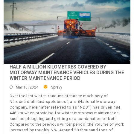
HALF A MILLION KILOMETRES COVERED BY
MOTORWAY MAINTENANCE VEHICLES DURING THE
WINTER MAINTENANCE PERIOD
Mar 13, 2024
Správy
Over the last winter, road maintenance machinery of
Národná diaľničná spoločnosť, a.s. (National Motorway
Company, hereinafter referred to as “NDS”) has driven 484
446 km when providing for winter motorway maintenance
such as ploughing and gritting or a combination of both.
Compared to the previous winter period, the volume of work
increased by roughly 6 %. Around 28 thousand tons of