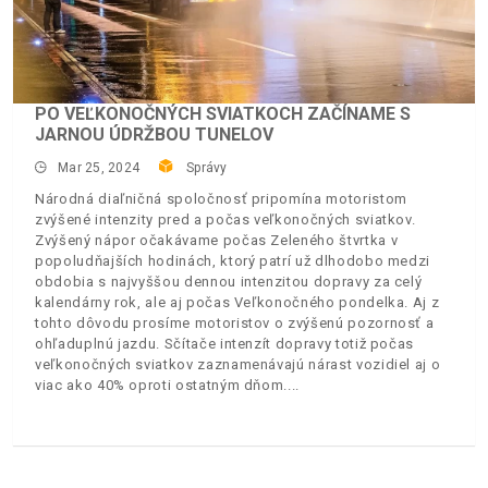
PO VEĽKONOČNÝCH SVIATKOCH ZAČÍNAME S
JARNOU ÚDRŽBOU TUNELOV
Mar 25, 2024
Správy
Národná diaľničná spoločnosť pripomína motoristom
zvýšené intenzity pred a počas veľkonočných sviatkov.
Zvýšený nápor očakávame počas Zeleného štvrtka v
popoludňajších hodinách, ktorý patrí už dlhodobo medzi
obdobia s najvyššou dennou intenzitou dopravy za celý
kalendárny rok, ale aj počas Veľkonočného pondelka. Aj z
tohto dôvodu prosíme motoristov o zvýšenú pozornosť a
ohľaduplnú jazdu. Sčítače intenzít dopravy totiž počas
veľkonočných sviatkov zaznamenávajú nárast vozidiel aj o
viac ako 40% oproti ostatným dňom.