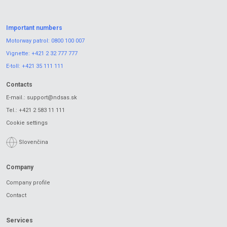
Important numbers
Motorway patrol:
0800 100 007
Vignette:
+421 2 32 777 777
E-toll:
+421 35 111 111
Contacts
E-mail.:
support@ndsas.sk
Tel.:
+421 2 583 11 111
Cookie settings
Slovenčina
Company
Company profile
Contact
Services