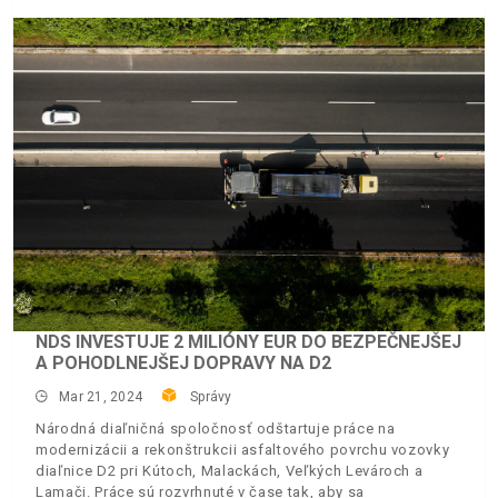
NDS INVESTUJE 2 MILIÓNY EUR DO BEZPEČNEJŠEJ
A POHODLNEJŠEJ DOPRAVY NA D2
Mar 21, 2024
Správy
Národná diaľničná spoločnosť odštartuje práce na
modernizácii a rekonštrukcii asfaltového povrchu vozovky
diaľnice D2 pri Kútoch, Malackách, Veľkých Levároch a
Lamači. Práce sú rozvrhnuté v čase tak, aby sa