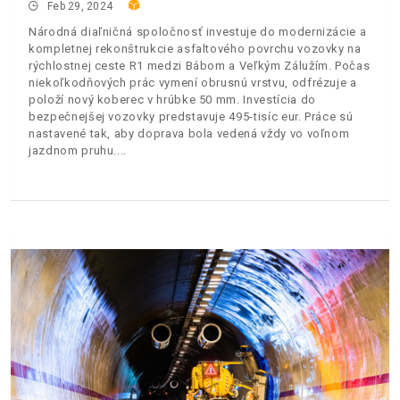
Feb 29, 2024
Národná diaľničná spoločnosť investuje do modernizácie a
kompletnej rekonštrukcie asfaltového povrchu vozovky na
rýchlostnej ceste R1 medzi Bábom a Veľkým Zálužím. Počas
niekoľkodňových prác vymení obrusnú vrstvu, odfrézuje a
položí nový koberec v hrúbke 50 mm. Investícia do
bezpečnejšej vozovky predstavuje 495-tisíc eur. Práce sú
nastavené tak, aby doprava bola vedená vždy vo voľnom
jazdnom pruhu.