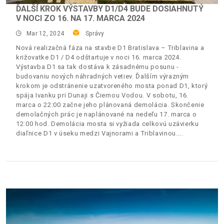
ĎALŠÍ KROK VÝSTAVBY D1/D4 BUDE DOSIAHNUTÝ
V NOCI ZO 16. NA 17. MARCA 2024
Mar 12, 2024
Správy
Nová realizačná fáza na stavbe D1 Bratislava – Triblavina a
križovatke D1 / D4 odštartuje v noci 16. marca 2024.
Výstavba D1 sa tak dostáva k zásadnému posunu -
budovaniu nových náhradných vetiev. Ďalším výrazným
krokom je odstránenie uzatvoreného mosta ponad D1, ktorý
spája Ivanku pri Dunaji s Čiernou Vodou. V sobotu, 16.
marca o 22:00 začne jeho plánovaná demolácia. Skončenie
demolačných prác je naplánované na nedeľu 17. marca o
12:00 hod. Demolácia mosta si vyžiada celkovú uzávierku
diaľnice D1 v úseku medzi Vajnorami a Triblavinou.