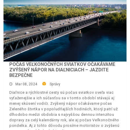
POČAS VEĽKONOČNÝCH SVIATKOV OČAKÁVAME
ZVÝŠENÝ NÁPOR NA DIAĽNICIACH – JAZDITE
BEZPEČNE
Mar 08, 2024
Správy
Diaľnice a rýchlostné cesty sú počas sviatkov oveľa viac
vyťaženejšie a ich súčasťou sa v tomto období stávajú aj
menej skúsení vodiči. Zvýšený nápor očakávame počas
Zeleného štvrtka v popoludňajších hodinách, ktorý patrí už
dlhodobo medzi obdobia s najvyššou dennou intenzitou
dopravy za celý kalendárny rok, ale aj počas Veľkonočného
pondelka. Aj z tohto dôvodu prosíme motoristov o zvýšenú