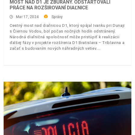
MOST NAD D1 JE ZBÚRANÝ. ODŠTARTOVALI
PRÁCE NA ROZŠIROVANÍ DIAĽNICE
Mar 17, 2024
Správy
Cestný most nad diaľnicou D1, ktorý spájal Ivanku pri Dunaji
s Čiernou Vodou, bol počas nočných hodín odstránený.
Národná diaľničná spoločnosť môže pristúpiť k realizácii
ďalšej fázy v projekte rozšírenia D1 Bratislava – Triblavina a
začať s budovaním nových náhradných vetiev.