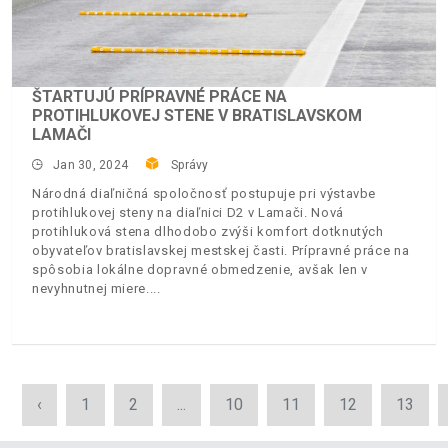
ŠTARTUJÚ PRÍPRAVNÉ PRÁCE NA
PROTIHLUKOVEJ STENE V BRATISLAVSKOM
LAMAČI
Jan 30, 2024
Správy
Národná diaľničná spoločnosť postupuje pri výstavbe
protihlukovej steny na diaľnici D2 v Lamači. Nová
protihluková stena dlhodobo zvýši komfort dotknutých
obyvateľov bratislavskej mestskej časti. Prípravné práce na
spôsobia lokálne dopravné obmedzenie, avšak len v
nevyhnutnej miere.
‹
1
2
...
10
11
12
13