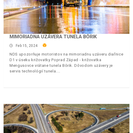
MIMORIADNA UZÁVERA TUNELA BÔRIK
Feb 15, 2024
NDS upozorňuje motoristov na mimoriadnu uzáveru diaľnice
D1 v úseku križovatky Poprad Západ - križovatka
Mengusovce vrátane tunela Bôrik. Dôvodom uzávery je
servis technológií tunela.