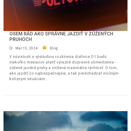
OSEM RÁD AKO SPRÁVNE JAZDIŤ V ZÚŽENÝCH
PRUHOCH
Mar 15, 2024
Blog
V súvislosti s výstavbou rozšírenia diaľnice D1 budú
niekoľko mesiacov platiť výrazné dopravné obmedzenia -
zúžené jazdné pruhy a znížená maximálna rýchlosť. O tom,
ako jazdiť čo najbezpečnejšie, a tak predchádzať možným
kolíznym situáciám.