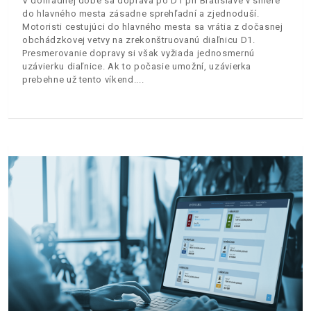
V dohľadnej dobe sa doprava po D1 pri Bratislave v smere
do hlavného mesta zásadne sprehľadní a zjednoduší.
Motoristi cestujúci do hlavného mesta sa vrátia z dočasnej
obchádzkovej vetvy na zrekonštruovanú diaľnicu D1.
Presmerovanie dopravy si však vyžiada jednosmernú
uzávierku diaľnice. Ak to počasie umožní, uzávierka
prebehne už tento víkend.