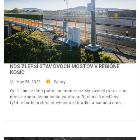
NDS ZLEPŠÍ STAV DVOCH MOSTOV V REGIÓNE
KOŠÍC
May 28, 2026
Správy
Od 1. júna začnú práce na moste cez Myslavský potok a na
moste ponad lesnú cestu za obcou Budimír. Necelé dva
týždne bude prebiehať výmena zábradlia a sanácia ríms.