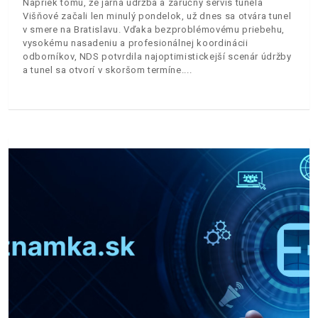
Napriek tomu, že jarná údržba a záručný servis tunela
Višňové začali len minulý pondelok, už dnes sa otvára tunel
v smere na Bratislavu. Vďaka bezproblémovému priebehu,
vysokému nasadeniu a profesionálnej koordinácii
odborníkov, NDS potvrdila najoptimistickejší scenár údržby
a tunel sa otvorí v skoršom termíne.