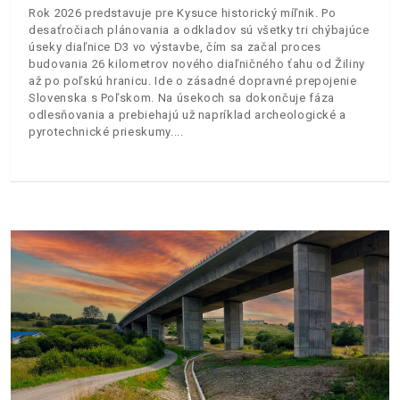
Rok 2026 predstavuje pre Kysuce historický míľnik. Po
desaťročiach plánovania a odkladov sú všetky tri chýbajúce
úseky diaľnice D3 vo výstavbe, čím sa začal proces
budovania 26 kilometrov nového diaľničného ťahu od Žiliny
až po poľskú hranicu. Ide o zásadné dopravné prepojenie
Slovenska s Poľskom. Na úsekoch sa dokončuje fáza
odlesňovania a prebiehajú už napríklad archeologické a
pyrotechnické prieskumy.