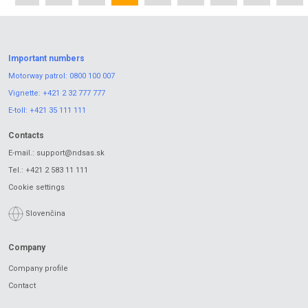
Important numbers
Motorway patrol:
0800 100 007
Vignette:
+421 2 32 777 777
E-toll:
+421 35 111 111
Contacts
E-mail.:
support@ndsas.sk
Tel.:
+421 2 583 11 111
Cookie settings
Slovenčina
Company
Company profile
Contact