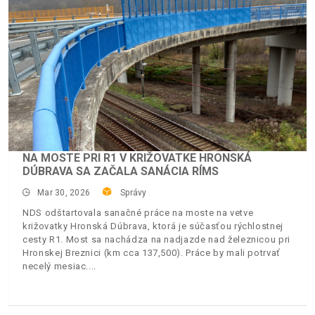
NA MOSTE PRI R1 V KRIŽOVATKE HRONSKÁ
DÚBRAVA SA ZAČALA SANÁCIA RÍMS
Mar 30, 2026
Správy
NDS odštartovala sanačné práce na moste na vetve
križovatky Hronská Dúbrava, ktorá je súčasťou rýchlostnej
cesty R1. Most sa nachádza na nadjazde nad železnicou pri
Hronskej Breznici (km cca 137,500). Práce by mali potrvať
necelý mesiac.