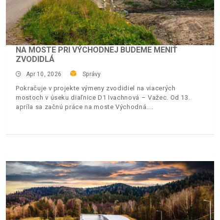
NA MOSTE PRI VÝCHODNEJ BUDEME MENIŤ
ZVODIDLÁ
Apr 10, 2026
Správy
Pokračuje v projekte výmeny zvodidiel na viacerých
mostoch v úseku diaľnice D1 Ivachnová – Važec. Od 13.
apríla sa začnú práce na moste Východná.