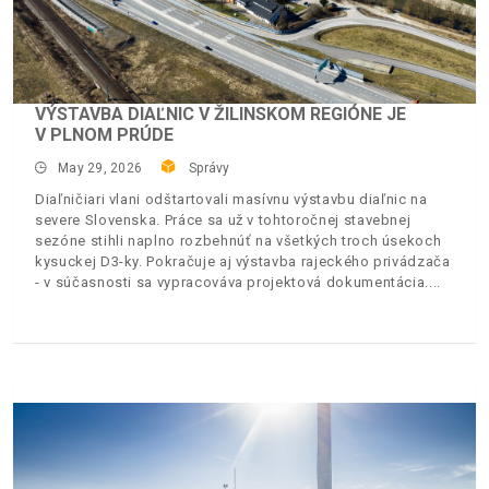
VÝSTAVBA DIAĽNIC V ŽILINSKOM REGIÓNE JE
V PLNOM PRÚDE
May 29, 2026
Správy
Diaľničiari vlani odštartovali masívnu výstavbu diaľnic na
severe Slovenska. Práce sa už v tohtoročnej stavebnej
sezóne stihli naplno rozbehnúť na všetkých troch úsekoch
kysuckej D3-ky. Pokračuje aj výstavba rajeckého privádzača
- v súčasnosti sa vypracováva projektová dokumentácia.