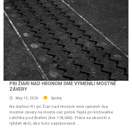
PRI ŽIARI NAD HRONOM SME VYMENILI MOSTNÉ
ZÁVERY
May 15, 2026
Správy
Na diaľnici R1 pri Žiari nad Hronom sme vymenili dva
mostné závery na moste cez potok Teplá pri križovatke
Lehôtka pod Brehmi (km 118,046). Práce sa ukončili o
týždeň skôr, ako bolo naplánované.