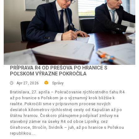
PRÍPRAVA R4 OD PREŠOVA PO HRANICE S
POĽSKOM VÝRAZNE POKROČILA
Apr 27, 2026
Správy
Bratislava, 27. apríla – Pokračovanie rýchlostného ťahu R4
až po hranice s Poľskom je o významný krok bližšie k
realite. Pokročili sme v prípravnom procese nových
desiatok kilometrov rýchlostnej cesty od Kapušian až po
štátnu hranicu. Čoskoro plánujeme podpísať zmluvy na
stavebný zámer na úseky R4 od obce Lipníky, cez
Giraltovce, Stročín, Svidník – juh, až po hranice s Poľskou
republikou.