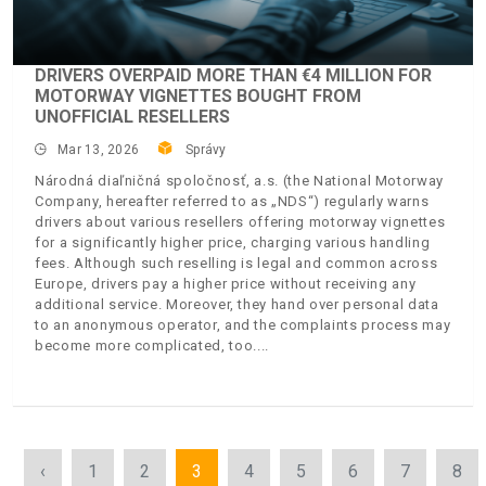
DRIVERS OVERPAID MORE THAN €4 MILLION FOR
MOTORWAY VIGNETTES BOUGHT FROM
UNOFFICIAL RESELLERS
Mar 13, 2026
Správy
Národná diaľničná spoločnosť, a.s. (the National Motorway
Company, hereafter referred to as „NDS“) regularly warns
drivers about various resellers offering motorway vignettes
for a significantly higher price, charging various handling
fees. Although such reselling is legal and common across
Europe, drivers pay a higher price without receiving any
additional service. Moreover, they hand over personal data
to an anonymous operator, and the complaints process may
become more complicated, too.
‹
1
2
3
4
5
6
7
8