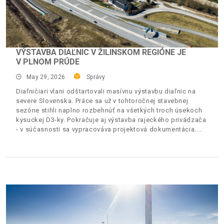
VÝSTAVBA DIAĽNIC V ŽILINSKOM REGIÓNE JE
V PLNOM PRÚDE
May 29, 2026
Správy
Diaľničiari vlani odštartovali masívnu výstavbu diaľnic na
severe Slovenska. Práce sa už v tohtoročnej stavebnej
sezóne stihli naplno rozbehnúť na všetkých troch úsekoch
kysuckej D3-ky. Pokračuje aj výstavba rajeckého privádzača
- v súčasnosti sa vypracováva projektová dokumentácia.