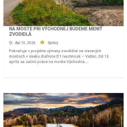
NA MOSTE PRI VÝCHODNEJ BUDEME MENIŤ
ZVODIDLÁ
Apr 10, 2026
Správy
Pokračuje v projekte výmeny zvodidiel na viacerých
mostoch v úseku diaľnice D1 Ivachnová – Važec. Od 13.
apríla sa začnú práce na moste Východná.