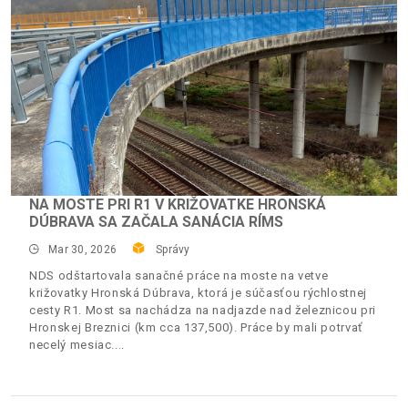
NA MOSTE PRI R1 V KRIŽOVATKE HRONSKÁ
DÚBRAVA SA ZAČALA SANÁCIA RÍMS
Mar 30, 2026
Správy
NDS odštartovala sanačné práce na moste na vetve
križovatky Hronská Dúbrava, ktorá je súčasťou rýchlostnej
cesty R1. Most sa nachádza na nadjazde nad železnicou pri
Hronskej Breznici (km cca 137,500). Práce by mali potrvať
necelý mesiac.