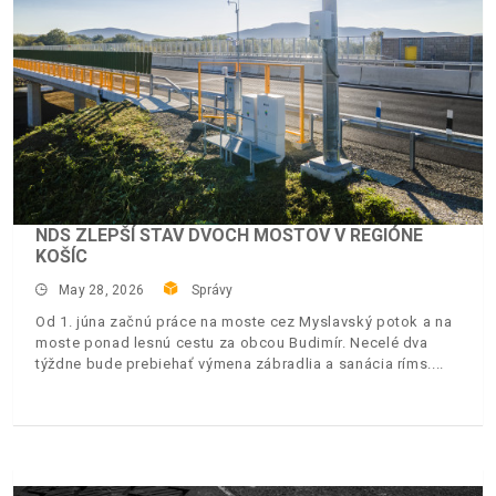
NDS ZLEPŠÍ STAV DVOCH MOSTOV V REGIÓNE
KOŠÍC
May 28, 2026
Správy
Od 1. júna začnú práce na moste cez Myslavský potok a na
moste ponad lesnú cestu za obcou Budimír. Necelé dva
týždne bude prebiehať výmena zábradlia a sanácia ríms.