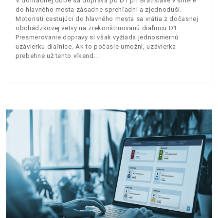
V dohľadnej dobe sa doprava po D1 pri Bratislave v smere
do hlavného mesta zásadne sprehľadní a zjednoduší.
Motoristi cestujúci do hlavného mesta sa vrátia z dočasnej
obchádzkovej vetvy na zrekonštruovanú diaľnicu D1.
Presmerovanie dopravy si však vyžiada jednosmernú
uzávierku diaľnice. Ak to počasie umožní, uzávierka
prebehne už tento víkend.