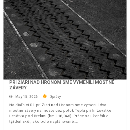
PRI ŽIARI NAD HRONOM SME VYMENILI MOSTNÉ
ZÁVERY
May 15, 2026
Správy
Na diaľnici R1 pri Žiari nad Hronom sme vymenili dva
mostné závery na moste cez potok Teplá pri križovatke
Lehôtka pod Brehmi (km 118,046). Práce sa ukončili o
týždeň skôr, ako bolo naplánované.