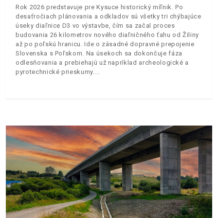
Rok 2026 predstavuje pre Kysuce historický míľnik. Po
desaťročiach plánovania a odkladov sú všetky tri chýbajúce
úseky diaľnice D3 vo výstavbe, čím sa začal proces
budovania 26 kilometrov nového diaľničného ťahu od Žiliny
až po poľskú hranicu. Ide o zásadné dopravné prepojenie
Slovenska s Poľskom. Na úsekoch sa dokončuje fáza
odlesňovania a prebiehajú už napríklad archeologické a
pyrotechnické prieskumy.