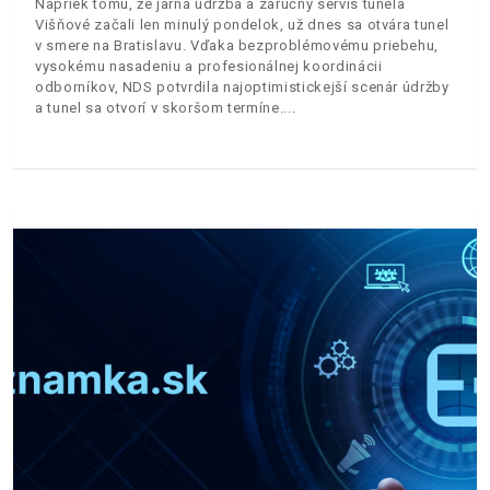
Napriek tomu, že jarná údržba a záručný servis tunela
Višňové začali len minulý pondelok, už dnes sa otvára tunel
v smere na Bratislavu. Vďaka bezproblémovému priebehu,
vysokému nasadeniu a profesionálnej koordinácii
odborníkov, NDS potvrdila najoptimistickejší scenár údržby
a tunel sa otvorí v skoršom termíne.