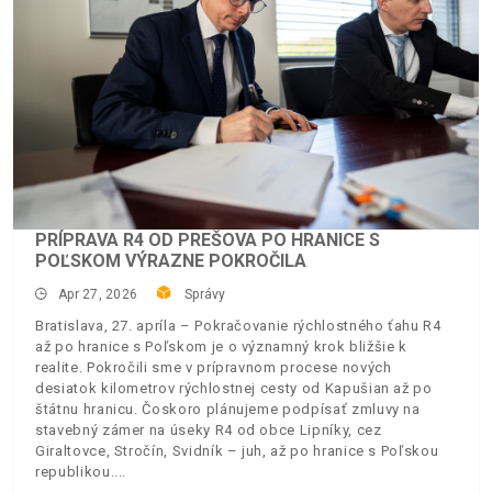
PRÍPRAVA R4 OD PREŠOVA PO HRANICE S
POĽSKOM VÝRAZNE POKROČILA
Apr 27, 2026
Správy
Bratislava, 27. apríla – Pokračovanie rýchlostného ťahu R4
až po hranice s Poľskom je o významný krok bližšie k
realite. Pokročili sme v prípravnom procese nových
desiatok kilometrov rýchlostnej cesty od Kapušian až po
štátnu hranicu. Čoskoro plánujeme podpísať zmluvy na
stavebný zámer na úseky R4 od obce Lipníky, cez
Giraltovce, Stročín, Svidník – juh, až po hranice s Poľskou
republikou.