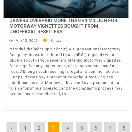
DRIVERS OVERPAID MORE THAN €4 MILLION FOR
MOTORWAY VIGNETTES BOUGHT FROM
UNOFFICIAL RESELLERS
Mar 13, 2026
Správy
Národná diaľničná spoločnosť, a.s. (the National Motorway
Company, hereafter referred to as „NDS“) regularly warns
drivers about various resellers offering motorway vignettes
for a significantly higher price, charging various handling
fees. Although such reselling is legal and common across
Europe, drivers pay a higher price without receiving any
additional service. Moreover, they hand over personal data
to an anonymous operator, and the complaints process may
become more complicated, too.
‹
1
2
3
4
5
6
7
8