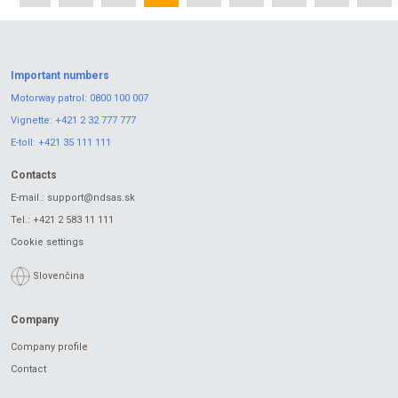
Important numbers
Motorway patrol:
0800 100 007
Vignette:
+421 2 32 777 777
E-toll:
+421 35 111 111
Contacts
E-mail.:
support@ndsas.sk
Tel.:
+421 2 583 11 111
Cookie settings
Slovenčina
Company
Company profile
Contact