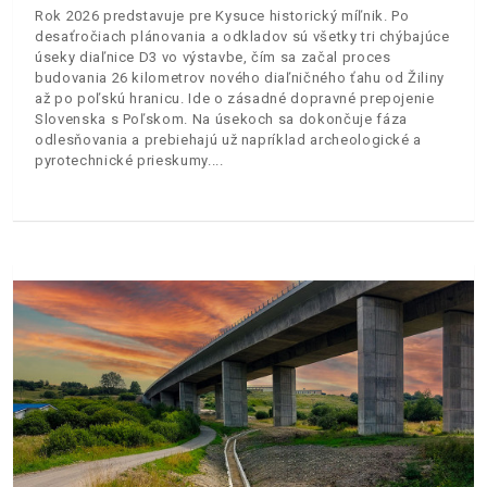
Rok 2026 predstavuje pre Kysuce historický míľnik. Po
desaťročiach plánovania a odkladov sú všetky tri chýbajúce
úseky diaľnice D3 vo výstavbe, čím sa začal proces
budovania 26 kilometrov nového diaľničného ťahu od Žiliny
až po poľskú hranicu. Ide o zásadné dopravné prepojenie
Slovenska s Poľskom. Na úsekoch sa dokončuje fáza
odlesňovania a prebiehajú už napríklad archeologické a
pyrotechnické prieskumy.