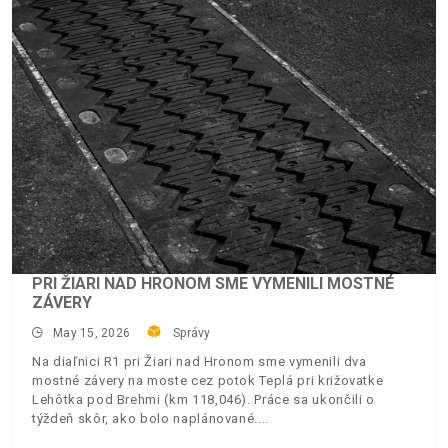
PRI ŽIARI NAD HRONOM SME VYMENILI MOSTNÉ
ZÁVERY
May 15, 2026
Správy
Na diaľnici R1 pri Žiari nad Hronom sme vymenili dva
mostné závery na moste cez potok Teplá pri križovatke
Lehôtka pod Brehmi (km 118,046). Práce sa ukončili o
týždeň skôr, ako bolo naplánované.