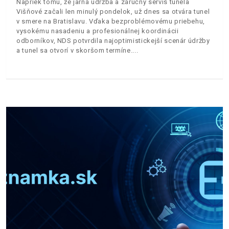
Napriek tomu, že jarná údržba a záručný servis tunela
Višňové začali len minulý pondelok, už dnes sa otvára tunel
v smere na Bratislavu. Vďaka bezproblémovému priebehu,
vysokému nasadeniu a profesionálnej koordinácii
odborníkov, NDS potvrdila najoptimistickejší scenár údržby
a tunel sa otvorí v skoršom termíne.