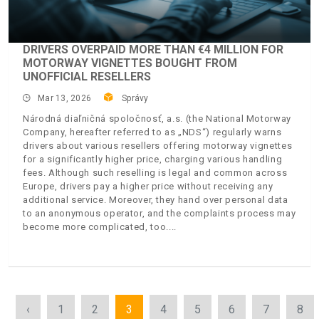
DRIVERS OVERPAID MORE THAN €4 MILLION FOR
MOTORWAY VIGNETTES BOUGHT FROM
UNOFFICIAL RESELLERS
Mar 13, 2026
Správy
Národná diaľničná spoločnosť, a.s. (the National Motorway
Company, hereafter referred to as „NDS“) regularly warns
drivers about various resellers offering motorway vignettes
for a significantly higher price, charging various handling
fees. Although such reselling is legal and common across
Europe, drivers pay a higher price without receiving any
additional service. Moreover, they hand over personal data
to an anonymous operator, and the complaints process may
become more complicated, too.
‹
1
2
3
4
5
6
7
8