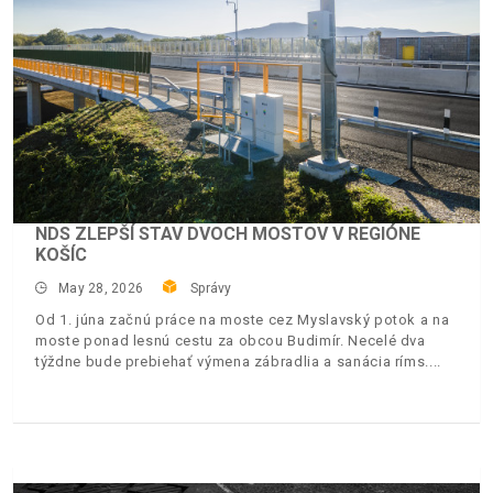
NDS ZLEPŠÍ STAV DVOCH MOSTOV V REGIÓNE
KOŠÍC
May 28, 2026
Správy
Od 1. júna začnú práce na moste cez Myslavský potok a na
moste ponad lesnú cestu za obcou Budimír. Necelé dva
týždne bude prebiehať výmena zábradlia a sanácia ríms.