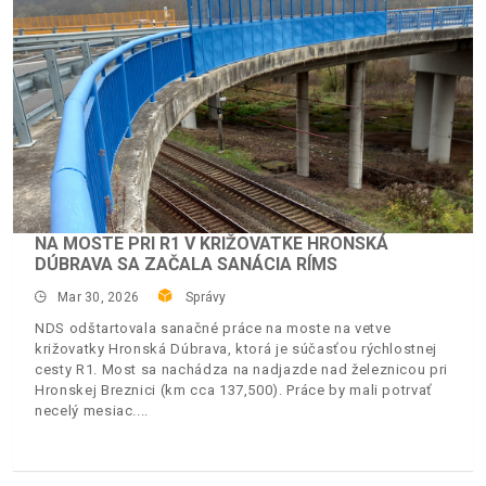
NA MOSTE PRI R1 V KRIŽOVATKE HRONSKÁ
DÚBRAVA SA ZAČALA SANÁCIA RÍMS
Mar 30, 2026
Správy
NDS odštartovala sanačné práce na moste na vetve
križovatky Hronská Dúbrava, ktorá je súčasťou rýchlostnej
cesty R1. Most sa nachádza na nadjazde nad železnicou pri
Hronskej Breznici (km cca 137,500). Práce by mali potrvať
necelý mesiac.