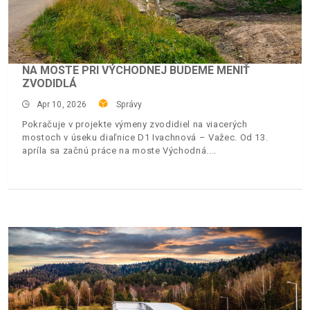
NA MOSTE PRI VÝCHODNEJ BUDEME MENIŤ
ZVODIDLÁ
Apr 10, 2026
Správy
Pokračuje v projekte výmeny zvodidiel na viacerých
mostoch v úseku diaľnice D1 Ivachnová – Važec. Od 13.
apríla sa začnú práce na moste Východná.