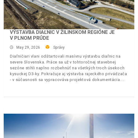
VÝSTAVBA DIAĽNIC V ŽILINSKOM REGIÓNE JE
V PLNOM PRÚDE
May 29, 2026
Správy
Diaľničiari vlani odštartovali masívnu výstavbu diaľnic na
severe Slovenska. Práce sa už v tohtoročnej stavebnej
sezóne stihli naplno rozbehnúť na všetkých troch úsekoch
kysuckej D3-ky. Pokračuje aj výstavba rajeckého privádzača
- v súčasnosti sa vypracováva projektová dokumentácia.