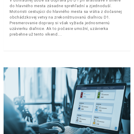
V dohľadnej dobe sa doprava po D1 pri Bratislave v smere
do hlavného mesta zásadne sprehľadní a zjednoduší.
Motoristi cestujúci do hlavného mesta sa vrátia z dočasnej
obchádzkovej vetvy na zrekonštruovanú diaľnicu D1.
Presmerovanie dopravy si však vyžiada jednosmernú
uzávierku diaľnice. Ak to počasie umožní, uzávierka
prebehne už tento víkend.