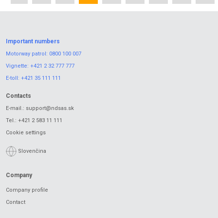
Important numbers
Motorway patrol:
0800 100 007
Vignette:
+421 2 32 777 777
E-toll:
+421 35 111 111
Contacts
E-mail.:
support@ndsas.sk
Tel.:
+421 2 583 11 111
Cookie settings
Slovenčina
Company
Company profile
Contact