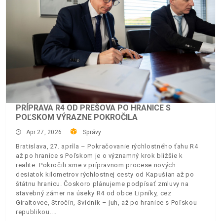
PRÍPRAVA R4 OD PREŠOVA PO HRANICE S
POĽSKOM VÝRAZNE POKROČILA
Apr 27, 2026
Správy
Bratislava, 27. apríla – Pokračovanie rýchlostného ťahu R4
až po hranice s Poľskom je o významný krok bližšie k
realite. Pokročili sme v prípravnom procese nových
desiatok kilometrov rýchlostnej cesty od Kapušian až po
štátnu hranicu. Čoskoro plánujeme podpísať zmluvy na
stavebný zámer na úseky R4 od obce Lipníky, cez
Giraltovce, Stročín, Svidník – juh, až po hranice s Poľskou
republikou.