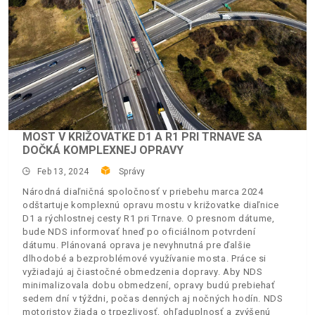
MOST V KRIŽOVATKE D1 A R1 PRI TRNAVE SA
DOČKÁ KOMPLEXNEJ OPRAVY
Feb 13, 2024
Správy
Národná diaľničná spoločnosť v priebehu marca 2024
odštartuje komplexnú opravu mostu v križovatke diaľnice
D1 a rýchlostnej cesty R1 pri Trnave. O presnom dátume,
bude NDS informovať hneď po oficiálnom potvrdení
dátumu. Plánovaná oprava je nevyhnutná pre ďalšie
dlhodobé a bezproblémové využívanie mosta. Práce si
vyžiadajú aj čiastočné obmedzenia dopravy. Aby NDS
minimalizovala dobu obmedzení, opravy budú prebiehať
sedem dní v týždni, počas denných aj nočných hodín. NDS
motoristov žiada o trpezlivosť, ohľaduplnosť a zvýšenú