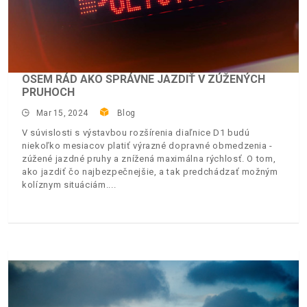
OSEM RÁD AKO SPRÁVNE JAZDIŤ V ZÚŽENÝCH
PRUHOCH
Mar 15, 2024
Blog
V súvislosti s výstavbou rozšírenia diaľnice D1 budú
niekoľko mesiacov platiť výrazné dopravné obmedzenia -
zúžené jazdné pruhy a znížená maximálna rýchlosť. O tom,
ako jazdiť čo najbezpečnejšie, a tak predchádzať možným
kolíznym situáciám.