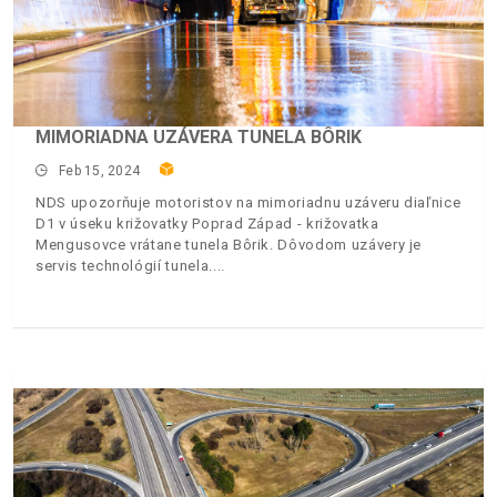
MIMORIADNA UZÁVERA TUNELA BÔRIK
Feb 15, 2024
NDS upozorňuje motoristov na mimoriadnu uzáveru diaľnice
D1 v úseku križovatky Poprad Západ - križovatka
Mengusovce vrátane tunela Bôrik. Dôvodom uzávery je
servis technológií tunela.