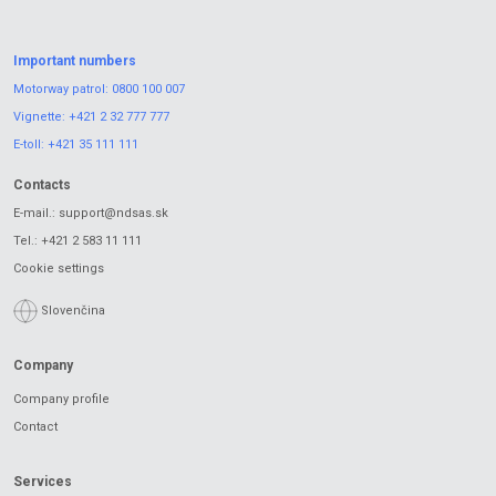
Important numbers
Motorway patrol:
0800 100 007
Vignette:
+421 2 32 777 777
E-toll:
+421 35 111 111
Contacts
E-mail.:
support@ndsas.sk
Tel.:
+421 2 583 11 111
Cookie settings
Slovenčina
Company
Company profile
Contact
Services