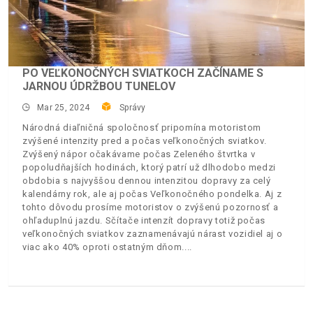
PO VEĽKONOČNÝCH SVIATKOCH ZAČÍNAME S
JARNOU ÚDRŽBOU TUNELOV
Mar 25, 2024
Správy
Národná diaľničná spoločnosť pripomína motoristom
zvýšené intenzity pred a počas veľkonočných sviatkov.
Zvýšený nápor očakávame počas Zeleného štvrtka v
popoludňajších hodinách, ktorý patrí už dlhodobo medzi
obdobia s najvyššou dennou intenzitou dopravy za celý
kalendárny rok, ale aj počas Veľkonočného pondelka. Aj z
tohto dôvodu prosíme motoristov o zvýšenú pozornosť a
ohľaduplnú jazdu. Sčítače intenzít dopravy totiž počas
veľkonočných sviatkov zaznamenávajú nárast vozidiel aj o
viac ako 40% oproti ostatným dňom.