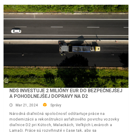
NDS INVESTUJE 2 MILIÓNY EUR DO BEZPEČNEJŠEJ
A POHODLNEJŠEJ DOPRAVY NA D2
Mar 21, 2024
Správy
Národná diaľničná spoločnosť odštartuje práce na
modernizácii a rekonštrukcii asfaltového povrchu vozovky
diaľnice D2 pri Kútoch, Malackách, Veľkých Levároch a
Lamači. Práce sú rozvrhnuté v čase tak, aby sa