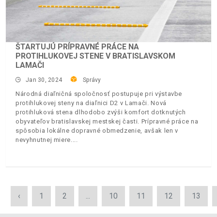
ŠTARTUJÚ PRÍPRAVNÉ PRÁCE NA
PROTIHLUKOVEJ STENE V BRATISLAVSKOM
LAMAČI
Jan 30, 2024
Správy
Národná diaľničná spoločnosť postupuje pri výstavbe
protihlukovej steny na diaľnici D2 v Lamači. Nová
protihluková stena dlhodobo zvýši komfort dotknutých
obyvateľov bratislavskej mestskej časti. Prípravné práce na
spôsobia lokálne dopravné obmedzenie, avšak len v
nevyhnutnej miere.
‹
1
2
...
10
11
12
13