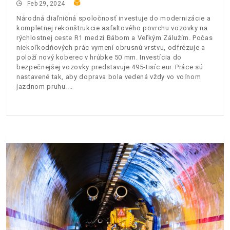
Feb 29, 2024
Národná diaľničná spoločnosť investuje do modernizácie a
kompletnej rekonštrukcie asfaltového povrchu vozovky na
rýchlostnej ceste R1 medzi Bábom a Veľkým Zálužím. Počas
niekoľkodňových prác vymení obrusnú vrstvu, odfrézuje a
položí nový koberec v hrúbke 50 mm. Investícia do
bezpečnejšej vozovky predstavuje 495-tisíc eur. Práce sú
nastavené tak, aby doprava bola vedená vždy vo voľnom
jazdnom pruhu.