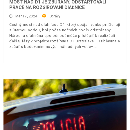
MOST NAD D1 JE ZBÚRANÝ. ODŠTARTOVALI
PRÁCE NA ROZŠIROVANÍ DIAĽNICE
Mar 17, 2024
Správy
Cestný most nad diaľnicou D1, ktorý spájal Ivanku pri Dunaji
s Čiernou Vodou, bol počas nočných hodín odstránený.
Národná diaľničná spoločnosť môže pristúpiť k realizácii
ďalšej fázy v projekte rozšírenia D1 Bratislava – Triblavina a
začať s budovaním nových náhradných vetiev.