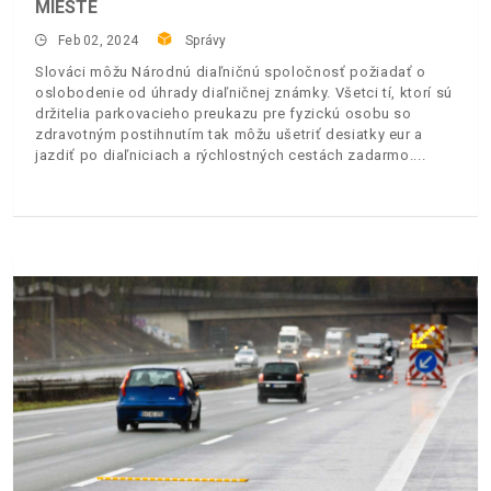
MIESTE
Feb 02, 2024
Správy
Slováci môžu Národnú diaľničnú spoločnosť požiadať o
oslobodenie od úhrady diaľničnej známky. Všetci tí, ktorí sú
držitelia parkovacieho preukazu pre fyzickú osobu so
zdravotným postihnutím tak môžu ušetriť desiatky eur a
jazdiť po diaľniciach a rýchlostných cestách zadarmo.