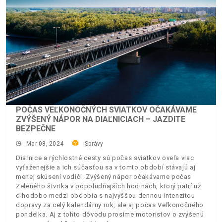
POČAS VEĽKONOČNÝCH SVIATKOV OČAKÁVAME
ZVÝŠENÝ NÁPOR NA DIAĽNICIACH – JAZDITE
BEZPEČNE
Mar 08, 2024
Správy
Diaľnice a rýchlostné cesty sú počas sviatkov oveľa viac
vyťaženejšie a ich súčasťou sa v tomto období stávajú aj
menej skúsení vodiči. Zvýšený nápor očakávame počas
Zeleného štvrtka v popoludňajších hodinách, ktorý patrí už
dlhodobo medzi obdobia s najvyššou dennou intenzitou
dopravy za celý kalendárny rok, ale aj počas Veľkonočného
pondelka. Aj z tohto dôvodu prosíme motoristov o zvýšenú