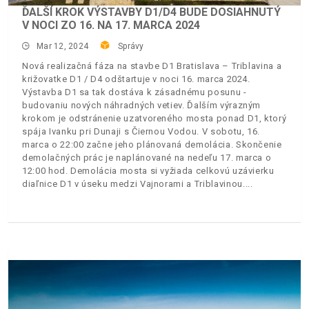
ĎALŠÍ KROK VÝSTAVBY D1/D4 BUDE DOSIAHNUTÝ
V NOCI ZO 16. NA 17. MARCA 2024
Mar 12, 2024
Správy
Nová realizačná fáza na stavbe D1 Bratislava – Triblavina a
križovatke D1 / D4 odštartuje v noci 16. marca 2024.
Výstavba D1 sa tak dostáva k zásadnému posunu -
budovaniu nových náhradných vetiev. Ďalším výrazným
krokom je odstránenie uzatvoreného mosta ponad D1, ktorý
spája Ivanku pri Dunaji s Čiernou Vodou. V sobotu, 16.
marca o 22:00 začne jeho plánovaná demolácia. Skončenie
demolačných prác je naplánované na nedeľu 17. marca o
12:00 hod. Demolácia mosta si vyžiada celkovú uzávierku
diaľnice D1 v úseku medzi Vajnorami a Triblavinou.