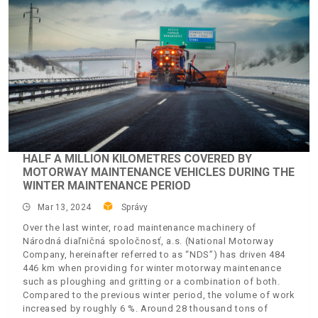
HALF A MILLION KILOMETRES COVERED BY
MOTORWAY MAINTENANCE VEHICLES DURING THE
WINTER MAINTENANCE PERIOD
Mar 13, 2024
Správy
Over the last winter, road maintenance machinery of
Národná diaľničná spoločnosť, a.s. (National Motorway
Company, hereinafter referred to as “NDS”) has driven 484
446 km when providing for winter motorway maintenance
such as ploughing and gritting or a combination of both.
Compared to the previous winter period, the volume of work
increased by roughly 6 %. Around 28 thousand tons of