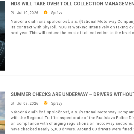
NDS WILL TAKE OVER TOLL COLLECTION MANAGEMENT
Jul 10, 2026
Správy
Národná diaľničná spoločnosť, a.s. (National Motorway Company, 
its contract with SkyToll. NDS is working intensively on taking o
next year. This will reduce the cost of toll collection to the level
SUMMER CHECKS ARE UNDERWAY – DRIVERS WITHOUT 
Jul 09, 2026
Správy
Národná diaľničná spoločnosť, a.s. (National Motorway Company,
with the Regional Traffic Inspectorate of the Bratislava Police
on compliance with charging regulations on motorway sections.
have checked nearly 5,300 drivers. Around 60 drivers were fined f