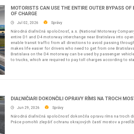
MOTORISTS CAN USE THE ENTIRE OUTER BYPASS OF
OF CHARGE
Jul 02, 2026
Správy
Národná diaľničná spoločnosť, a.s. (National Motorway Company, 
entire D1 and D4 motorway interchange near Bratislava into oper
enable transit traffic from all directions to avoid passing through 
makes life easier for drivers who need to get from one Bratislava
Bratislava on the D4 motorway can be used by passenger vehicle
to trucks, which are required to pay toll charges according to st
DIAĽNIČIARI DOKONČILI OPRAVY RÍMS NA TROCH MO
Jun 29, 2026
Správy
Národná diaľničná spoločnosť dokončila opravu ríms na troch di
Práce pomohli zlepšiť ochranu okrajových častí mostov a predĺžiť