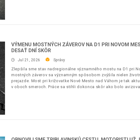
VÝMENU MOSTNÝCH ZÁVEROV NA D1 PRI NOVOM MES
DESAŤ DNÍ SKÔR
Jul 21, 2026
Správy
Zlepšila sme stav nadregionálne významného mostu na D1 pri
mostných záverov sa významným spôsobom zvýšila nielen životno
prejazde. Most pri križovatke Nové Mesto nad Váhom je tak akt
v oboch smeroch. Práce sa stihli dokonca skôr ako bolo avizova
OBNOVILI SME TRIBLAVINSKÚ CESTU, MOTORISTI UŽ