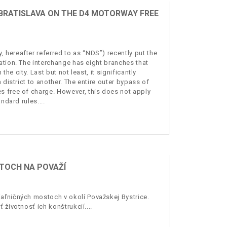
 BRATISLAVA ON THE D4 MOTORWAY FREE
hereafter referred to as “NDS”) recently put the
ation. The interchange has eight branches that
the city. Last but not least, it significantly
 district to another. The entire outer bypass of
s free of charge. However, this does not apply
andard rules.
STOCH NA POVAŽÍ
aľničných mostoch v okolí Považskej Bystrice.
 životnosť ich konštrukcií.