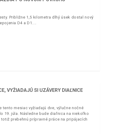
ty. Približne 1,5 kilometra dlhý úsek dostal nový
epojenia D4 a D1.
E, VYŽIADAJÚ SI UZÁVERY DIAĽNICE
e tento mesiac vyžiadajú dve, výlučne nočné
o 19. júla. Následne bude diaľnica na niekoľko
totiž prebehnú prípravné práce na pripájacích