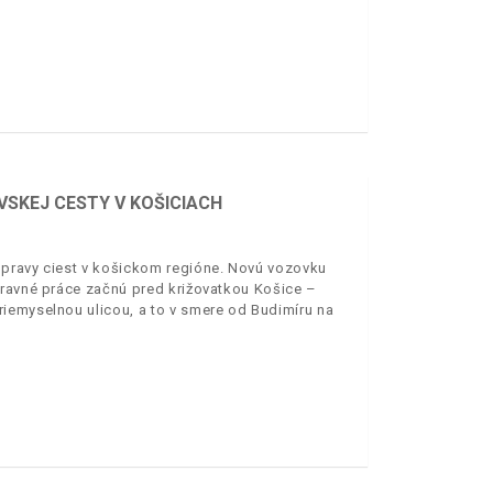
VSKEJ CESTY V KOŠICIACH
opravy ciest v košickom regióne. Novú vozovku
pravné práce začnú pred križovatkou Košice –
iemyselnou ulicou, a to v smere od Budimíru na