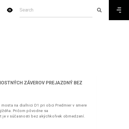
E MOSTNÝCH ZÁVEROV PREJAZDNÝ BEZ
 mosta na diaľnici D1 pri obci Predmier v smere
týždňa. Pričom pôvodne sa
t je v súčasnosti bez akýchkoľvek obmedzení.