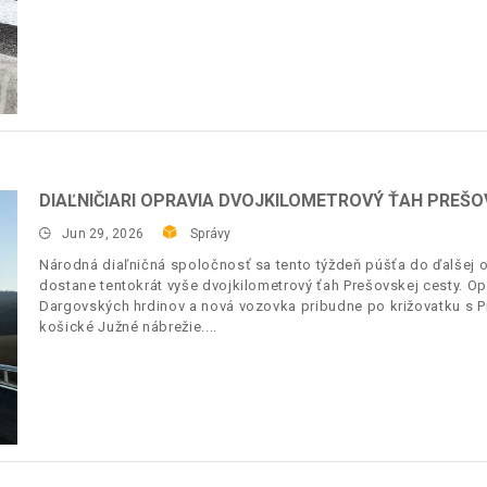
DIAĽNIČIARI OPRAVIA DVOJKILOMETROVÝ ŤAH PREŠO
Jun 29, 2026
Správy
Národná diaľničná spoločnosť sa tento týždeň púšťa do ďalšej 
dostane tentokrát vyše dvojkilometrový ťah Prešovskej cesty. O
Dargovských hrdinov a nová vozovka pribudne po križovatku s Pr
košické Južné nábrežie.