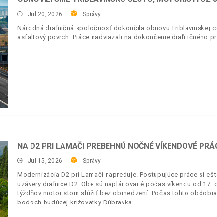
Jul 20, 2026
Správy
Národná diaľničná spoločnosť dokončila obnovu Triblavinskej ces
asfaltový povrch. Práce nadviazali na dokončenie diaľničného pr
NA D2 PRI LAMAČI PREBEHNÚ NOČNÉ VÍKENDOVÉ PRÁC
Jul 15, 2026
Správy
Modernizácia D2 pri Lamači napreduje. Postupujúce práce si ešt
uzávery diaľnice D2. Obe sú naplánované počas víkendu od 17. d
týždňov motoristom slúžiť bez obmedzení. Počas tohto obdobia 
bodoch budúcej križovatky Dúbravka.