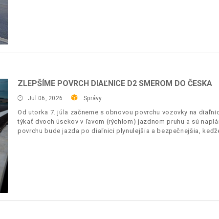
ZLEPŠÍME POVRCH DIAĽNICE D2 SMEROM DO ČESKA
Jul 06, 2026
Správy
Od utorka 7. júla začneme s obnovou povrchu vozovky na diaľnic
týkať dvoch úsekov v ľavom (rýchlom) jazdnom pruhu a sú napl
povrchu bude jazda po diaľnici plynulejšia a bezpečnejšia, keďž