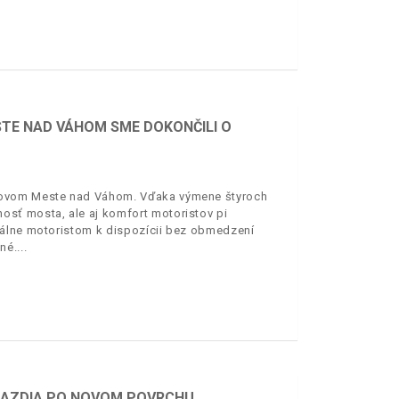
TE NAD VÁHOM SME DOKONČILI O
 Novom Meste nad Váhom. Vďaka výmene štyroch
sť mosta, ale aj komfort motoristov pi
uálne motoristom k dispozícii bez obmedzení
né.
 JAZDIA PO NOVOM POVRCHU