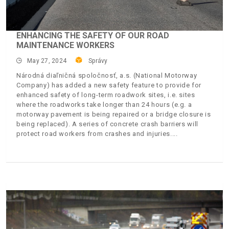
ENHANCING THE SAFETY OF OUR ROAD
MAINTENANCE WORKERS
May 27, 2024
Správy
Národná diaľničná spoločnosť, a.s. (National Motorway
Company) has added a new safety feature to provide for
enhanced safety of long-term roadwork sites, i.e. sites
where the roadworks take longer than 24 hours (e.g. a
motorway pavement is being repaired or a bridge closure is
being replaced). A series of concrete crash barriers will
protect road workers from crashes and injuries.