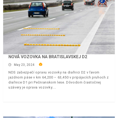
NOVÁ VOZOVKA NA BRATISLAVSKEJ D2
May 23, 2024
NDS zabezpečí opravu vozovky na diaľnici D2 v ľavom
jazdnom páse v km 64,200 – 63,450 v pripájacích pruhoch z
diaľnice D1 pri Pečnianskom lese. Dôvodom čiastočnej
uzávery je oprava vozovky.