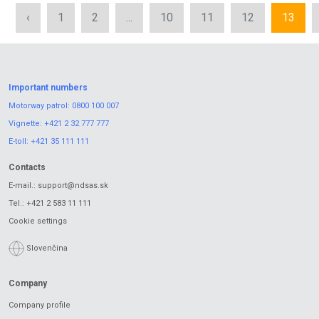
‹
1
2
...
10
11
12
13
Important numbers
Motorway patrol:
0800 100 007
Vignette:
+421 2 32 777 777
E-toll:
+421 35 111 111
Contacts
E-mail.:
support@ndsas.sk
Tel.:
+421 2 583 11 111
Cookie settings
Slovenčina
Company
Company profile