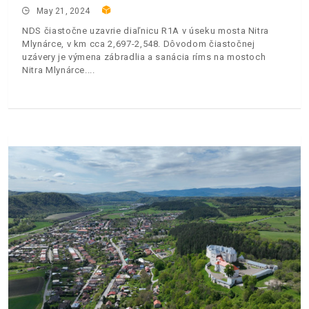
May 21, 2024
NDS čiastočne uzavrie diaľnicu R1A v úseku mosta Nitra
Mlynárce, v km cca 2,697-2,548. Dôvodom čiastočnej
uzávery je výmena zábradlia a sanácia ríms na mostoch
Nitra Mlynárce.