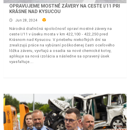
OPRAVUJEME MOSTNÉ ZÁVERY NA CESTE I/11 PRI
KRÁSNE NAD KYSUCOU
Jun 28, 2024
Národná diaľničná spoločnosť opraví mostné závery na
ceste I/11 v úseku mosta v km 422,100 - 422,250 pred
Krásnom nad Kysucou. V priebehu niekoľkých dní sa
zrealizujú práce na vybúraní poškodenej časti oceľového
lôžka záveru, vyvŕtajú a osadia sa nové chemické kotvy,
aplikuje sa nová izolácia a následne sa opravený úsek
vyasfaltuje.