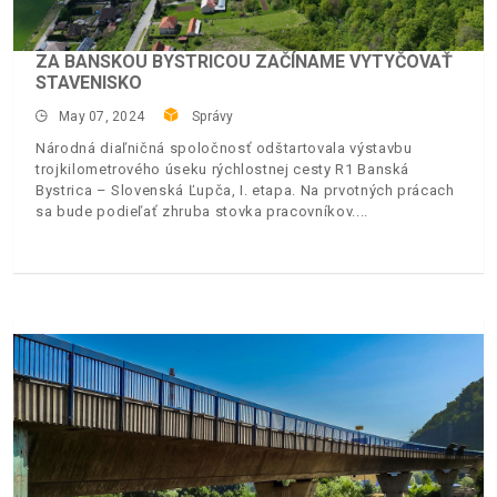
ZA BANSKOU BYSTRICOU ZAČÍNAME VYTYČOVAŤ
STAVENISKO
May 07, 2024
Správy
Národná diaľničná spoločnosť odštartovala výstavbu
trojkilometrového úseku rýchlostnej cesty R1 Banská
Bystrica – Slovenská Ľupča, I. etapa. Na prvotných prácach
sa bude podieľať zhruba stovka pracovníkov.