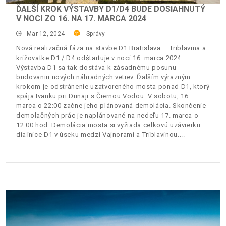
ĎALŠÍ KROK VÝSTAVBY D1/D4 BUDE DOSIAHNUTÝ
V NOCI ZO 16. NA 17. MARCA 2024
Mar 12, 2024
Správy
Nová realizačná fáza na stavbe D1 Bratislava – Triblavina a
križovatke D1 / D4 odštartuje v noci 16. marca 2024.
Výstavba D1 sa tak dostáva k zásadnému posunu -
budovaniu nových náhradných vetiev. Ďalším výrazným
krokom je odstránenie uzatvoreného mosta ponad D1, ktorý
spája Ivanku pri Dunaji s Čiernou Vodou. V sobotu, 16.
marca o 22:00 začne jeho plánovaná demolácia. Skončenie
demolačných prác je naplánované na nedeľu 17. marca o
12:00 hod. Demolácia mosta si vyžiada celkovú uzávierku
diaľnice D1 v úseku medzi Vajnorami a Triblavinou.