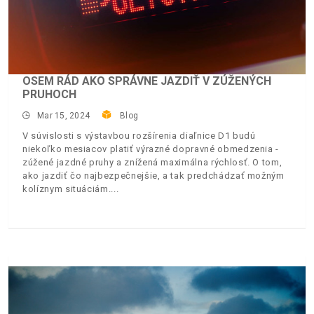
OSEM RÁD AKO SPRÁVNE JAZDIŤ V ZÚŽENÝCH
PRUHOCH
Mar 15, 2024
Blog
V súvislosti s výstavbou rozšírenia diaľnice D1 budú
niekoľko mesiacov platiť výrazné dopravné obmedzenia -
zúžené jazdné pruhy a znížená maximálna rýchlosť. O tom,
ako jazdiť čo najbezpečnejšie, a tak predchádzať možným
kolíznym situáciám.