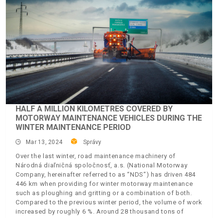
HALF A MILLION KILOMETRES COVERED BY
MOTORWAY MAINTENANCE VEHICLES DURING THE
WINTER MAINTENANCE PERIOD
Mar 13, 2024
Správy
Over the last winter, road maintenance machinery of
Národná diaľničná spoločnosť, a.s. (National Motorway
Company, hereinafter referred to as “NDS”) has driven 484
446 km when providing for winter motorway maintenance
such as ploughing and gritting or a combination of both.
Compared to the previous winter period, the volume of work
increased by roughly 6 %. Around 28 thousand tons of