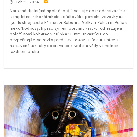
Feb 29, 2024
Národná diaľničná spoločnosť investuje do modernizácie a
kompletnej rekonštrukcie asfaltového povrchu vozovky na
rýchlostnej ceste R1 medzi Bábom a Veľkým Zálužím. Počas
niekoľkodňových prác vymení obrusnú vrstvu, odfrézuje a
položí nový koberec v hrúbke 50 mm. Investícia do
bezpečnejšej vozovky predstavuje 495-tisíc eur. Práce sú
nastavené tak, aby doprava bola vedená vždy vo voľnom
jazdnom pruhu.