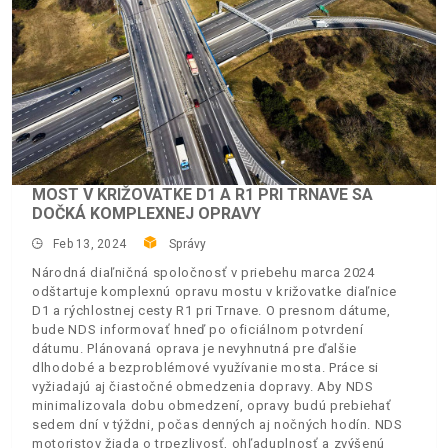
MOST V KRIŽOVATKE D1 A R1 PRI TRNAVE SA
DOČKÁ KOMPLEXNEJ OPRAVY
Feb 13, 2024
Správy
Národná diaľničná spoločnosť v priebehu marca 2024
odštartuje komplexnú opravu mostu v križovatke diaľnice
D1 a rýchlostnej cesty R1 pri Trnave. O presnom dátume,
bude NDS informovať hneď po oficiálnom potvrdení
dátumu. Plánovaná oprava je nevyhnutná pre ďalšie
dlhodobé a bezproblémové využívanie mosta. Práce si
vyžiadajú aj čiastočné obmedzenia dopravy. Aby NDS
minimalizovala dobu obmedzení, opravy budú prebiehať
sedem dní v týždni, počas denných aj nočných hodín. NDS
motoristov žiada o trpezlivosť, ohľaduplnosť a zvýšenú