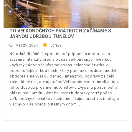
PO VEĽKONOČNÝCH SVIATKOCH ZAČÍNAME S
JARNOU ÚDRŽBOU TUNELOV
Mar 25, 2024
Správy
Národná diaľničná spoločnosť pripomína motoristom
zvýšené intenzity pred a počas veľkonočných sviatkov.
Zvýšený nápor očakávame počas Zeleného štvrtka v
popoludňajších hodinách, ktorý patrí už dlhodobo medzi
obdobia s najvyššou dennou intenzitou dopravy za celý
kalendárny rok, ale aj počas Veľkonočného pondelka. Aj z
tohto dôvodu prosíme motoristov o zvýšenú pozornosť a
ohľaduplnú jazdu. Sčítače intenzít dopravy totiž počas
veľkonočných sviatkov zaznamenávajú nárast vozidiel aj o
viac ako 40% oproti ostatným dňom.