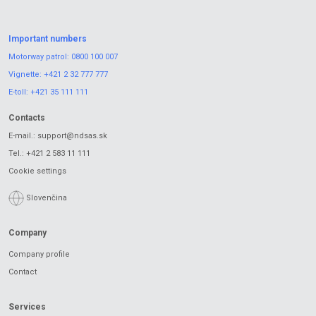
Important numbers
Motorway patrol:
0800 100 007
Vignette:
+421 2 32 777 777
E-toll:
+421 35 111 111
Contacts
E-mail.:
support@ndsas.sk
Tel.:
+421 2 583 11 111
Cookie settings
Slovenčina
Company
Company profile
Contact
Services