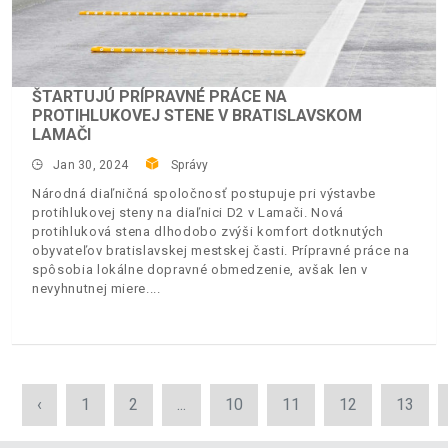
ŠTARTUJÚ PRÍPRAVNÉ PRÁCE NA
PROTIHLUKOVEJ STENE V BRATISLAVSKOM
LAMAČI
Jan 30, 2024
Správy
Národná diaľničná spoločnosť postupuje pri výstavbe
protihlukovej steny na diaľnici D2 v Lamači. Nová
protihluková stena dlhodobo zvýši komfort dotknutých
obyvateľov bratislavskej mestskej časti. Prípravné práce na
spôsobia lokálne dopravné obmedzenie, avšak len v
nevyhnutnej miere.
‹
1
2
...
10
11
12
13