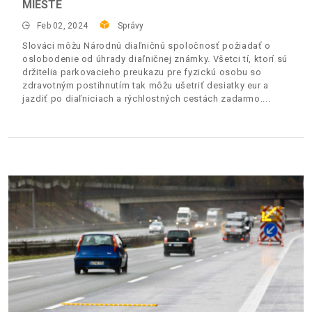
MIESTE
Feb 02, 2024
Správy
Slováci môžu Národnú diaľničnú spoločnosť požiadať o
oslobodenie od úhrady diaľničnej známky. Všetci tí, ktorí sú
držitelia parkovacieho preukazu pre fyzickú osobu so
zdravotným postihnutím tak môžu ušetriť desiatky eur a
jazdiť po diaľniciach a rýchlostných cestách zadarmo.