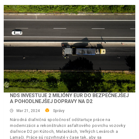
NDS INVESTUJE 2 MILIÓNY EUR DO BEZPEČNEJŠEJ
A POHODLNEJŠEJ DOPRAVY NA D2
Mar 21, 2024
Správy
Národná diaľničná spoločnosť odštartuje práce na
modernizácii a rekonštrukcii asfaltového povrchu vozovky
diaľnice D2 pri Kútoch, Malackách, Veľkých Levároch a
Lamači. Práce sú rozvrhnuté v čase tak, aby sa