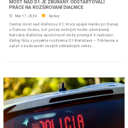
MOST NAD D1 JE ZBÚRANÝ. ODŠTARTOVALI
PRÁCE NA ROZŠIROVANÍ DIAĽNICE
Mar 17, 2024
Správy
Cestný most nad diaľnicou D1, ktorý spájal Ivanku pri Dunaji
s Čiernou Vodou, bol počas nočných hodín odstránený.
Národná diaľničná spoločnosť môže pristúpiť k realizácii
ďalšej fázy v projekte rozšírenia D1 Bratislava – Triblavina a
začať s budovaním nových náhradných vetiev.