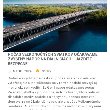
POČAS VEĽKONOČNÝCH SVIATKOV OČAKÁVAME
ZVÝŠENÝ NÁPOR NA DIAĽNICIACH – JAZDITE
BEZPEČNE
Mar 08, 2024
Správy
Diaľnice a rýchlostné cesty sú počas sviatkov oveľa viac
vyťaženejšie a ich súčasťou sa v tomto období stávajú aj
menej skúsení vodiči. Zvýšený nápor očakávame počas
Zeleného štvrtka v popoludňajších hodinách, ktorý patrí už
dlhodobo medzi obdobia s najvyššou dennou intenzitou
dopravy za celý kalendárny rok, ale aj počas Veľkonočného
pondelka. Aj z tohto dôvodu prosíme motoristov o zvýšenú