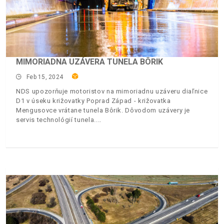
MIMORIADNA UZÁVERA TUNELA BÔRIK
Feb 15, 2024
NDS upozorňuje motoristov na mimoriadnu uzáveru diaľnice
D1 v úseku križovatky Poprad Západ - križovatka
Mengusovce vrátane tunela Bôrik. Dôvodom uzávery je
servis technológií tunela.