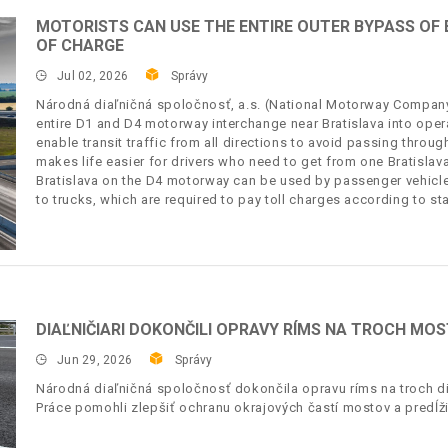
MOTORISTS CAN USE THE ENTIRE OUTER BYPASS OF
OF CHARGE
Jul 02, 2026
Správy
Národná diaľničná spoločnosť, a.s. (National Motorway Company, 
entire D1 and D4 motorway interchange near Bratislava into oper
enable transit traffic from all directions to avoid passing through 
makes life easier for drivers who need to get from one Bratislava
Bratislava on the D4 motorway can be used by passenger vehicle
to trucks, which are required to pay toll charges according to st
DIAĽNIČIARI DOKONČILI OPRAVY RÍMS NA TROCH MO
Jun 29, 2026
Správy
Národná diaľničná spoločnosť dokončila opravu ríms na troch di
Práce pomohli zlepšiť ochranu okrajových častí mostov a predĺžiť