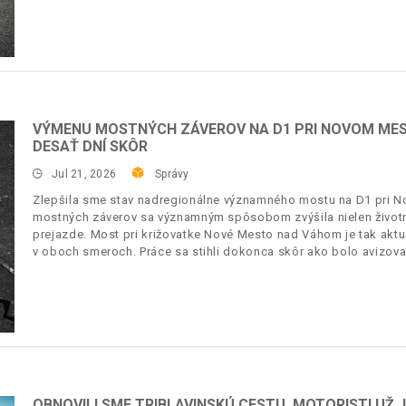
VÝMENU MOSTNÝCH ZÁVEROV NA D1 PRI NOVOM MES
DESAŤ DNÍ SKÔR
Jul 21, 2026
Správy
Zlepšila sme stav nadregionálne významného mostu na D1 pri
mostných záverov sa významným spôsobom zvýšila nielen životno
prejazde. Most pri križovatke Nové Mesto nad Váhom je tak akt
v oboch smeroch. Práce sa stihli dokonca skôr ako bolo avizova
OBNOVILI SME TRIBLAVINSKÚ CESTU, MOTORISTI UŽ