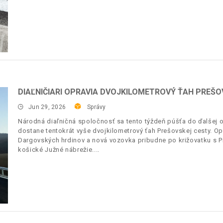
DIAĽNIČIARI OPRAVIA DVOJKILOMETROVÝ ŤAH PREŠO
Jun 29, 2026
Správy
Národná diaľničná spoločnosť sa tento týždeň púšťa do ďalšej 
dostane tentokrát vyše dvojkilometrový ťah Prešovskej cesty. O
Dargovských hrdinov a nová vozovka pribudne po križovatku s Pr
košické Južné nábrežie.