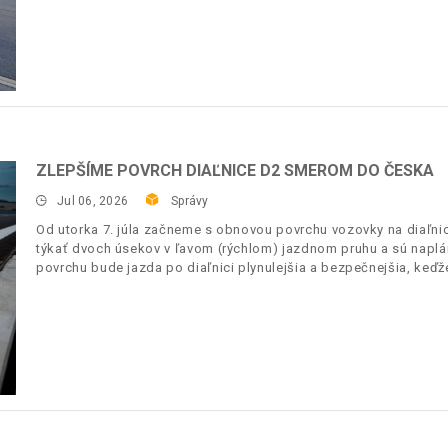
ZLEPŠÍME POVRCH DIAĽNICE D2 SMEROM DO ČESKA
Jul 06, 2026
Správy
Od utorka 7. júla začneme s obnovou povrchu vozovky na diaľnic
týkať dvoch úsekov v ľavom (rýchlom) jazdnom pruhu a sú napl
povrchu bude jazda po diaľnici plynulejšia a bezpečnejšia, keďž