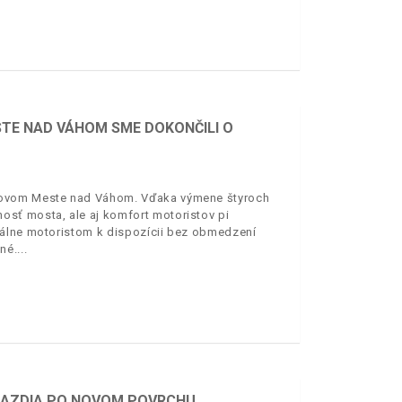
TE NAD VÁHOM SME DOKONČILI O
 Novom Meste nad Váhom. Vďaka výmene štyroch
sť mosta, ale aj komfort motoristov pi
uálne motoristom k dispozícii bez obmedzení
né.
 JAZDIA PO NOVOM POVRCHU