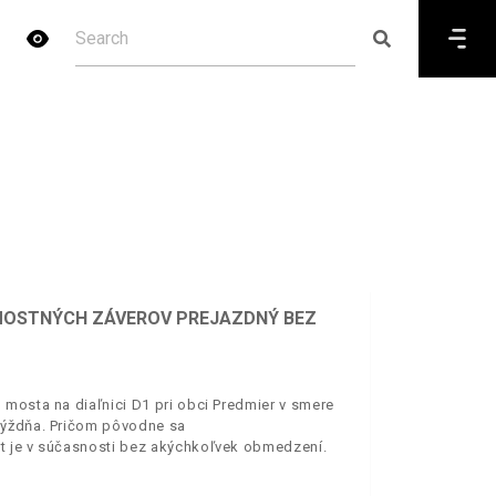
E MOSTNÝCH ZÁVEROV PREJAZDNÝ BEZ
 mosta na diaľnici D1 pri obci Predmier v smere
týždňa. Pričom pôvodne sa
t je v súčasnosti bez akýchkoľvek obmedzení.