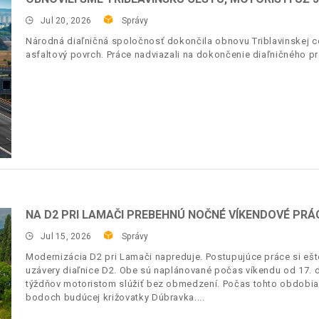
Jul 20, 2026
Správy
Národná diaľničná spoločnosť dokončila obnovu Triblavinskej ces
asfaltový povrch. Práce nadviazali na dokončenie diaľničného pr
NA D2 PRI LAMAČI PREBEHNÚ NOČNÉ VÍKENDOVÉ PRÁC
Jul 15, 2026
Správy
Modernizácia D2 pri Lamači napreduje. Postupujúce práce si ešt
uzávery diaľnice D2. Obe sú naplánované počas víkendu od 17. d
týždňov motoristom slúžiť bez obmedzení. Počas tohto obdobia 
bodoch budúcej križovatky Dúbravka.