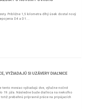
ty. Približne 1,5 kilometra dlhý úsek dostal nový
epojenia D4 a D1.
E, VYŽIADAJÚ SI UZÁVERY DIAĽNICE
e tento mesiac vyžiadajú dve, výlučne nočné
o 19. júla. Následne bude diaľnica na niekoľko
totiž prebehnú prípravné práce na pripájacích