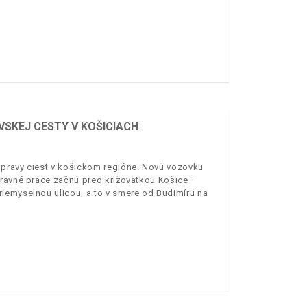
VSKEJ CESTY V KOŠICIACH
opravy ciest v košickom regióne. Novú vozovku
pravné práce začnú pred križovatkou Košice –
iemyselnou ulicou, a to v smere od Budimíru na