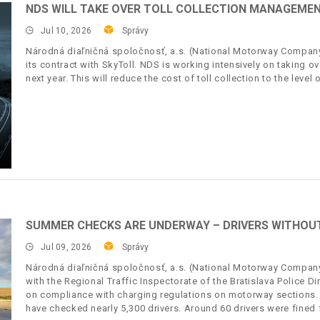
NDS WILL TAKE OVER TOLL COLLECTION MANAGEMENT
Jul 10, 2026
Správy
Národná diaľničná spoločnosť, a.s. (National Motorway Company, 
its contract with SkyToll. NDS is working intensively on taking o
next year. This will reduce the cost of toll collection to the level
SUMMER CHECKS ARE UNDERWAY – DRIVERS WITHOUT 
Jul 09, 2026
Správy
Národná diaľničná spoločnosť, a.s. (National Motorway Company,
with the Regional Traffic Inspectorate of the Bratislava Police
on compliance with charging regulations on motorway sections.
have checked nearly 5,300 drivers. Around 60 drivers were fined f