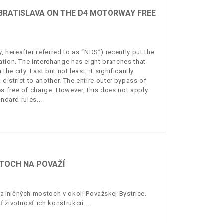
 BRATISLAVA ON THE D4 MOTORWAY FREE
hereafter referred to as “NDS”) recently put the
ation. The interchange has eight branches that
the city. Last but not least, it significantly
 district to another. The entire outer bypass of
s free of charge. However, this does not apply
andard rules.
STOCH NA POVAŽÍ
aľničných mostoch v okolí Považskej Bystrice.
 životnosť ich konštrukcií.