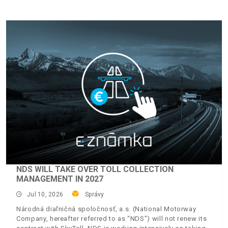
NDS WILL TAKE OVER TOLL COLLECTION
MANAGEMENT IN 2027
Jul 10, 2026
Správy
Národná diaľničná spoločnosť, a.s. (National Motorway
Company, hereafter referred to as “NDS”) will not renew its