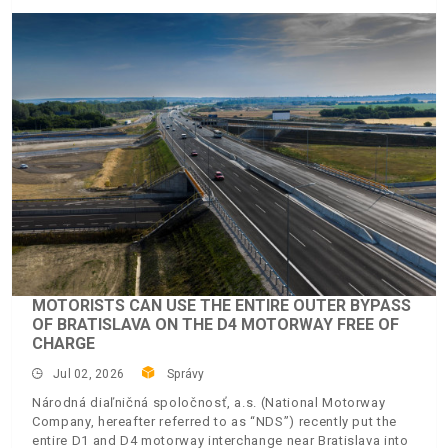
MOTORISTS CAN USE THE ENTIRE OUTER BYPASS
OF BRATISLAVA ON THE D4 MOTORWAY FREE OF
CHARGE
Jul 02, 2026
Správy
Národná diaľničná spoločnosť, a.s. (National Motorway
Company, hereafter referred to as “NDS”) recently put the
entire D1 and D4 motorway interchange near Bratislava into