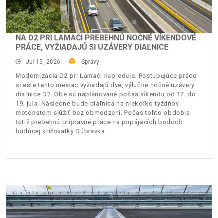
NA D2 PRI LAMAČI PREBEHNÚ NOČNÉ VÍKENDOVÉ
PRÁCE, VYŽIADAJÚ SI UZÁVERY DIAĽNICE
Jul 15, 2026
Správy
Modernizácia D2 pri Lamači napreduje. Postupujúce práce
si ešte tento mesiac vyžiadajú dve, výlučne nočné uzávery
diaľnice D2. Obe sú naplánované počas víkendu od 17. do
19. júla. Následne bude diaľnica na niekoľko týždňov
motoristom slúžiť bez obmedzení. Počas tohto obdobia
totiž prebehnú prípravné práce na pripájacích bodoch
budúcej križovatky Dúbravka.