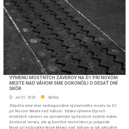
VÝMENU MOSTNÝCH ZÁVEROV NA D1 PRI NOVOM
MESTE NAD VÁHOM SME DOKONČILI O DESAŤ DNÍ
SKÔR
Jul 21, 2026
Správy
Zlepšila sme stav nadregionálne významného mostu na D1
pri Novom Meste nad Váhom. Vďaka výmene štyroch
mostných záverov sa významným spôsobom zvýšila nielen
životnosť mosta, ale aj komfort motoristov pi prejazde.
Most pri križovatke Nové Mesto nad Váhom je tak aktuálne