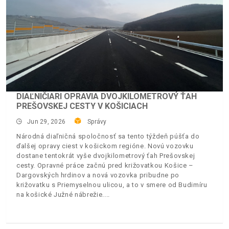
DIAĽNIČIARI OPRAVIA DVOJKILOMETROVÝ ŤAH
PREŠOVSKEJ CESTY V KOŠICIACH
Jun 29, 2026
Správy
Národná diaľničná spoločnosť sa tento týždeň púšťa do
ďalšej opravy ciest v košickom regióne. Novú vozovku
dostane tentokrát vyše dvojkilometrový ťah Prešovskej
cesty. Opravné práce začnú pred križovatkou Košice –
Dargovských hrdinov a nová vozovka pribudne po
križovatku s Priemyselnou ulicou, a to v smere od Budimíru
na košické Južné nábrežie.