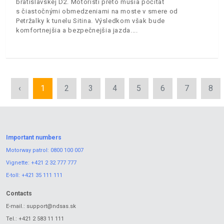
bratislavskej D2. Motoristi preto musia počítať
s čiastočnými obmedzeniami na moste v smere od
Petržalky k tunelu Sitina. Výsledkom však bude
komfortnejšia a bezpečnejšia jazda.
‹
1
2
3
4
5
6
7
8
Important numbers
Motorway patrol:
0800 100 007
Vignette:
+421 2 32 777 777
E-toll:
+421 35 111 111
Contacts
E-mail.:
support@ndsas.sk
Tel.:
+421 2 583 11 111