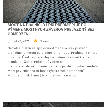
MOST NA DIAĽNICI D1 PRI PREDMIERI JE PO
VÝMENE MOSTNÝCH ZÁVEROV PREJAZDNÝ BEZ
OBMEDZENÍ
Jul 22, 2026
Správy
Národná diaľničná spoločnosť zlepšila stav pravého
diaľničného mosta na diaľnici D1 pri obci Predmier v smere
do Žiliny. Úsek je prejazdný bez obmedzení od konca
minulého týždňa. Pričom pôvodne sa
predpokladalo ukončenie prác až v poslednú júlovú nedeľu.
Most je v súčasnosti bez akýchkoľvek obmedzení.
Motoristom slúži nový typ mostných záverov.