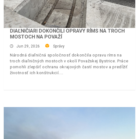
DIAĽNIČIARI DOKONČILI OPRAVY RÍMS NA TROCH
MOSTOCH NA POVAŽÍ
Jun 29, 2026
Správy
Národná diaľničná spoločnosť dokončila opravu ríms na
troch diaľničných mostoch v okolí Považskej Bystrice. Práce
pomohli zlepšiť ochranu okrajových častí mostov a predĺžiť
životnosť ich konštrukcií.