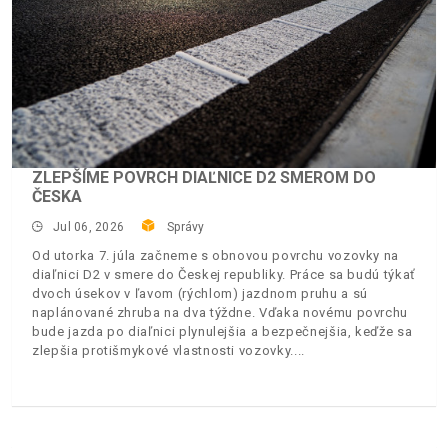
ZLEPŠÍME POVRCH DIAĽNICE D2 SMEROM DO
ČESKA
Jul 06, 2026
Správy
Od utorka 7. júla začneme s obnovou povrchu vozovky na
diaľnici D2 v smere do Českej republiky. Práce sa budú týkať
dvoch úsekov v ľavom (rýchlom) jazdnom pruhu a sú
naplánované zhruba na dva týždne. Vďaka novému povrchu
bude jazda po diaľnici plynulejšia a bezpečnejšia, keďže sa
zlepšia protišmykové vlastnosti vozovky.