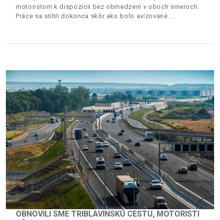
motoristom k dispozícii bez obmedzení v oboch smeroch.
Práce sa stihli dokonca skôr ako bolo avizované.
OBNOVILI SME TRIBLAVINSKÚ CESTU, MOTORISTI