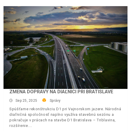
ZMENA DOPRAVY NA DIAĽNICI PRI BRATISLAVE
Sep 25, 2025
Správy
Spúšťame rekonštrukciu D1 pri Vajnorskom jazere. Národná
diaľničná spoločnosť naplno využíva stavebnú sezónu a
pokračuje v prácach na stavbe D1 Bratislava – Triblavina,
rozšírenie.