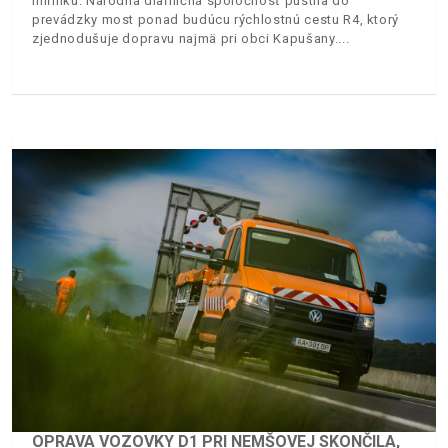
míľniku. Národná diaľničná spoločnosť pustila do
prevádzky most ponad budúcu rýchlostnú cestu R4, ktorý
zjednodušuje dopravu najmä pri obci Kapušany.
OPRAVA VOZOVKY D1 PRI NEMŠOVEJ SKONČILA,