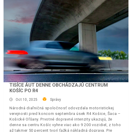
TISÍCE ÁUT DENNE OBCHÁDZAJÚ CENTRUM
KOŠÍC PO R4
Oct 10, 2025
Správy
Národná diaľničná spoločnosť odovzdala motoristickej
verejnosti pred koncom septembra úsek R4 Košice, Šaca –
Košické Oľšany. Prvotné dopravné intenzity ukazujú, že
denne sa centru Košíc vyhne viac ako 9 200 vozidiel, z toho
až takmer 50 percent tvorí ťažká nákladná doprava. Pre