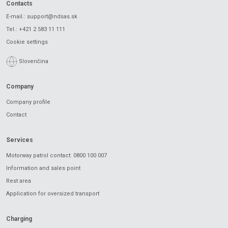
Contacts
E-mail.:
support@ndsas.sk
Tel.:
+421 2 583 11 111
Cookie settings
Slovenčina
Company
Company profile
Contact
Services
Motorway patrol contact: 0800 100 007
Information and sales point
Rest area
Application for oversized transport
Charging