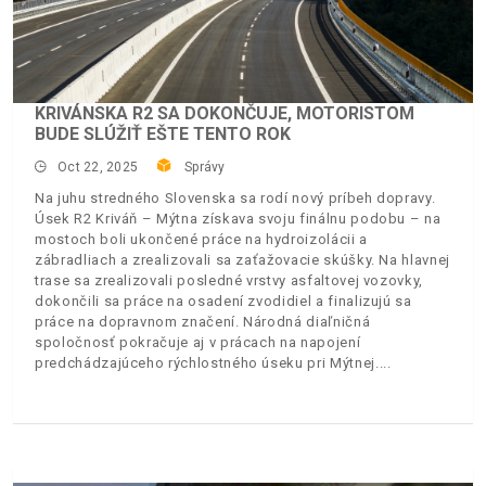
KRIVÁNSKA R2 SA DOKONČUJE, MOTORISTOM
BUDE SLÚŽIŤ EŠTE TENTO ROK
Oct 22, 2025
Správy
Na juhu stredného Slovenska sa rodí nový príbeh dopravy.
Úsek R2 Kriváň – Mýtna získava svoju finálnu podobu – na
mostoch boli ukončené práce na hydroizolácii a
zábradliach a zrealizovali sa zaťažovacie skúšky. Na hlavnej
trase sa zrealizovali posledné vrstvy asfaltovej vozovky,
dokončili sa práce na osadení zvodidiel a finalizujú sa
práce na dopravnom značení. Národná diaľničná
spoločnosť pokračuje aj v prácach na napojení
predchádzajúceho rýchlostného úseku pri Mýtnej.