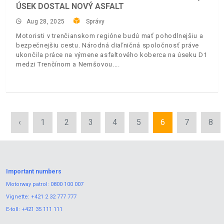
ÚSEK DOSTAL NOVÝ ASFALT
Aug 28, 2025
Správy
Motoristi v trenčianskom regióne budú mať pohodlnejšiu a
bezpečnejšiu cestu. Národná diaľničná spoločnosť práve
ukončila práce na výmene asfaltového koberca na úseku D1
medzi Trenčínom a Nemšovou.
‹
1
2
3
4
5
6
7
8
Important numbers
Motorway patrol:
0800 100 007
Vignette:
+421 2 32 777 777
E-toll:
+421 35 111 111