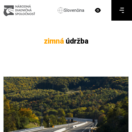
Slovenčina
zimná
údržba