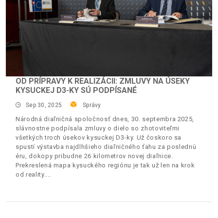
OD PRÍPRAVY K REALIZÁCII: ZMLUVY NA ÚSEKY
KYSUCKEJ D3-KY SÚ PODPÍSANÉ
Sep 30, 2025
Správy
Národná diaľničná spoločnosť dnes, 30. septembra 2025,
slávnostne podpísala zmluvy o dielo so zhotoviteľmi
všetkých troch úsekov kysuckej D3-ky. Už čoskoro sa
spustí výstavba najdlhšieho diaľničného ťahu za poslednú
éru, dokopy pribudne 26 kilometrov novej diaľnice.
Prekreslená mapa kysuckého regiónu je tak už len na krok
od reality.