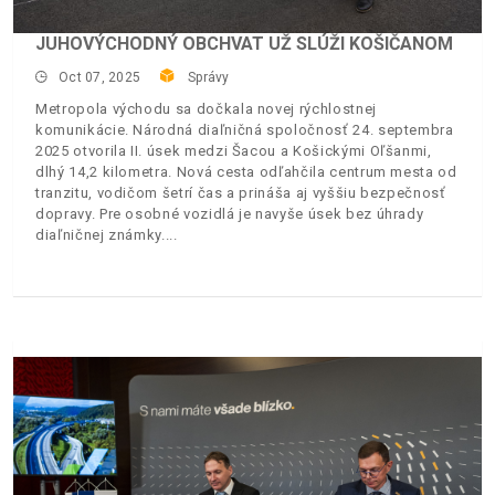
JUHOVÝCHODNÝ OBCHVAT UŽ SLÚŽI KOŠIČANOM
Oct 07, 2025
Správy
Metropola východu sa dočkala novej rýchlostnej
komunikácie. Národná diaľničná spoločnosť 24. septembra
2025 otvorila II. úsek medzi Šacou a Košickými Oľšanmi,
dlhý 14,2 kilometra. Nová cesta odľahčila centrum mesta od
tranzitu, vodičom šetrí čas a prináša aj vyššiu bezpečnosť
dopravy. Pre osobné vozidlá je navyše úsek bez úhrady
diaľničnej známky.