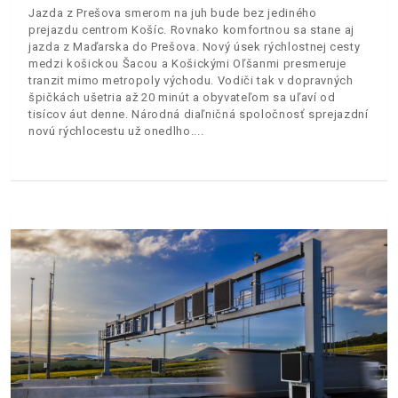
Jazda z Prešova smerom na juh bude bez jediného
prejazdu centrom Košíc. Rovnako komfortnou sa stane aj
jazda z Maďarska do Prešova. Nový úsek rýchlostnej cesty
medzi košickou Šacou a Košickými Oľšanmi presmeruje
tranzit mimo metropoly východu. Vodiči tak v dopravných
špičkách ušetria až 20 minút a obyvateľom sa uľaví od
tisícov áut denne. Národná diaľničná spoločnosť sprejazdní
novú rýchlocestu už onedlho.