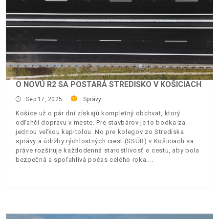
O NOVÚ R2 SA POSTARÁ STREDISKO V KOŠICIACH
Sep 17, 2025
Správy
Košice už o pár dní získajú kompletný obchvat, ktorý
odľahčí dopravu v meste. Pre stavbárov je to bodka za
jednou veľkou kapitolou. No pre kolegov zo Strediska
správy a údržby rýchlostných ciest (SSÚR) v Košiciach sa
práve rozširuje každodenná starostlivosť o cestu, aby bola
bezpečná a spoľahlivá počas celého roka.