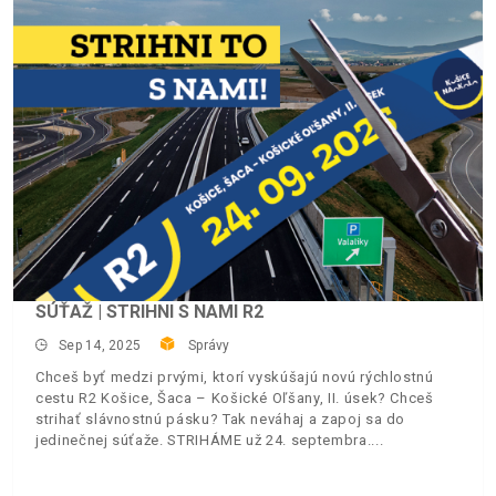
SÚŤAŽ | STRIHNI S NAMI R2
Sep 14, 2025
Správy
Chceš byť medzi prvými, ktorí vyskúšajú novú rýchlostnú
cestu R2 Košice, Šaca – Košické Oľšany, II. úsek? Chceš
strihať slávnostnú pásku? Tak neváhaj a zapoj sa do
jedinečnej súťaže. STRIHÁME už 24. septembra.