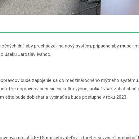
očných dní, aby prechádzali na nový systém, prípadne aby museli me
o úseku Jaroslav Ivanco.
re dopravcov bude zapojenie sa do medzinárodného mýtneho systému.
ná. Pre dopravcov prinesie niekoľko výhod, pokiaľ však zatiaľ chcú 
ém ešte bude dobiehať a vypínať sa bude postupne v roku 2023.
covia prejsť k EETS poskytovateľovi, ktorého si vyberú, prebiehať 