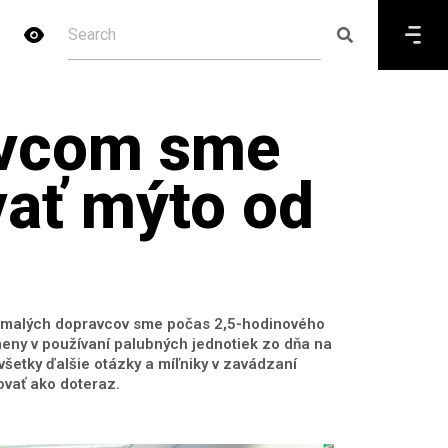
avcom sme
vať mýto od
 a malých dopravcov sme počas 2,5-hodinového
meny v používaní palubných jednotiek zo dňa na
šetky ďalšie otázky a míľniky v zavádzaní
vať ako doteraz.