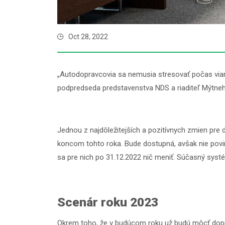
Oct 28, 2022
„Autodopravcovia sa nemusia stresovať počas vian
podpredseda predstavenstva NDS a riaditeľ Mýtneh
Jednou z najdôležitejších a pozitívnych zmien p
koncom tohto roka. Bude dostupná, avšak nie povin
sa pre nich po 31.12.2022 nič meniť. Súčasný syst
Scenár roku 2023
Okrem toho, že v budúcom roku už budú môcť doprav