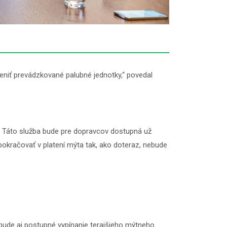
niť prevádzkované palubné jednotky,“ povedal
 Táto služba bude pre dopravcov dostupná už
pokračovať v platení mýta tak, ako doteraz, nebude
bude aj postupné vypínanie terajšieho mýtneho