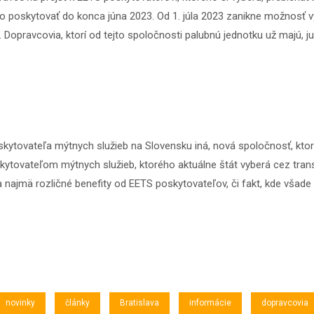
 poskytovať do konca júna 2023. Od 1. júla 2023 zanikne možnosť v
v. Dopravcovia, ktorí od tejto spoločnosti palubnú jednotku už majú,
ytovateľa mýtnych služieb na Slovensku iná, nová spoločnosť, ktor
tovateľom mýtnych služieb, ktorého aktuálne štát vyberá cez tran
ia najmä rozličné benefity od EETS poskytovateľov, či fakt, kde všad
novinky
články
Bratislava
informácie
dopravcovia