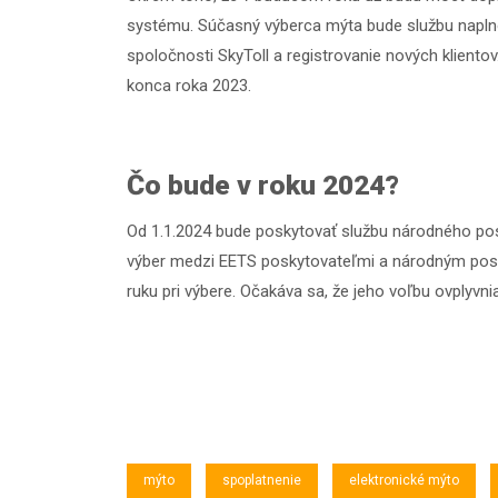
systému. Súčasný výberca mýta bude službu naplno
spoločnosti SkyToll a registrovanie nových kliento
konca roka 2023.
Čo bude v roku 2024?
Od 1.1.2024 bude poskytovať službu národného posk
výber medzi EETS poskytovateľmi a národným posky
ruku pri výbere. Očakáva sa, že jeho voľbu ovplyvn
mýto
spoplatnenie
elektronické mýto