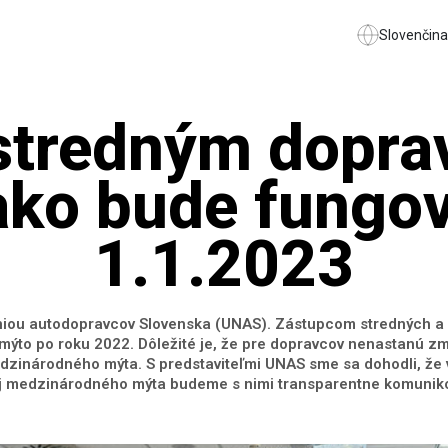
Slovenčina
stredným dopr
, ako bude fungo
1.1.2023
 s Úniou autodopravcov Slovenska (UNAS). Zástupcom stredných
ať mýto po roku 2022. Dôležité je, že pre dopravcov nenastanú z
zinárodného mýta. S predstaviteľmi UNAS sme sa dohodli, že v
j medzinárodného mýta budeme s nimi transparentne komuniko