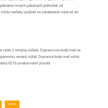
ydávania nových palubných jednotiek od
 ju môžu naďalej využívať na odvádzanie mýta až do
á vzíde z verejnej súťaže. Dopravcovia budú mať na
sparentnú verejnú súťaž. Dopravca bude mať voľnú
e daný EETS poskytovateľ pôsobí.
UNAS