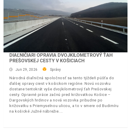
DIAĽNIČIARI OPRAVIA DVOJKILOMETROVÝ ŤAH
PREŠOVSKEJ CESTY V KOŠICIACH
Jun 29, 2026
Správy
Národná diaľničná spoločnosť sa tento týždeň púšťa do
ďalšej opravy ciest v košickom regióne. Novú vozovku
dostane tentokrát vyše dvojkilometrový ťah Prešovskej
cesty. Opravné práce začnú pred križovatkou Košice –
Dargovských hrdinov a nová vozovka pribudne po
križovatku s Priemyselnou ulicou, a to v smere od Budimíru
na košické Južné nábrežie.