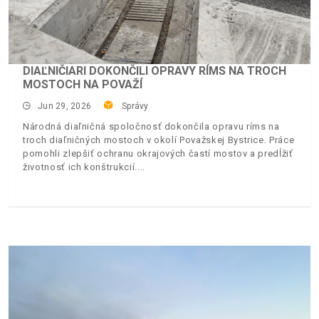
DIAĽNIČIARI DOKONČILI OPRAVY RÍMS NA TROCH
MOSTOCH NA POVAŽÍ
Jun 29, 2026
Správy
Národná diaľničná spoločnosť dokončila opravu ríms na
troch diaľničných mostoch v okolí Považskej Bystrice. Práce
pomohli zlepšiť ochranu okrajových častí mostov a predĺžiť
životnosť ich konštrukcií.