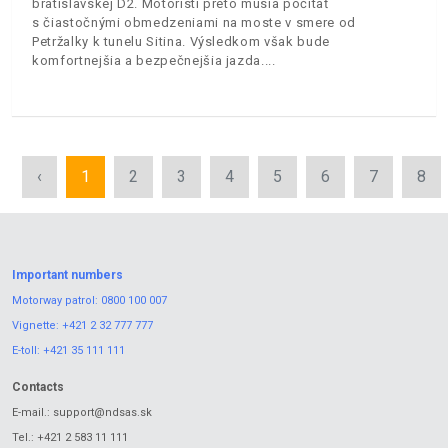
bratislavskej D2. Motoristi preto musia počítať
s čiastočnými obmedzeniami na moste v smere od
Petržalky k tunelu Sitina. Výsledkom však bude
komfortnejšia a bezpečnejšia jazda.
‹
1
2
3
4
5
6
7
8
Important numbers
Motorway patrol:
0800 100 007
Vignette:
+421 2 32 777 777
E-toll:
+421 35 111 111
Contacts
E-mail.:
support@ndsas.sk
Tel.:
+421 2 583 11 111