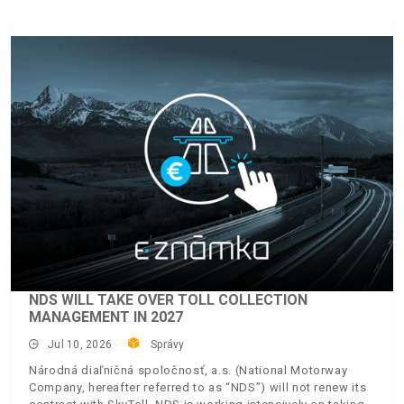
NDS WILL TAKE OVER TOLL COLLECTION
MANAGEMENT IN 2027
Jul 10, 2026
Správy
Národná diaľničná spoločnosť, a.s. (National Motorway
Company, hereafter referred to as “NDS”) will not renew its