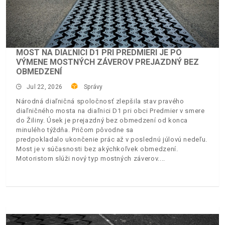
MOST NA DIAĽNICI D1 PRI PREDMIERI JE PO
VÝMENE MOSTNÝCH ZÁVEROV PREJAZDNÝ BEZ
OBMEDZENÍ
Jul 22, 2026
Správy
Národná diaľničná spoločnosť zlepšila stav pravého
diaľničného mosta na diaľnici D1 pri obci Predmier v smere
do Žiliny. Úsek je prejazdný bez obmedzení od konca
minulého týždňa. Pričom pôvodne sa
predpokladalo ukončenie prác až v poslednú júlovú nedeľu.
Most je v súčasnosti bez akýchkoľvek obmedzení.
Motoristom slúži nový typ mostných záverov.