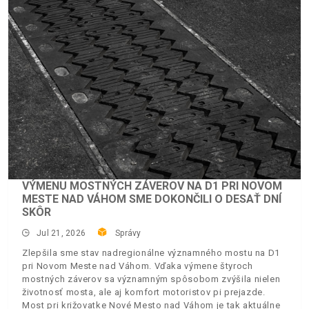
VÝMENU MOSTNÝCH ZÁVEROV NA D1 PRI NOVOM
MESTE NAD VÁHOM SME DOKONČILI O DESAŤ DNÍ
SKÔR
Jul 21, 2026
Správy
Zlepšila sme stav nadregionálne významného mostu na D1
pri Novom Meste nad Váhom. Vďaka výmene štyroch
mostných záverov sa významným spôsobom zvýšila nielen
životnosť mosta, ale aj komfort motoristov pi prejazde.
Most pri križovatke Nové Mesto nad Váhom je tak aktuálne