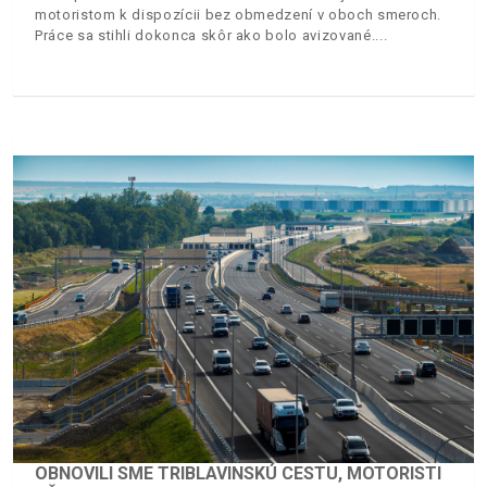
motoristom k dispozícii bez obmedzení v oboch smeroch.
Práce sa stihli dokonca skôr ako bolo avizované.
OBNOVILI SME TRIBLAVINSKÚ CESTU, MOTORISTI