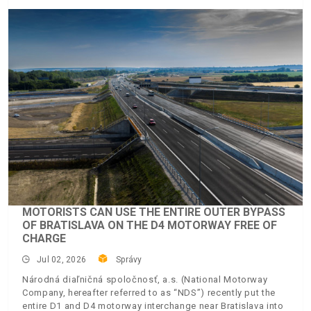
MOTORISTS CAN USE THE ENTIRE OUTER BYPASS
OF BRATISLAVA ON THE D4 MOTORWAY FREE OF
CHARGE
Jul 02, 2026
Správy
Národná diaľničná spoločnosť, a.s. (National Motorway
Company, hereafter referred to as “NDS”) recently put the
entire D1 and D4 motorway interchange near Bratislava into