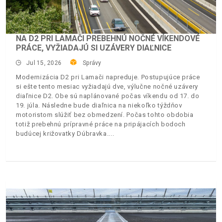
NA D2 PRI LAMAČI PREBEHNÚ NOČNÉ VÍKENDOVÉ
PRÁCE, VYŽIADAJÚ SI UZÁVERY DIAĽNICE
Jul 15, 2026
Správy
Modernizácia D2 pri Lamači napreduje. Postupujúce práce
si ešte tento mesiac vyžiadajú dve, výlučne nočné uzávery
diaľnice D2. Obe sú naplánované počas víkendu od 17. do
19. júla. Následne bude diaľnica na niekoľko týždňov
motoristom slúžiť bez obmedzení. Počas tohto obdobia
totiž prebehnú prípravné práce na pripájacích bodoch
budúcej križovatky Dúbravka.