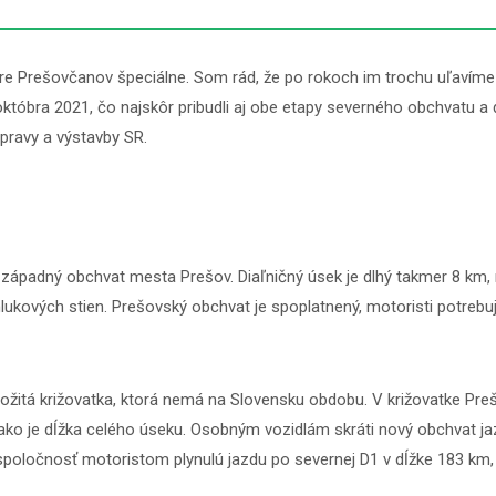
pre Prešovčanov špeciálne. Som rád, že po rokoch im trochu uľavíme
któbra 2021, čo najskôr pribudli aj obe etapy severného obchvatu a 
pravy a výstavby SR.
ť západný obchvat mesta Prešov. Diaľničný úsek je dlhý takmer 8 km, 
ihlukových stien. Prešovský obchvat je spoplatnený, motoristi potre
itá križovatka, ktorá nemá na Slovensku obdobu. V križovatke Prešov, z
ac ako je dĺžka celého úseku. Osobným vozidlám skráti nový obchvat 
poločnosť motoristom plynulú jazdu po severnej D1 v dĺžke 183 km,