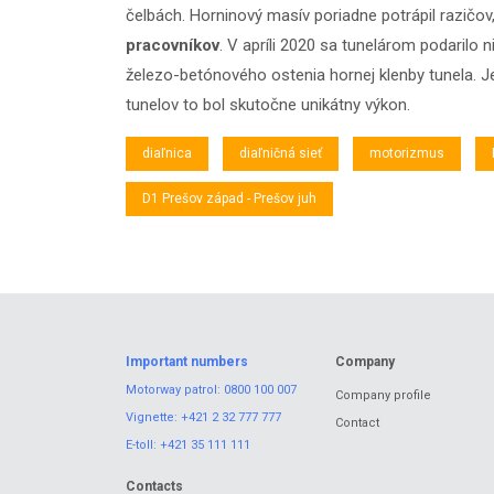
čelbách. Horninový masív poriadne potrápil razičov, 
pracovníkov
. V apríli 2020 sa tunelárom podarilo
železo-betónového ostenia hornej klenby tunela. J
tunelov to bol skutočne unikátny výkon.
diaľnica
diaľničná sieť
motorizmus
D1 Prešov západ - Prešov juh
Important numbers
Company
Motorway patrol:
0800 100 007
Company profile
Vignette:
+421 2 32 777 777
Contact
E-toll:
+421 35 111 111
Contacts