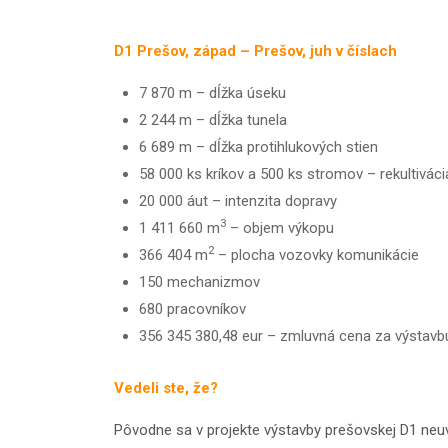
D1 Prešov, západ – Prešov, juh v číslach
7 870 m – dĺžka úseku
2 244 m – dĺžka tunela
6 689 m – dĺžka protihlukových stien
58 000 ks kríkov a 500 ks stromov – rekultiváci
20 000 áut – intenzita dopravy
3
1 411 660 m
– objem výkopu
2
366 404 m
– plocha vozovky komunikácie
150 mechanizmov
680 pracovníkov
356 345 380,48 eur – zmluvná cena za výstavb
Vedeli ste, že?
Pôvodne sa v projekte výstavby prešovskej D1 ne