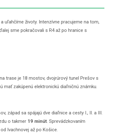
 a uľahčíme životy. Intenzívne pracujeme na tom,
ďalej sme pokračovali s R4 až po hranice s
na trase je 18 mostov, dvojrúrový tunel Prešov s
bujú mať zakúpenú elektronickú diaľničnú známku.
ápad sa spájajú dve diaľnice a cesty I., II. a III.
jazdu o takmer
19 minút
. Sprevádzkovaním
 od Ivachnovej až po Košice.