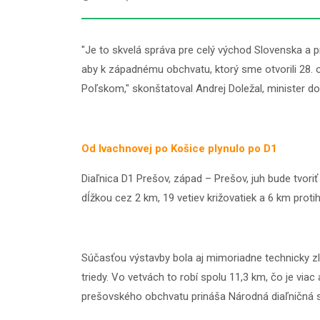
"Je to skvelá správa pre celý východ Slovenska a 
aby k západnému obchvatu, ktorý sme otvorili 28. o
Poľskom," skonštatoval Andrej Doležal, minister do
Od Ivachnovej po Košice plynulo po D1
Diaľnica D1 Prešov, západ – Prešov, juh bude tvori
dĺžkou cez 2 km, 19 vetiev križovatiek a 6 km prot
Súčasťou výstavby bola aj mimoriadne technicky zlož
triedy. Vo vetvách to robí spolu 11,3 km, čo je vi
prešovského obchvatu prináša Národná diaľničná s