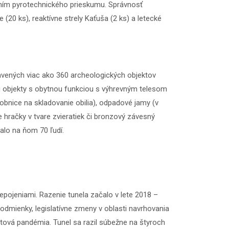
dením pyrotechnického prieskumu. Správnosť
(20 ks), reaktívne strely Kaťuša (2 ks) a letecké
avených viac ako 360 archeologických objektov
a tu objekty s obytnou funkciou s výhrevným telesom
obnice na skladovanie obilia), odpadové jamy (v
hračky v tvare zvieratiek či bronzový závesný
alo na ňom 70 ľudí.
epojeniami. Razenie tunela začalo v lete 2018 –
odmienky, legislatívne zmeny v oblasti navrhovania
tová pandémia. Tunel sa razil súbežne na štyroch