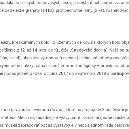
opadala do blízkych prešovských lesov, projektant súhlasil so zara
elostrelecké granáty (14 ks), protipechotné míny (2 ks), roznecovače 
álezy. Preskúmaných bolo 12 územných celkov, na ktorých bolo obj
sídlenie z 12. až 14. stor. po Kr., čiže „Stredoveká dedina“. Našli s
lňa, sklad), objekty s výrobnou funkciou (dielňa), zásobné jamy (zás
výnimočné nálezy patria hlinené zoomorfné figúrky – pravdepodobne 
ižne počas jedného roka, od júna 2017 do septembra 2018 a participov
užnou (pravou) a severnou (ľavou), ktoré sú prepojené 8 priečnymi pr
metóda. Medzi najzásadnejšie výzvy patrili rozdielne geotechnické p
 sa museli zapracovať počas výstavby a v neposlednom rade celosve