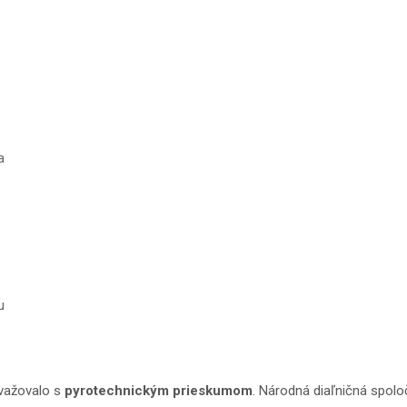
a
u
uvažovalo s
pyrotechnickým prieskumom
. Národná diaľničná spolo