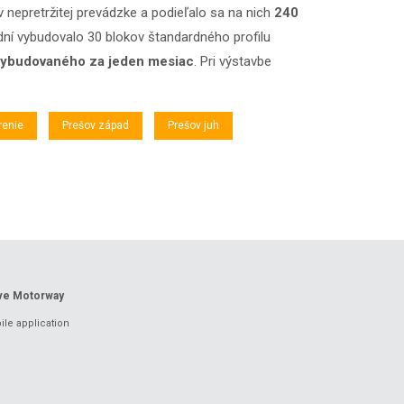
 v nepretržitej prevádzke a podieľalo sa na nich
240
 dní vybudovalo 30 blokov štandardného profilu
vybudovaného za jeden mesiac
. Pri výstavbe
renie
Prešov západ
Prešov juh
ove Motorway
le application