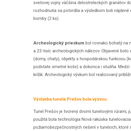
svetovej vojny väčšina delostreleckých granátov d
rozhodnutia sa potvrdila a výsledkom boli nájdené d
bomby (2 ks).
Archeologický prieskum
bol rovnako bohatý na n
a 23-tisíc archeologických nálezov. Objavené bolo o
(domy, chaty), objekty s hospodárskou funkciou (kô
podstate smetné koše) a dokonca i studňa. Medzi 
krížik. Archeologický výskum bol realizovaný pribl
Výstavba tunela Prešov bola výzvou
Tunel Prešov
je tvorený dvomi tunelovými rúrami, j
použitá bola technológia Nová rakúska tunelovacia 
požiarnobezpečnostných riešení v tuneloch, ktoré