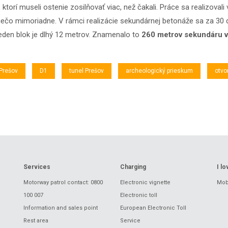
ktorí museli ostenie zosilňovať viac, než čakali. Práce sa realizovali
 niečo mimoriadne. V rámci realizácie sekundárnej betonáže sa za 30
eden blok je dlhý 12 metrov. Znamenalo to
260 metrov sekundáru 
Prešov
D1
tunel Prešov
archeologický prieskum
otvo
Services
Charging
I l
Motorway patrol contact: 0800
Electronic vignette
Mobi
100 007
Electronic toll
Information and sales point
European Electronic Toll
Rest area
Service