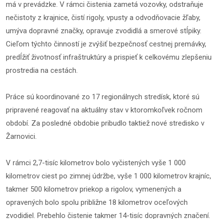
má v prevádzke. V rámci čistenia zametá vozovky, odstraňuje
nečistoty z krajnice, čistí rigoly, vpusty a odvodňovacie žľaby,
umýva dopravné značky, opravuje zvodidlá a smerové stĺpiky.
Cieľom týchto činností je zvýšiť bezpečnosť cestnej premávky,
predĺžiť životnosť infraštruktúry a prispieť k celkovému zlepšeniu
prostredia na cestách.
Práce sú koordinované zo 17 regionálnych stredísk, ktoré sú
pripravené reagovať na aktuálny stav v ktoromkoľvek ročnom
období. Za posledné obdobie pribudlo taktiež nové stredisko v
Žarnovici.
V rámci 2,7-tisíc kilometrov bolo vyčistených vyše 1 000
kilometrov ciest po zimnej údržbe, vyše 1 000 kilometrov krajníc,
takmer 500 kilometrov priekop a rigolov, vymenených a
opravených bolo spolu približne 18 kilometrov oceľových
zvodidiel. Prebehlo čistenie takmer 14-tisíc dopravných značení.