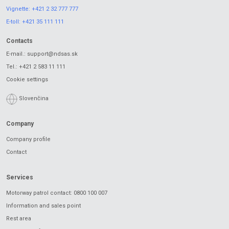
Vignette:
+421 2 32 777 777
E-toll:
+421 35 111 111
Contacts
E-mail.:
support@ndsas.sk
Tel.:
+421 2 583 11 111
Cookie settings
Slovenčina
Company
Company profile
Contact
Services
Motorway patrol contact: 0800 100 007
Information and sales point
Rest area