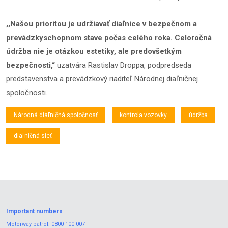
,,Našou prioritou je udržiavať diaľnice v bezpečnom a
prevádzkyschopnom stave počas celého roka. Celoročná
údržba nie je otázkou estetiky, ale predovšetkým
bezpečnosti,“
uzatvára Rastislav Droppa, podpredseda
predstavenstva a prevádzkový riaditeľ Národnej diaľničnej
spoločnosti.
Národná diaľničná spoločnosť
kontrola vozovky
údržba
diaľničná sieť
Important numbers
Motorway patrol:
0800 100 007