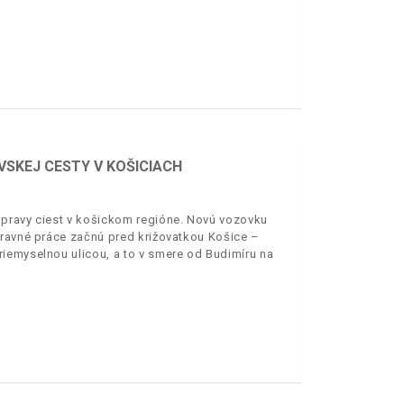
VSKEJ CESTY V KOŠICIACH
opravy ciest v košickom regióne. Novú vozovku
pravné práce začnú pred križovatkou Košice –
iemyselnou ulicou, a to v smere od Budimíru na