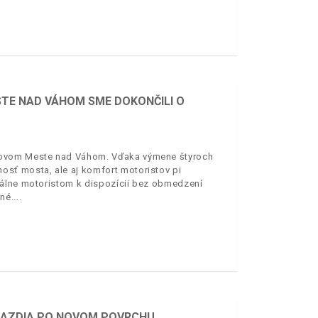
TE NAD VÁHOM SME DOKONČILI O
 Novom Meste nad Váhom. Vďaka výmene štyroch
sť mosta, ale aj komfort motoristov pi
uálne motoristom k dispozícii bez obmedzení
né.
 JAZDIA PO NOVOM POVRCHU