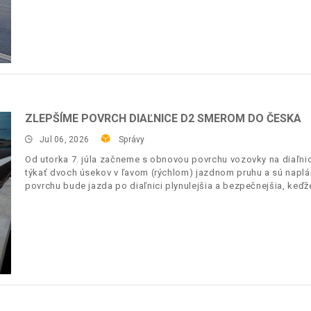
ZLEPŠÍME POVRCH DIAĽNICE D2 SMEROM DO ČESKA
Jul 06, 2026
Správy
Od utorka 7. júla začneme s obnovou povrchu vozovky na diaľnic
týkať dvoch úsekov v ľavom (rýchlom) jazdnom pruhu a sú napl
povrchu bude jazda po diaľnici plynulejšia a bezpečnejšia, keďž