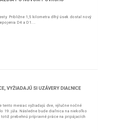
ty. Približne 1,5 kilometra dlhý úsek dostal nový
epojenia D4 a D1.
E, VYŽIADAJÚ SI UZÁVERY DIAĽNICE
e tento mesiac vyžiadajú dve, výlučne nočné
o 19. júla. Následne bude diaľnica na niekoľko
totiž prebehnú prípravné práce na pripájacích