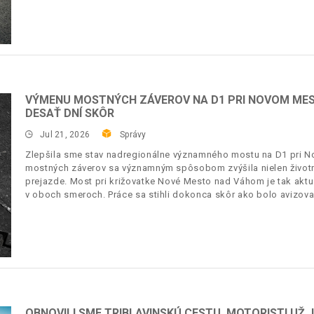
VÝMENU MOSTNÝCH ZÁVEROV NA D1 PRI NOVOM MES
DESAŤ DNÍ SKÔR
Jul 21, 2026
Správy
Zlepšila sme stav nadregionálne významného mostu na D1 pri
mostných záverov sa významným spôsobom zvýšila nielen životno
prejazde. Most pri križovatke Nové Mesto nad Váhom je tak akt
v oboch smeroch. Práce sa stihli dokonca skôr ako bolo avizova
OBNOVILI SME TRIBLAVINSKÚ CESTU, MOTORISTI UŽ