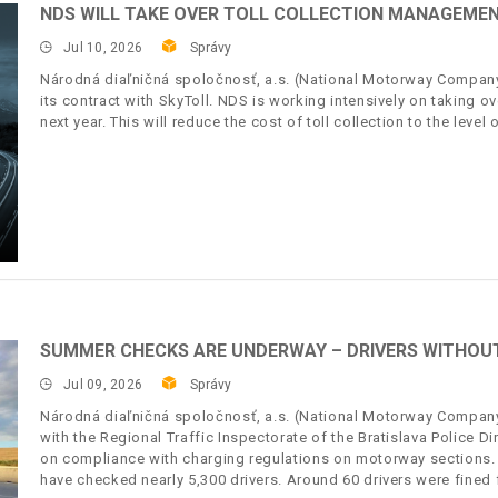
NDS WILL TAKE OVER TOLL COLLECTION MANAGEMENT
Jul 10, 2026
Správy
Národná diaľničná spoločnosť, a.s. (National Motorway Company, 
its contract with SkyToll. NDS is working intensively on taking o
next year. This will reduce the cost of toll collection to the level
SUMMER CHECKS ARE UNDERWAY – DRIVERS WITHOUT 
Jul 09, 2026
Správy
Národná diaľničná spoločnosť, a.s. (National Motorway Company,
with the Regional Traffic Inspectorate of the Bratislava Police
on compliance with charging regulations on motorway sections.
have checked nearly 5,300 drivers. Around 60 drivers were fined f