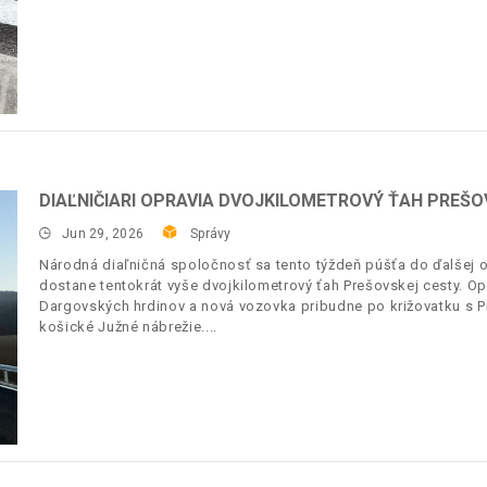
DIAĽNIČIARI OPRAVIA DVOJKILOMETROVÝ ŤAH PREŠO
Jun 29, 2026
Správy
Národná diaľničná spoločnosť sa tento týždeň púšťa do ďalšej 
dostane tentokrát vyše dvojkilometrový ťah Prešovskej cesty. O
Dargovských hrdinov a nová vozovka pribudne po križovatku s Pr
košické Južné nábrežie.