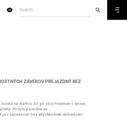
E MOSTNÝCH ZÁVEROV PREJAZDNÝ BEZ
 mosta na diaľnici D1 pri obci Predmier v smere
týždňa. Pričom pôvodne sa
t je v súčasnosti bez akýchkoľvek obmedzení.