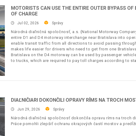
MOTORISTS CAN USE THE ENTIRE OUTER BYPASS OF
OF CHARGE
Jul 02, 2026
Správy
Národná diaľničná spoločnosť, a.s. (National Motorway Company, 
entire D1 and D4 motorway interchange near Bratislava into oper
enable transit traffic from all directions to avoid passing through 
makes life easier for drivers who need to get from one Bratislava
Bratislava on the D4 motorway can be used by passenger vehicle
to trucks, which are required to pay toll charges according to st
DIAĽNIČIARI DOKONČILI OPRAVY RÍMS NA TROCH MO
Jun 29, 2026
Správy
Národná diaľničná spoločnosť dokončila opravu ríms na troch di
Práce pomohli zlepšiť ochranu okrajových častí mostov a predĺžiť