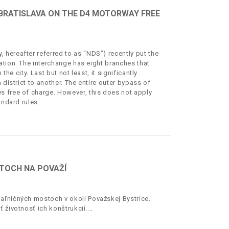
 BRATISLAVA ON THE D4 MOTORWAY FREE
hereafter referred to as “NDS”) recently put the
ation. The interchange has eight branches that
the city. Last but not least, it significantly
 district to another. The entire outer bypass of
s free of charge. However, this does not apply
andard rules.
STOCH NA POVAŽÍ
aľničných mostoch v okolí Považskej Bystrice.
 životnosť ich konštrukcií.