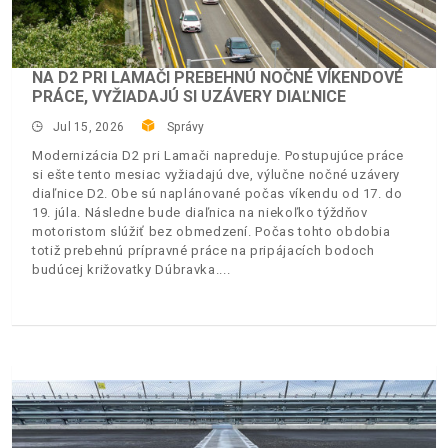
NA D2 PRI LAMAČI PREBEHNÚ NOČNÉ VÍKENDOVÉ
PRÁCE, VYŽIADAJÚ SI UZÁVERY DIAĽNICE
Jul 15, 2026
Správy
Modernizácia D2 pri Lamači napreduje. Postupujúce práce
si ešte tento mesiac vyžiadajú dve, výlučne nočné uzávery
diaľnice D2. Obe sú naplánované počas víkendu od 17. do
19. júla. Následne bude diaľnica na niekoľko týždňov
motoristom slúžiť bez obmedzení. Počas tohto obdobia
totiž prebehnú prípravné práce na pripájacích bodoch
budúcej križovatky Dúbravka.