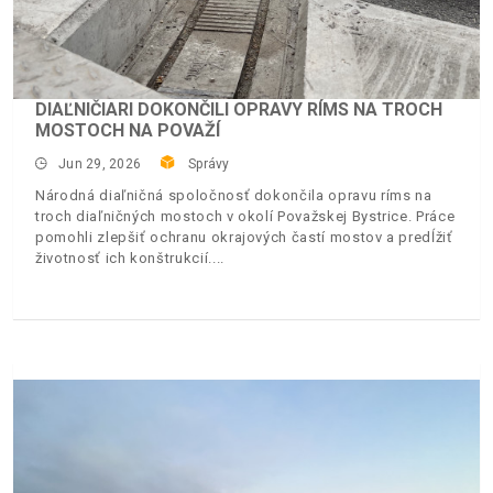
DIAĽNIČIARI DOKONČILI OPRAVY RÍMS NA TROCH
MOSTOCH NA POVAŽÍ
Jun 29, 2026
Správy
Národná diaľničná spoločnosť dokončila opravu ríms na
troch diaľničných mostoch v okolí Považskej Bystrice. Práce
pomohli zlepšiť ochranu okrajových častí mostov a predĺžiť
životnosť ich konštrukcií.