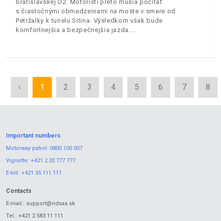
bratislavskej D2. Motoristi preto musia počítať
s čiastočnými obmedzeniami na moste v smere od
Petržalky k tunelu Sitina. Výsledkom však bude
komfortnejšia a bezpečnejšia jazda.
‹
1
2
3
4
5
6
7
8
Important numbers
Motorway patrol:
0800 100 007
Vignette:
+421 2 32 777 777
E-toll:
+421 35 111 111
Contacts
E-mail.:
support@ndsas.sk
Tel.:
+421 2 583 11 111