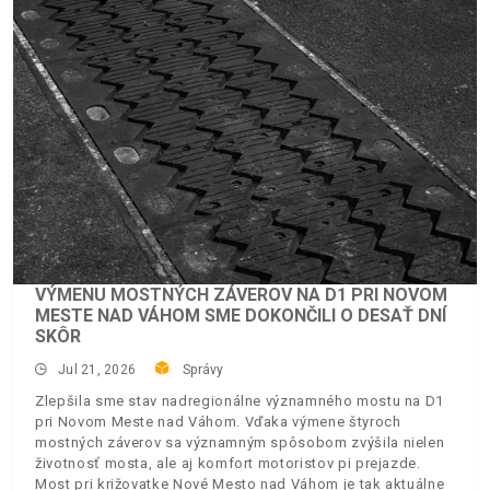
VÝMENU MOSTNÝCH ZÁVEROV NA D1 PRI NOVOM
MESTE NAD VÁHOM SME DOKONČILI O DESAŤ DNÍ
SKÔR
Jul 21, 2026
Správy
Zlepšila sme stav nadregionálne významného mostu na D1
pri Novom Meste nad Váhom. Vďaka výmene štyroch
mostných záverov sa významným spôsobom zvýšila nielen
životnosť mosta, ale aj komfort motoristov pi prejazde.
Most pri križovatke Nové Mesto nad Váhom je tak aktuálne