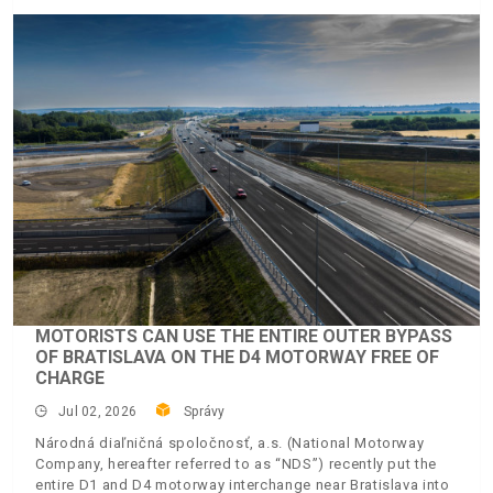
MOTORISTS CAN USE THE ENTIRE OUTER BYPASS
OF BRATISLAVA ON THE D4 MOTORWAY FREE OF
CHARGE
Jul 02, 2026
Správy
Národná diaľničná spoločnosť, a.s. (National Motorway
Company, hereafter referred to as “NDS”) recently put the
entire D1 and D4 motorway interchange near Bratislava into