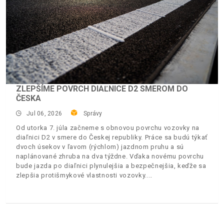
ZLEPŠÍME POVRCH DIAĽNICE D2 SMEROM DO
ČESKA
Jul 06, 2026
Správy
Od utorka 7. júla začneme s obnovou povrchu vozovky na
diaľnici D2 v smere do Českej republiky. Práce sa budú týkať
dvoch úsekov v ľavom (rýchlom) jazdnom pruhu a sú
naplánované zhruba na dva týždne. Vďaka novému povrchu
bude jazda po diaľnici plynulejšia a bezpečnejšia, keďže sa
zlepšia protišmykové vlastnosti vozovky.