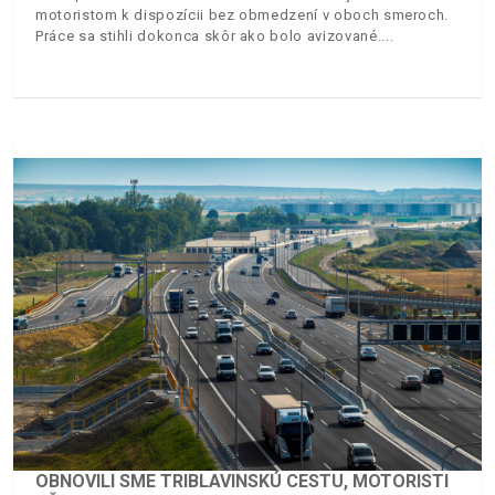
motoristom k dispozícii bez obmedzení v oboch smeroch.
Práce sa stihli dokonca skôr ako bolo avizované.
OBNOVILI SME TRIBLAVINSKÚ CESTU, MOTORISTI