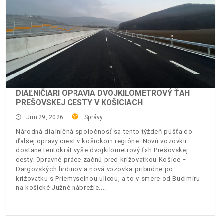
DIAĽNIČIARI OPRAVIA DVOJKILOMETROVÝ ŤAH
PREŠOVSKEJ CESTY V KOŠICIACH
Jun 29, 2026
Správy
Národná diaľničná spoločnosť sa tento týždeň púšťa do
ďalšej opravy ciest v košickom regióne. Novú vozovku
dostane tentokrát vyše dvojkilometrový ťah Prešovskej
cesty. Opravné práce začnú pred križovatkou Košice –
Dargovských hrdinov a nová vozovka pribudne po
križovatku s Priemyselnou ulicou, a to v smere od Budimíru
na košické Južné nábrežie.