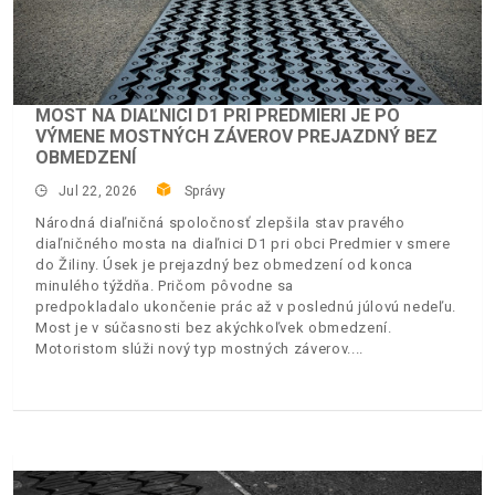
MOST NA DIAĽNICI D1 PRI PREDMIERI JE PO
VÝMENE MOSTNÝCH ZÁVEROV PREJAZDNÝ BEZ
OBMEDZENÍ
Jul 22, 2026
Správy
Národná diaľničná spoločnosť zlepšila stav pravého
diaľničného mosta na diaľnici D1 pri obci Predmier v smere
do Žiliny. Úsek je prejazdný bez obmedzení od konca
minulého týždňa. Pričom pôvodne sa
predpokladalo ukončenie prác až v poslednú júlovú nedeľu.
Most je v súčasnosti bez akýchkoľvek obmedzení.
Motoristom slúži nový typ mostných záverov.