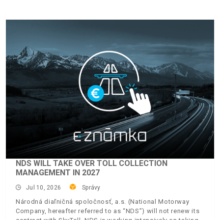
NDS WILL TAKE OVER TOLL COLLECTION
MANAGEMENT IN 2027
Jul 10, 2026
Správy
Národná diaľničná spoločnosť, a.s. (National Motorway
Company, hereafter referred to as “NDS”) will not renew its