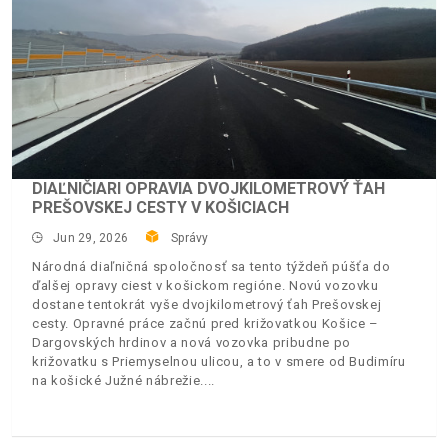
DIAĽNIČIARI OPRAVIA DVOJKILOMETROVÝ ŤAH
PREŠOVSKEJ CESTY V KOŠICIACH
Jun 29, 2026
Správy
Národná diaľničná spoločnosť sa tento týždeň púšťa do
ďalšej opravy ciest v košickom regióne. Novú vozovku
dostane tentokrát vyše dvojkilometrový ťah Prešovskej
cesty. Opravné práce začnú pred križovatkou Košice –
Dargovských hrdinov a nová vozovka pribudne po
križovatku s Priemyselnou ulicou, a to v smere od Budimíru
na košické Južné nábrežie.