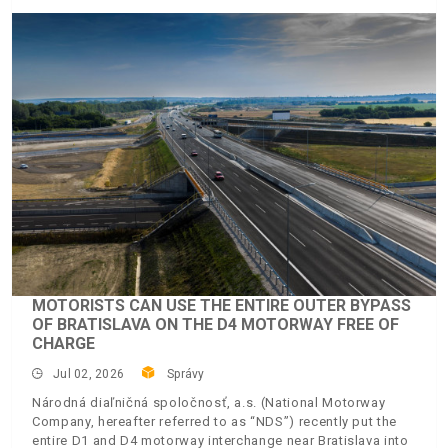
MOTORISTS CAN USE THE ENTIRE OUTER BYPASS
OF BRATISLAVA ON THE D4 MOTORWAY FREE OF
CHARGE
Jul 02, 2026
Správy
Národná diaľničná spoločnosť, a.s. (National Motorway
Company, hereafter referred to as “NDS”) recently put the
entire D1 and D4 motorway interchange near Bratislava into