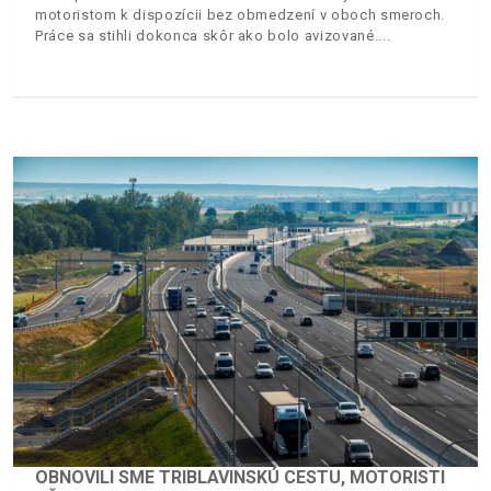
motoristom k dispozícii bez obmedzení v oboch smeroch.
Práce sa stihli dokonca skôr ako bolo avizované.
OBNOVILI SME TRIBLAVINSKÚ CESTU, MOTORISTI