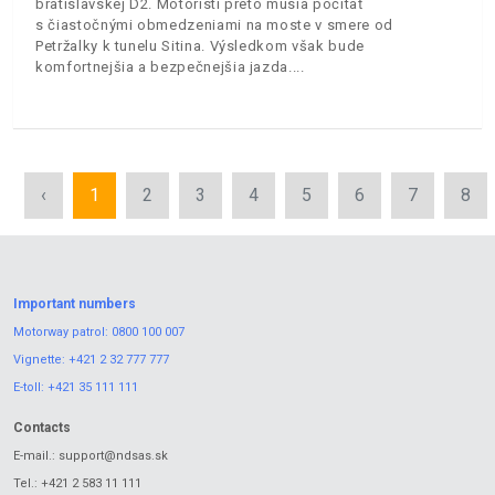
bratislavskej D2. Motoristi preto musia počítať
s čiastočnými obmedzeniami na moste v smere od
Petržalky k tunelu Sitina. Výsledkom však bude
komfortnejšia a bezpečnejšia jazda.
‹
1
2
3
4
5
6
7
8
Important numbers
Motorway patrol:
0800 100 007
Vignette:
+421 2 32 777 777
E-toll:
+421 35 111 111
Contacts
E-mail.:
support@ndsas.sk
Tel.:
+421 2 583 11 111