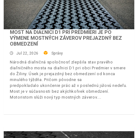
MOST NA DIAĽNICI D1 PRI PREDMIERI JE PO
VÝMENE MOSTNÝCH ZÁVEROV PREJAZDNÝ BEZ
OBMEDZENÍ
Jul 22, 2026
Správy
Národná diaľničná spoločnosť zlepšila stav pravého
diaľničného mosta na diaľnici D1 pri obci Predmier v smere
do Žiliny. Úsek je prejazdný bez obmedzení od konca
minulého týždňa. Pričom pôvodne sa
predpokladalo ukončenie prác až v poslednú júlovú nedeľu.
Most je v súčasnosti bez akýchkoľvek obmedzení.
Motoristom slúži nový typ mostných záverov.