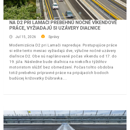
NA D2 PRI LAMAČI PREBEHNÚ NOČNÉ VÍKENDOVÉ
PRÁCE, VYŽIADAJÚ SI UZÁVERY DIAĽNICE
Jul 15, 2026
Správy
Modernizácia D2 pri Lamači napreduje. Postupujúce práce
si ešte tento mesiac vyžiadajú dve, výlučne nočné uzávery
diaľnice D2. Obe sú naplánované počas víkendu od 17. do
19. júla. Následne bude diaľnica na niekoľko týždňov
motoristom slúžiť bez obmedzení. Počas tohto obdobia
totiž prebehnú prípravné práce na pripájacích bodoch
budúcej križovatky Dúbravka.