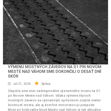
VÝMENU MOSTNÝCH ZÁVEROV NA D1 PRI NOVOM
MESTE NAD VÁHOM SME DOKONČILI O DESAŤ DNÍ
SKÔR
Jul 21, 2026
Správy
Zlepšila sme stav nadregionálne významného mostu na D1
pri Novom Meste nad Váhom. Vďaka výmene štyroch
mostných záverov sa významným spôsobom zvýšila nielen
životnosť mosta, ale aj komfort motoristov pi prejazde.
Most pri križovatke Nové Mesto nad Váhom je tak aktuálne