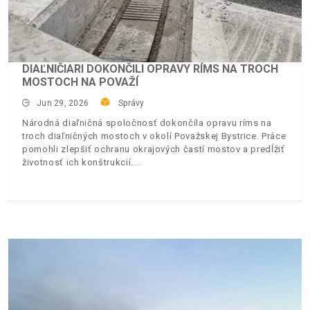
DIAĽNIČIARI DOKONČILI OPRAVY RÍMS NA TROCH
MOSTOCH NA POVAŽÍ
Jun 29, 2026
Správy
Národná diaľničná spoločnosť dokončila opravu ríms na
troch diaľničných mostoch v okolí Považskej Bystrice. Práce
pomohli zlepšiť ochranu okrajových častí mostov a predĺžiť
životnosť ich konštrukcií.