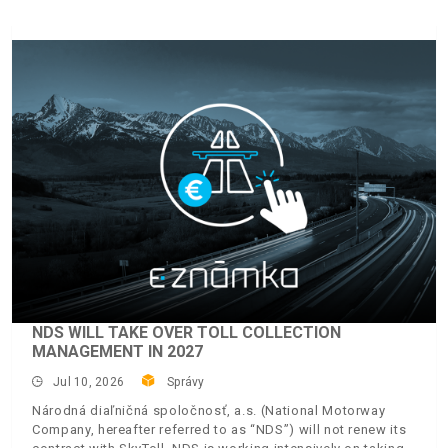
NDS WILL TAKE OVER TOLL COLLECTION
MANAGEMENT IN 2027
Jul 10, 2026
Správy
Národná diaľničná spoločnosť, a.s. (National Motorway
Company, hereafter referred to as “NDS”) will not renew its