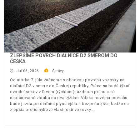
ZLEPŠÍME POVRCH DIAĽNICE D2 SMEROM DO
ČESKA
Jul 06, 2026
Správy
Od utorka 7. júla začneme s obnovou povrchu vozovky na
diaľnici D2 v smere do Českej republiky. Práce sa budú týkať
dvoch úsekov v ľavom (rýchlom) jazdnom pruhu a sú
naplánované zhruba na dva týždne. Vďaka novému povrchu
bude jazda po diaľnici plynulejšia a bezpečnejšia, keďže sa
zlepšia protišmykové vlastnosti vozovky.