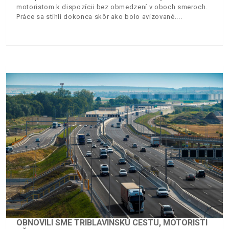
motoristom k dispozícii bez obmedzení v oboch smeroch.
Práce sa stihli dokonca skôr ako bolo avizované.
OBNOVILI SME TRIBLAVINSKÚ CESTU, MOTORISTI