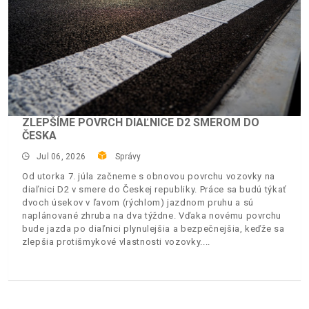
ZLEPŠÍME POVRCH DIAĽNICE D2 SMEROM DO
ČESKA
Jul 06, 2026
Správy
Od utorka 7. júla začneme s obnovou povrchu vozovky na
diaľnici D2 v smere do Českej republiky. Práce sa budú týkať
dvoch úsekov v ľavom (rýchlom) jazdnom pruhu a sú
naplánované zhruba na dva týždne. Vďaka novému povrchu
bude jazda po diaľnici plynulejšia a bezpečnejšia, keďže sa
zlepšia protišmykové vlastnosti vozovky.