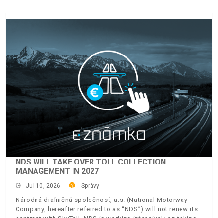
NDS WILL TAKE OVER TOLL COLLECTION
MANAGEMENT IN 2027
Jul 10, 2026
Správy
Národná diaľničná spoločnosť, a.s. (National Motorway
Company, hereafter referred to as “NDS”) will not renew its