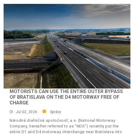
MOTORISTS CAN USE THE ENTIRE OUTER BYPASS
OF BRATISLAVA ON THE D4 MOTORWAY FREE OF
CHARGE
Jul 02, 2026
Správy
Národná diaľničná spoločnosť, a.s. (National Motorway
Company, hereafter referred to as “NDS”) recently put the
entire D1 and D4 motorway interchange near Bratislava into