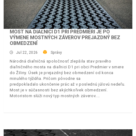
MOST NA DIAĽNICI D1 PRI PREDMIERI JE PO
VÝMENE MOSTNÝCH ZÁVEROV PREJAZDNÝ BEZ
OBMEDZENÍ
Jul 22, 2026
Správy
Národná diaľničná spoločnosť zlepšila stav pravého
diaľničného mosta na diaľnici D1 pri obci Predmier v smere
do Žiliny. Úsek je prejazdný bez obmedzení od konca
minulého týždňa. Pričom pôvodne sa
predpokladalo ukončenie prác až v poslednú júlovú nedeľu.
Most je v súčasnosti bez akýchkoľvek obmedzení.
Motoristom slúži nový typ mostných záverov.