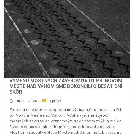
VÝMENU MOSTNÝCH ZÁVEROV NA D1 PRI NOVOM
MESTE NAD VÁHOM SME DOKONČILI O DESAŤ DNÍ
SKÔR
Jul 21, 2026
Správy
Zlepšila sme stav nadregionálne významného mostu na D1
pri Novom Meste nad Váhom. Vďaka výmene štyroch
mostných záverov sa významným spôsobom zvýšila nielen
životnosť mosta, ale aj komfort motoristov pi prejazde.
Most pri križovatke Nové Mesto nad Váhom je tak aktuálne