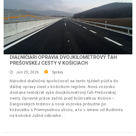
DIAĽNIČIARI OPRAVIA DVOJKILOMETROVÝ ŤAH
PREŠOVSKEJ CESTY V KOŠICIACH
Jun 29, 2026
Správy
Národná diaľničná spoločnosť sa tento týždeň púšťa do
ďalšej opravy ciest v košickom regióne. Novú vozovku
dostane tentokrát vyše dvojkilometrový ťah Prešovskej
cesty. Opravné práce začnú pred križovatkou Košice –
Dargovských hrdinov a nová vozovka pribudne po
križovatku s Priemyselnou ulicou, a to v smere od Budimíru
na košické Južné nábrežie.