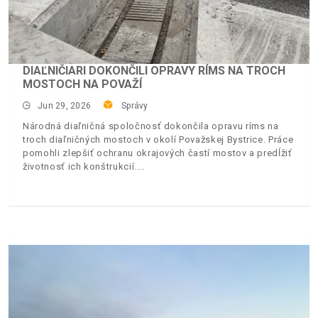
DIAĽNIČIARI DOKONČILI OPRAVY RÍMS NA TROCH
MOSTOCH NA POVAŽÍ
Jun 29, 2026
Správy
Národná diaľničná spoločnosť dokončila opravu ríms na
troch diaľničných mostoch v okolí Považskej Bystrice. Práce
pomohli zlepšiť ochranu okrajových častí mostov a predĺžiť
životnosť ich konštrukcií.