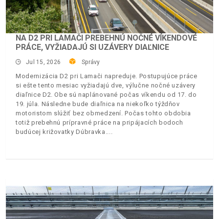
NA D2 PRI LAMAČI PREBEHNÚ NOČNÉ VÍKENDOVÉ
PRÁCE, VYŽIADAJÚ SI UZÁVERY DIAĽNICE
Jul 15, 2026
Správy
Modernizácia D2 pri Lamači napreduje. Postupujúce práce
si ešte tento mesiac vyžiadajú dve, výlučne nočné uzávery
diaľnice D2. Obe sú naplánované počas víkendu od 17. do
19. júla. Následne bude diaľnica na niekoľko týždňov
motoristom slúžiť bez obmedzení. Počas tohto obdobia
totiž prebehnú prípravné práce na pripájacích bodoch
budúcej križovatky Dúbravka.