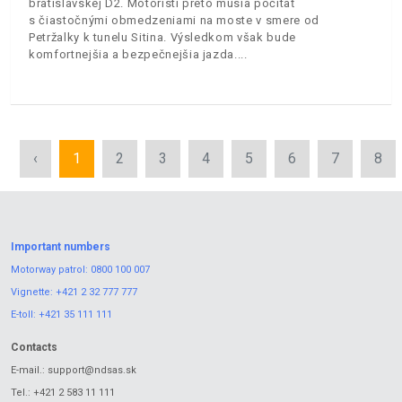
bratislavskej D2. Motoristi preto musia počítať
s čiastočnými obmedzeniami na moste v smere od
Petržalky k tunelu Sitina. Výsledkom však bude
komfortnejšia a bezpečnejšia jazda.
‹
1
2
3
4
5
6
7
8
Important numbers
Motorway patrol:
0800 100 007
Vignette:
+421 2 32 777 777
E-toll:
+421 35 111 111
Contacts
E-mail.:
support@ndsas.sk
Tel.:
+421 2 583 11 111