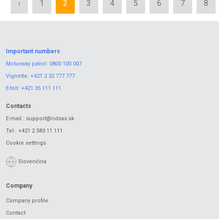
‹
1
2
3
4
5
6
7
8
Important numbers
Motorway patrol:
0800 100 007
Vignette:
+421 2 32 777 777
E-toll:
+421 35 111 111
Contacts
E-mail.:
support@ndsas.sk
Tel.:
+421 2 583 11 111
Cookie settings
Slovenčina
Company
Company profile
Contact