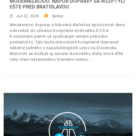
MODERNIZÁCIOU. NÁPOR DOPRAVY SA ROZPTÝLI
EŠTE PRED BRATISLAVOU
Jun 22, 2026
Správy
Ministerstvo dopravy a Národná diaľničná spoločnosť dnes
odovzdali do užívania kompletnú križovatku D1/D4.
K súčasným piatim už využívaným vetvám pribudnú
posledné tri. Tým bude dokončené komplexné dopravné
riešenie jedného z najvyťaženejších uzlov na Slovensku.
Motoristi sa dočkali aj návratu ikonického diela, ktoré dlhé
roky vítalo návštevníkov hlavného mesta.