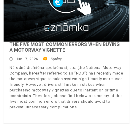
THE FIVE MOST COMMON ERRORS WHEN BUYING
A MOTORWAY VIGNETTE
Jun 17, 2026
Správy
Národná diaľničná spoločnosť, a.s. (the National Motorway
Company, hereafter referred to as “NDS”) has recently made
the motorway vignette sales system significantly more user-
friendly. However, drivers still make mistakes when
purchasing motorway vignettes due to inattention or time
constraints. Therefore, please find below a summary of the
five most common errors that drivers should avoid to
prevent unnecessary complications.