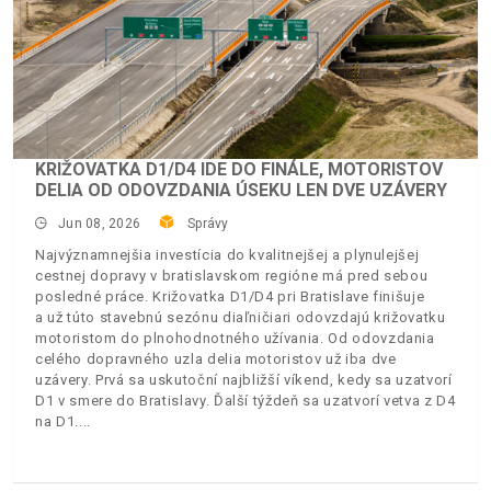
KRIŽOVATKA D1/D4 IDE DO FINÁLE, MOTORISTOV
DELIA OD ODOVZDANIA ÚSEKU LEN DVE UZÁVERY
Jun 08, 2026
Správy
Najvýznamnejšia investícia do kvalitnejšej a plynulejšej
cestnej dopravy v bratislavskom regióne má pred sebou
posledné práce. Križovatka D1/D4 pri Bratislave finišuje
a už túto stavebnú sezónu diaľničiari odovzdajú križovatku
motoristom do plnohodnotného užívania. Od odovzdania
celého dopravného uzla delia motoristov už iba dve
uzávery. Prvá sa uskutoční najbližší víkend, kedy sa uzatvorí
D1 v smere do Bratislavy. Ďalší týždeň sa uzatvorí vetva z D4
na D1.