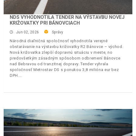
NDS VYHODNOTILA TENDER NA VÝSTAVBU NOVEJ
KRIŽOVATKY PRI BÁNOVCIACH
Jun 02, 2026
Správy
Národná diaľničná spoločnosť vyhodnotila verejné
obstarávanie na výstavbu križovatky R2 Bánovce – východ.
Nová križovatka zlepší dopravnú situáciu v meste, no
predovšetkým zásadným spôsobom odbremení Bánovce
nad Bebravou od tranzitnej dopravy. Tender vyhrala
spoločnosť Metrostav DS s ponukou 3,8 milióna eur bez
DPH.