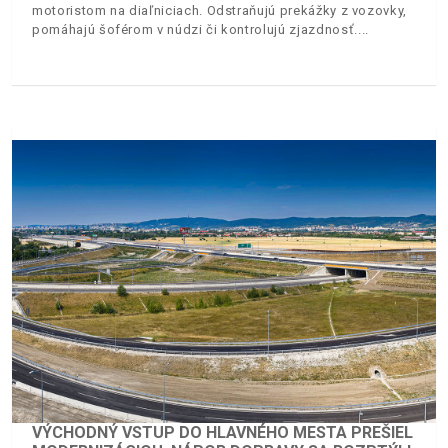
motoristom na diaľniciach. Odstraňujú prekážky z vozovky,
pomáhajú šoférom v núdzi či kontrolujú zjazdnosť.
VÝCHODNÝ VSTUP DO HLAVNÉHO MESTA PREŠIEL