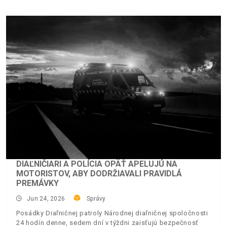
DIAĽNIČIARI A POLÍCIA OPÄŤ APELUJÚ NA
MOTORISTOV, ABY DODRŽIAVALI PRAVIDLÁ
PREMÁVKY
Jun 24, 2026
Správy
Posádky Diaľničnej patroly Národnej diaľničnej spoločnosti
24 hodín denne, sedem dní v týždni zaisťujú bezpečnosť