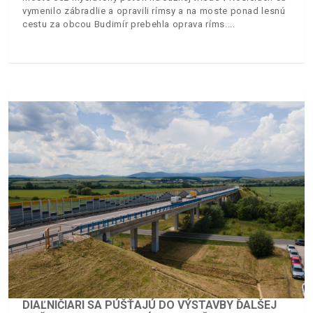
vymenilo zábradlie a opravili rímsy a na moste ponad lesnú
cestu za obcou Budimír prebehla oprava ríms.
DIAĽNIČIARI SA PÚŠŤAJÚ DO VÝSTAVBY ĎALŠEJ