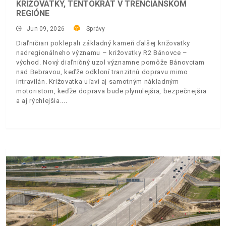
KRIŽOVATKY, TENTOKRÁT V TRENČIANSKOM
REGIÓNE
Jun 09, 2026
Správy
Diaľničiari poklepali základný kameň ďalšej križovatky
nadregionálneho významu – križovatky R2 Bánovce –
východ. Nový diaľničný uzol významne pomôže Bánovciam
nad Bebravou, keďže odkloní tranzitnú dopravu mimo
intravilán. Križovatka uľaví aj samotným nákladným
motoristom, keďže doprava bude plynulejšia, bezpečnejšia
a aj rýchlejšia.