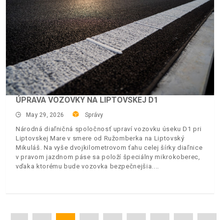
ÚPRAVA VOZOVKY NA LIPTOVSKEJ D1
May 29, 2026
Správy
Národná diaľničná spoločnosť upraví vozovku úseku D1 pri
Liptovskej Mare v smere od Ružomberka na Liptovský
Mikuláš. Na vyše dvojkilometrovom ťahu celej šírky diaľnice
v pravom jazdnom páse sa položí špeciálny mikrokoberec,
vďaka ktorému bude vozovka bezpečnejšia.