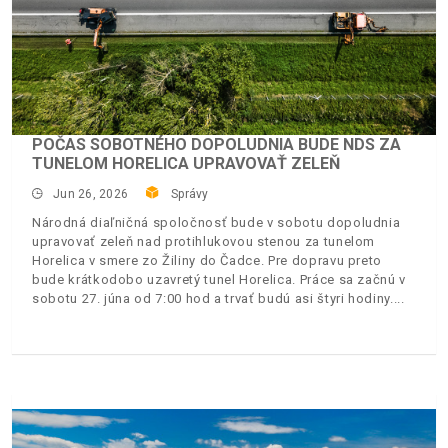
POČAS SOBOTNÉHO DOPOLUDNIA BUDE NDS ZA
TUNELOM HORELICA UPRAVOVAŤ ZELEŇ
Jun 26, 2026
Správy
Národná diaľničná spoločnosť bude v sobotu dopoludnia
upravovať zeleň nad protihlukovou stenou za tunelom
Horelica v smere zo Žiliny do Čadce. Pre dopravu preto
bude krátkodobo uzavretý tunel Horelica. Práce sa začnú v
sobotu 27. júna od 7:00 hod a trvať budú asi štyri hodiny.