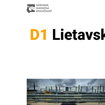
D1
Lietavs