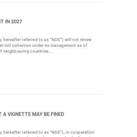
 IN 2027
hereafter referred to as “NDS”) will not renew
ver toll collection under its management as of
 of neighbouring countries.
A VIGNETTE MAY BE FINED
 hereafter referred to as “NDS”), in cooperation