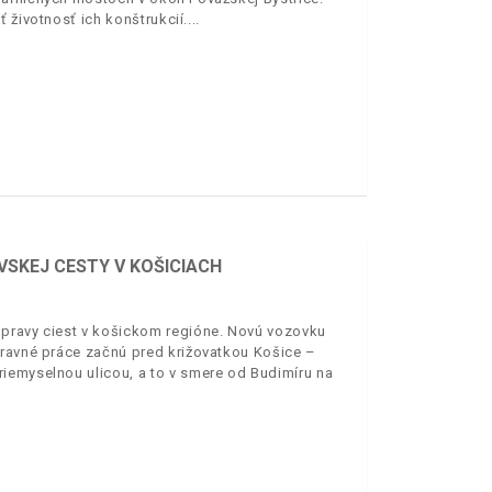
 životnosť ich konštrukcií.
VSKEJ CESTY V KOŠICIACH
opravy ciest v košickom regióne. Novú vozovku
pravné práce začnú pred križovatkou Košice –
iemyselnou ulicou, a to v smere od Budimíru na