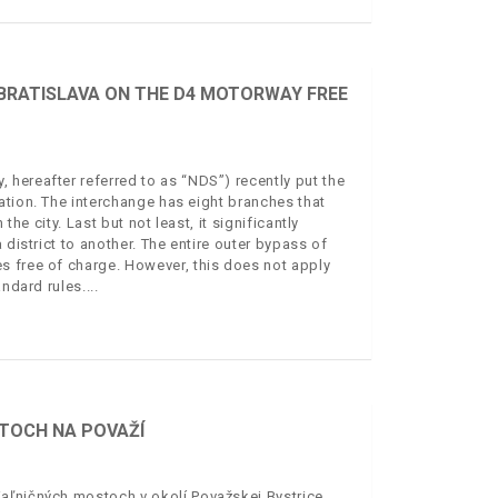
 BRATISLAVA ON THE D4 MOTORWAY FREE
hereafter referred to as “NDS”) recently put the
ation. The interchange has eight branches that
the city. Last but not least, it significantly
 district to another. The entire outer bypass of
s free of charge. However, this does not apply
andard rules.
STOCH NA POVAŽÍ
aľničných mostoch v okolí Považskej Bystrice.