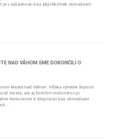
t je v súčasnosti bez akýchkoľvek obmedzení.
TE NAD VÁHOM SME DOKONČILI O
 Novom Meste nad Váhom. Vďaka výmene štyroch
sť mosta, ale aj komfort motoristov pi
uálne motoristom k dispozícii bez obmedzení
né.