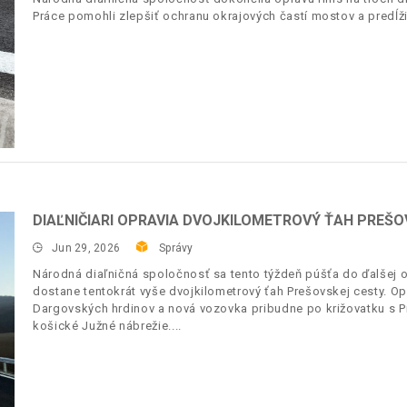
Práce pomohli zlepšiť ochranu okrajových častí mostov a predĺžiť
DIAĽNIČIARI OPRAVIA DVOJKILOMETROVÝ ŤAH PREŠO
Jun 29, 2026
Správy
Národná diaľničná spoločnosť sa tento týždeň púšťa do ďalšej 
dostane tentokrát vyše dvojkilometrový ťah Prešovskej cesty. O
Dargovských hrdinov a nová vozovka pribudne po križovatku s Pr
košické Južné nábrežie.