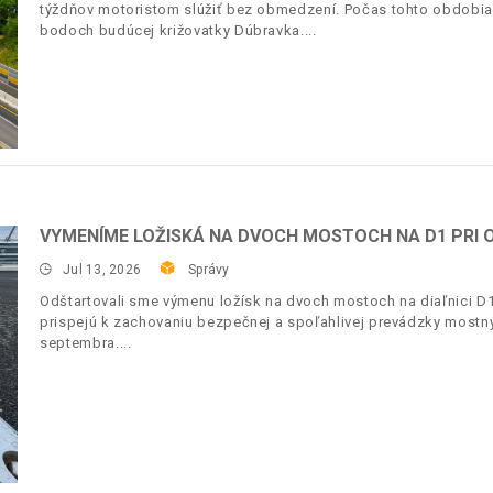
týždňov motoristom slúžiť bez obmedzení. Počas tohto obdobia 
bodoch budúcej križovatky Dúbravka.
VYMENÍME LOŽISKÁ NA DVOCH MOSTOCH NA D1 PRI O
Jul 13, 2026
Správy
Odštartovali sme výmenu ložísk na dvoch mostoch na diaľnici D1
prispejú k zachovaniu bezpečnej a spoľahlivej prevádzky most
septembra.