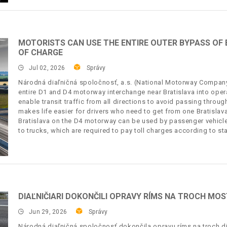
MOTORISTS CAN USE THE ENTIRE OUTER BYPASS OF
OF CHARGE
Jul 02, 2026
Správy
Národná diaľničná spoločnosť, a.s. (National Motorway Company, 
entire D1 and D4 motorway interchange near Bratislava into oper
enable transit traffic from all directions to avoid passing through 
makes life easier for drivers who need to get from one Bratislava
Bratislava on the D4 motorway can be used by passenger vehicle
to trucks, which are required to pay toll charges according to st
DIAĽNIČIARI DOKONČILI OPRAVY RÍMS NA TROCH MO
Jun 29, 2026
Správy
Národná diaľničná spoločnosť dokončila opravu ríms na troch di