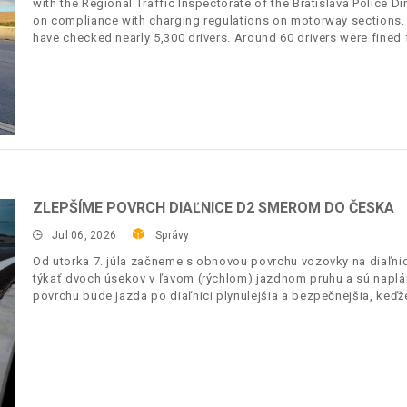
with the Regional Traffic Inspectorate of the Bratislava Police
on compliance with charging regulations on motorway sections.
have checked nearly 5,300 drivers. Around 60 drivers were fined f
ZLEPŠÍME POVRCH DIAĽNICE D2 SMEROM DO ČESKA
Jul 06, 2026
Správy
Od utorka 7. júla začneme s obnovou povrchu vozovky na diaľnic
týkať dvoch úsekov v ľavom (rýchlom) jazdnom pruhu a sú napl
povrchu bude jazda po diaľnici plynulejšia a bezpečnejšia, keďž