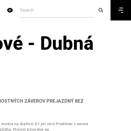
ové - Dubná
E MOSTNÝCH ZÁVEROV PREJAZDNÝ BEZ
 mosta na diaľnici D1 pri obci Predmier v smere
týždňa. Pričom pôvodne sa