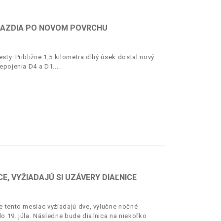
 JAZDIA PO NOVOM POVRCHU
ty. Približne 1,5 kilometra dlhý úsek dostal nový
epojenia D4 a D1.
E, VYŽIADAJÚ SI UZÁVERY DIAĽNICE
e tento mesiac vyžiadajú dve, výlučne nočné
o 19. júla. Následne bude diaľnica na niekoľko