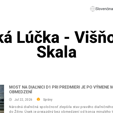
Slovenčina
ká Lúčka - Višň
Skala
MOST NA DIAĽNICI D1 PRI PREDMIERI JE PO VÝMEN
OBMEDZENÍ
Jul 22, 2026
Správy
Národná diaľničná spoločnosť zlepšila stav pravého diaľničného
do Žiliny. Úsek je prejazdný bez obmedzení od konca minulého 