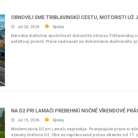
OBNOVILI SME TRIBLAVINSKÚ CESTU, MOTORISTI UŽ
Jul 20, 2026
Správy
Národná diaľničná spoločnosť dokončila obnovu Triblavinskej ces
asfaltový povrch. Práce nadviazali na dokončenie diaľničného pr
NA D2 PRI LAMAČI PREBEHNÚ NOČNÉ VÍKENDOVÉ PRÁC
Jul 15, 2026
Správy
Modernizácia D2 pri Lamači napreduje. Postupujúce práce si ešt
uzávery diaľnice D2. Obe sú naplánované počas víkendu od 17. d