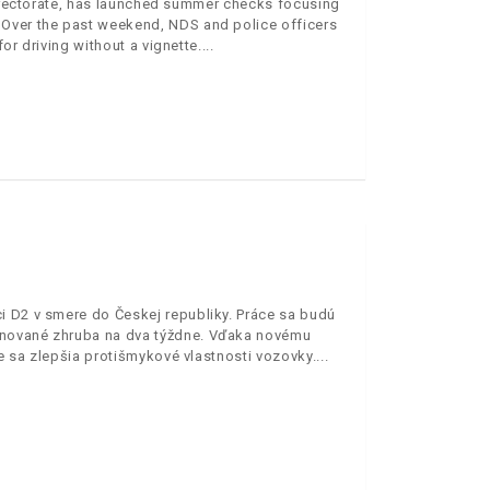
 Directorate, has launched summer checks focusing
 Over the past weekend, NDS and police officers
or driving without a vignette.
i D2 v smere do Českej republiky. Práce sa budú
ánované zhruba na dva týždne. Vďaka novému
e sa zlepšia protišmykové vlastnosti vozovky.