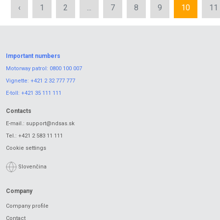
‹
1
2
...
7
8
9
10
11
Important numbers
Motorway patrol:
0800 100 007
Vignette:
+421 2 32 777 777
E-toll:
+421 35 111 111
Contacts
E-mail.:
support@ndsas.sk
Tel.:
+421 2 583 11 111
Cookie settings
Slovenčina
Company
Company profile
Contact