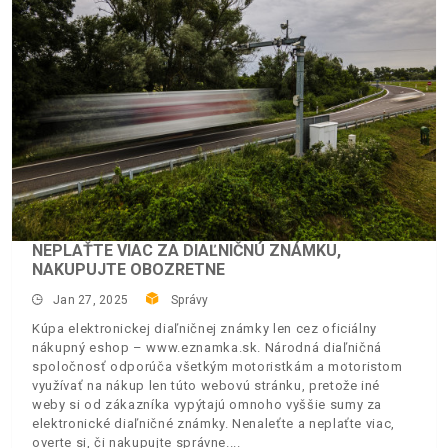
NEPLAŤTE VIAC ZA DIAĽNIČNÚ ZNÁMKU,
NAKUPUJTE OBOZRETNE
Jan 27, 2025
Správy
Kúpa elektronickej diaľničnej známky len cez oficiálny
nákupný eshop – www.eznamka.sk. Národná diaľničná
spoločnosť odporúča všetkým motoristkám a motoristom
využívať na nákup len túto webovú stránku, pretože iné
weby si od zákazníka vypýtajú omnoho vyššie sumy za
elektronické diaľničné známky. Nenaleťte a neplaťte viac,
overte si, či nakupujte správne.