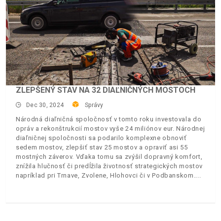
ZLEPŠENÝ STAV NA 32 DIAĽNIČNÝCH MOSTOCH
Dec 30, 2024
Správy
Národná diaľničná spoločnosť v tomto roku investovala do
opráv a rekonštrukcií mostov vyše 24 miliónov eur. Národnej
diaľničnej spoločnosti sa podarilo komplexne obnoviť
sedem mostov, zlepšiť stav 25 mostov a opraviť asi 55
mostných záverov. Vďaka tomu sa zvýšil dopravný komfort,
znížila hlučnosť či predĺžila životnosť strategických mostov
napríklad pri Trnave, Zvolene, Hlohovci či v Podbanskom.