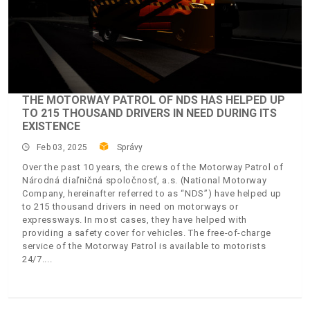
THE MOTORWAY PATROL OF NDS HAS HELPED UP
TO 215 THOUSAND DRIVERS IN NEED DURING ITS
EXISTENCE
Feb 03, 2025
Správy
Over the past 10 years, the crews of the Motorway Patrol of
Národná diaľničná spoločnosť, a.s. (National Motorway
Company, hereinafter referred to as “NDS”) have helped up
to 215 thousand drivers in need on motorways or
expressways. In most cases, they have helped with
providing a safety cover for vehicles. The free-of-charge
service of the Motorway Patrol is available to motorists
24/7.