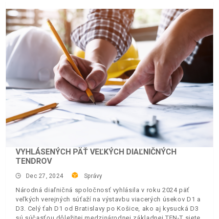
VYHLÁSENÝCH PÄŤ VEĽKÝCH DIAĽNIČNÝCH
TENDROV
Dec 27, 2024
Správy
Národná diaľničná spoločnosť vyhlásila v roku 2024 päť
veľkých verejných súťaží na výstavbu viacerých úsekov D1 a
D3. Celý ťah D1 od Bratislavy po Košice, ako aj kysucká D3
sú súčasťou dôležitej medzinárodnej základnej TEN-T siete.