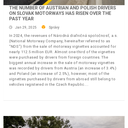
THE NUMBER OF AUSTRIAN AND POLISH DRIVERS
ON SLOVAK MOTORWAYS HAS RISEN OVER THE
PAST YEAR
Jan 29, 2025
Správy
In 2024, the revenues of Národná diaľničná spoločnosť, a.s.
(National Motorway Company, hereinafter referred to as
“NDS”) from the sale of motorway vignettes accounted for
nearly 112.5 million EUR. Almost one-third of the vignettes
were purchased by drivers from foreign countries. The
biggest annual increase in the sale of motorway vignettes
was recorded by drivers from Austria (an increase of 3.4%)
and Poland (an increase of 2.5%), however, most of the
vignettes purchased by drivers from abroad still belong to
vehicles registered in the Czech Republic.