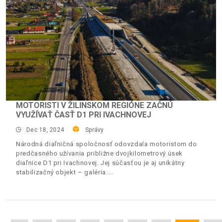
MOTORISTI V ŽILINSKOM REGIÓNE ZAČNÚ
VYUŽÍVAŤ ČASŤ D1 PRI IVACHNOVEJ
Dec 18, 2024
Správy
Národná diaľničná spoločnosť odovzdala motoristom do
predčasného užívania približne dvojkilometrový úsek
diaľnice D1 pri Ivachnovej. Jej súčasťou je aj unikátny
stabilizačný objekt – galéria.