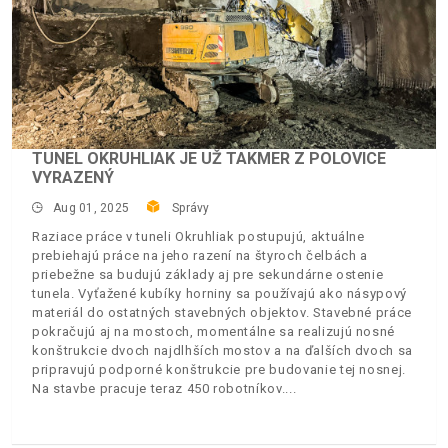
TUNEL OKRUHLIAK JE UŽ TAKMER Z POLOVICE
VYRAZENÝ
Aug 01, 2025
Správy
Raziace práce v tuneli Okruhliak postupujú, aktuálne
prebiehajú práce na jeho razení na štyroch čelbách a
priebežne sa budujú základy aj pre sekundárne ostenie
tunela. Vyťažené kubíky horniny sa používajú ako násypový
materiál do ostatných stavebných objektov. Stavebné práce
pokračujú aj na mostoch, momentálne sa realizujú nosné
konštrukcie dvoch najdlhších mostov a na ďalších dvoch sa
pripravujú podporné konštrukcie pre budovanie tej nosnej.
Na stavbe pracuje teraz 450 robotníkov.