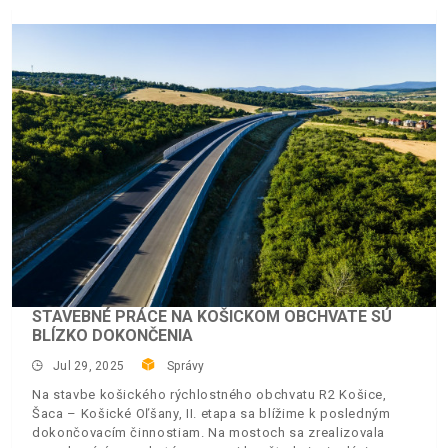
STAVEBNÉ PRÁCE NA KOŠICKOM OBCHVATE SÚ
BLÍZKO DOKONČENIA
Jul 29, 2025
Správy
Na stavbe košického rýchlostného obchvatu R2 Košice,
Šaca – Košické Oľšany, II. etapa sa blížime k posledným
dokončovacím činnostiam. Na mostoch sa zrealizovala