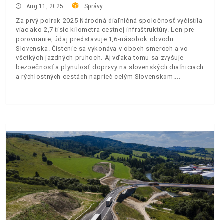
Aug 11, 2025
Správy
Za prvý polrok 2025 Národná diaľničná spoločnosť vyčistila
viac ako 2,7-tisíc kilometra cestnej infraštruktúry. Len pre
porovnanie, údaj predstavuje 1,6-násobok obvodu
Slovenska. Čistenie sa vykonáva v oboch smeroch a vo
všetkých jazdných pruhoch. Aj vďaka tomu sa zvyšuje
bezpečnosť a plynulosť dopravy na slovenských diaľniciach
a rýchlostných cestách naprieč celým Slovenskom.