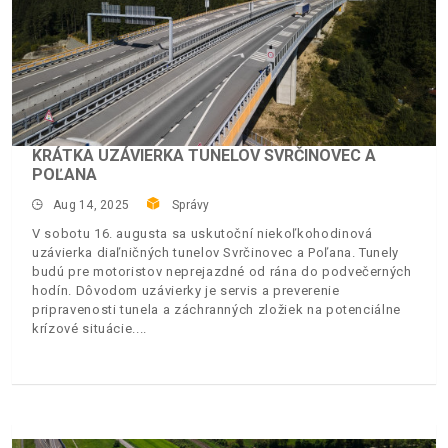
KRÁTKA UZÁVIERKA TUNELOV SVRČINOVEC A
POĽANA
Aug 14, 2025
Správy
V sobotu 16. augusta sa uskutoční niekoľkohodinová
uzávierka diaľničných tunelov Svrčinovec a Poľana. Tunely
budú pre motoristov neprejazdné od rána do podvečerných
hodín. Dôvodom uzávierky je servis a preverenie
pripravenosti tunela a záchranných zložiek na potenciálne
krízové situácie.