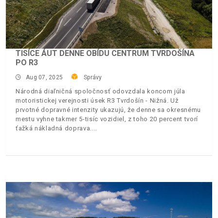
TISÍCE ÁUT DENNE OBÍDU CENTRUM TVRDOŠÍNA
PO R3
Aug 07, 2025
Správy
Národná diaľničná spoločnosť odovzdala koncom júla
motoristickej verejnosti úsek R3 Tvrdošín - Nižná. Už
prvotné dopravné intenzity ukazujú, že denne sa okresnému
mestu vyhne takmer 5-tisíc vozidiel, z toho 20 percent tvorí
ťažká nákladná doprava.