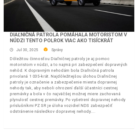
DIAĽNIČNÁ PATROLA POMÁHALA MOTORISTOM V
NÚDZI TENTO POLROK VIAC AKO TISÍCKRÁT
Jul 30, 2025
Správy
Dôležitou činnosťou Diaľničnej patroly je aj pomoc
motoristom v núdzi, a to najmä pri zabezpečení dopravných
nehôd. K dopravným nehodám bola Diaľničná patrola
privolaná 1 035-krát. Najdôležitejšou úlohou Diaľničnej
patroly je označenie a zabezpečenie miesta dopravnej
nehody tak, aby neboli ohrození ďalší účastníci cestnej
premávky a bola v čo najväčšej možnej miere zachovaná
plynulosť cestnej premávky. Po vyšetrení dopravnej nehody
príslušníkmi PZ SR je úloha vozidiel NDS zabezpečiť
odstránenie následkov dopravnej nehody.