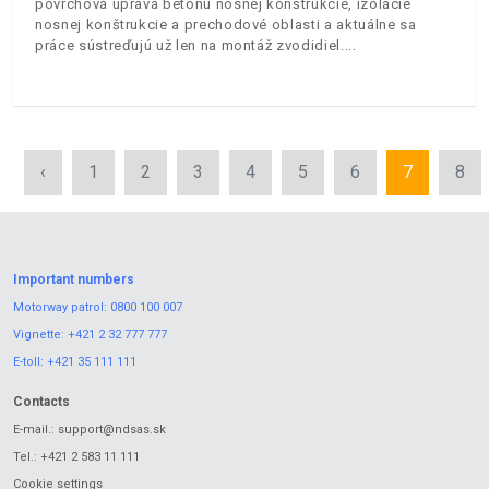
povrchová úprava betónu nosnej konštrukcie, izolácie
nosnej konštrukcie a prechodové oblasti a aktuálne sa
práce sústreďujú už len na montáž zvodidiel.
‹
1
2
3
4
5
6
7
8
Important numbers
Motorway patrol:
0800 100 007
Vignette:
+421 2 32 777 777
E-toll:
+421 35 111 111
Contacts
E-mail.:
support@ndsas.sk
Tel.:
+421 2 583 11 111
Cookie settings