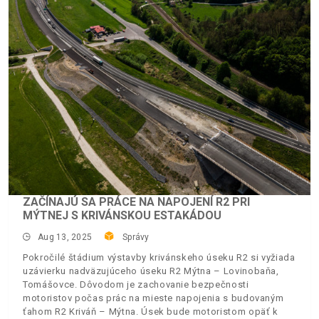
ZAČÍNAJÚ SA PRÁCE NA NAPOJENÍ R2 PRI
MÝTNEJ S KRIVÁNSKOU ESTAKÁDOU
Aug 13, 2025
Správy
Pokročilé štádium výstavby krivánskeho úseku R2 si vyžiada
uzávierku nadväzujúceho úseku R2 Mýtna – Lovinobaňa,
Tomášovce. Dôvodom je zachovanie bezpečnosti
motoristov počas prác na mieste napojenia s budovaným
ťahom R2 Kriváň – Mýtna. Úsek bude motoristom opäť k