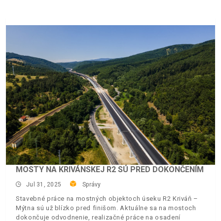
MOSTY NA KRIVÁNSKEJ R2 SÚ PRED DOKONČENÍM
Jul 31, 2025
Správy
Stavebné práce na mostných objektoch úseku R2 Kriváň –
Mýtna sú už blízko pred finišom. Aktuálne sa na mostoch
dokončuje odvodnenie, realizačné práce na osadení