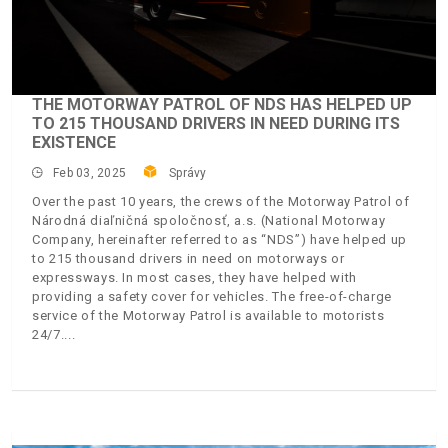
THE MOTORWAY PATROL OF NDS HAS HELPED UP
TO 215 THOUSAND DRIVERS IN NEED DURING ITS
EXISTENCE
Feb 03, 2025
Správy
Over the past 10 years, the crews of the Motorway Patrol of
Národná diaľničná spoločnosť, a.s. (National Motorway
Company, hereinafter referred to as “NDS”) have helped up
to 215 thousand drivers in need on motorways or
expressways. In most cases, they have helped with
providing a safety cover for vehicles. The free-of-charge
service of the Motorway Patrol is available to motorists
24/7.