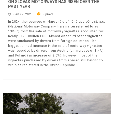
ON SLOVAK MOTORWAYS HAS RISEN OVER THE
PAST YEAR
Jan 29, 2025
Správy
In 2024, the revenues of Národná diaľničná spoločnosť, a.s.
(National Motorway Company, hereinafter referred to as
“NDS”) from the sale of motorway vignettes accounted for
nearly 112.5 million EUR. Almost one-third of the vignettes
were purchased by drivers from foreign countries. The
biggest annual increase in the sale of motorway vignettes
was recorded by drivers from Austria (an increase of 3.4%)
and Poland (an increase of 2.5%), however, most of the
vignettes purchased by drivers from abroad still belong to
vehicles registered in the Czech Republic.