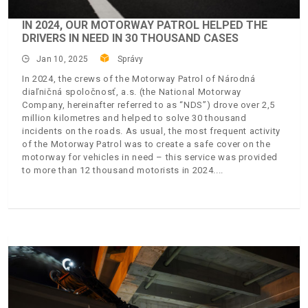
IN 2024, OUR MOTORWAY PATROL HELPED THE
DRIVERS IN NEED IN 30 THOUSAND CASES
Jan 10, 2025
Správy
In 2024, the crews of the Motorway Patrol of Národná
diaľničná spoločnosť, a.s. (the National Motorway
Company, hereinafter referred to as “NDS”) drove over 2,5
million kilometres and helped to solve 30 thousand
incidents on the roads. As usual, the most frequent activity
of the Motorway Patrol was to create a safe cover on the
motorway for vehicles in need – this service was provided
to more than 12 thousand motorists in 2024.