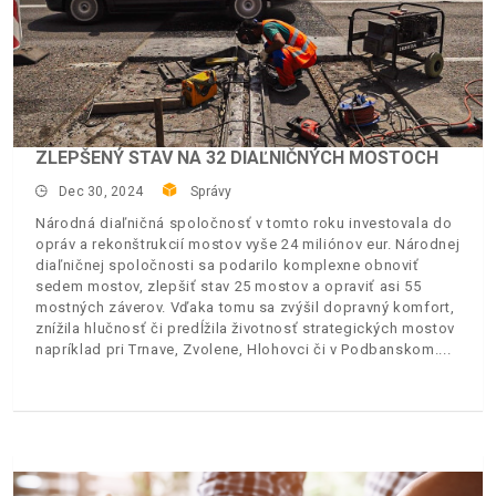
ZLEPŠENÝ STAV NA 32 DIAĽNIČNÝCH MOSTOCH
Dec 30, 2024
Správy
Národná diaľničná spoločnosť v tomto roku investovala do
opráv a rekonštrukcií mostov vyše 24 miliónov eur. Národnej
diaľničnej spoločnosti sa podarilo komplexne obnoviť
sedem mostov, zlepšiť stav 25 mostov a opraviť asi 55
mostných záverov. Vďaka tomu sa zvýšil dopravný komfort,
znížila hlučnosť či predĺžila životnosť strategických mostov
napríklad pri Trnave, Zvolene, Hlohovci či v Podbanskom.