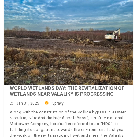
WORLD WETLANDS DAY: THE REVITALIZATION OF
WETLANDS NEAR VALALIKY IS PROGRESSING
Jan 31, 2025
Správy
Along with the construction of the Košice bypass in eastern
Slovakia, Národná diaľničná spoločnosť, a.s. (the National
Motorway Company, hereinafter referred to as “NDS”) is
fulfilling its obligations towards the environment. Last year,
the work on the revitalisation of wetlands near the Valaliky