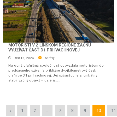
MOTORISTI V ŽILINSKOM REGIÓNE ZAČNÚ
VYUŽÍVAŤ ČASŤ D1 PRI IVACHNOVEJ
Dec 18, 2024
Správy
Národná diaľničná spoločnosť odovzdala motoristom do
predčasného užívania približne dvojkilometrový úsek
diaľnice D1 pri Ivachnovej. Jej súčasťou je aj unikátny
stabilizačný objekt – galéria.
‹
1
2
...
7
8
9
10
11