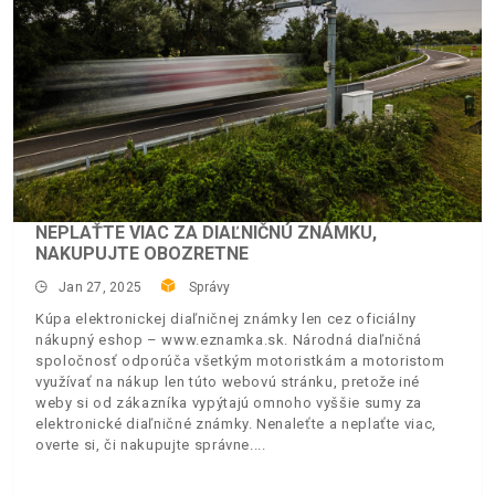
NEPLAŤTE VIAC ZA DIAĽNIČNÚ ZNÁMKU,
NAKUPUJTE OBOZRETNE
Jan 27, 2025
Správy
Kúpa elektronickej diaľničnej známky len cez oficiálny
nákupný eshop – www.eznamka.sk. Národná diaľničná
spoločnosť odporúča všetkým motoristkám a motoristom
využívať na nákup len túto webovú stránku, pretože iné
weby si od zákazníka vypýtajú omnoho vyššie sumy za
elektronické diaľničné známky. Nenaleťte a neplaťte viac,
overte si, či nakupujte správne.