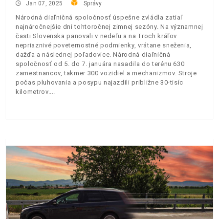
Jan 07, 2025
Správy
Národná diaľničná spoločnosť úspešne zvládla zatiaľ
najnáročnejšie dni tohtoročnej zimnej sezóny. Na významnej
časti Slovenska panovali v nedeľu a na Troch kráľov
nepriaznivé poveternostné podmienky, vrátane sneženia,
dažďa a následnej poľadovice. Národná diaľničná
spoločnosť od 5. do 7. januára nasadila do terénu 630
zamestnancov, takmer 300 vozidiel a mechanizmov. Stroje
počas pluhovania a posypu najazdili približne 30-tisíc
kilometrov.