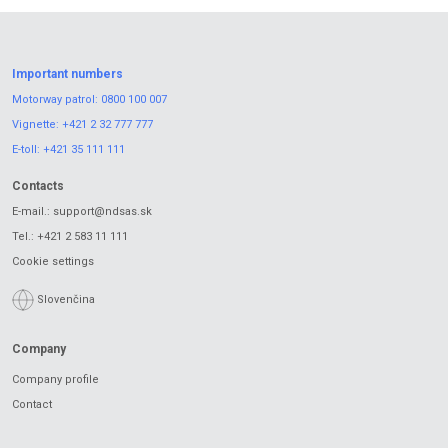
Important numbers
Motorway patrol:
0800 100 007
Vignette:
+421 2 32 777 777
E-toll:
+421 35 111 111
Contacts
E-mail.:
support@ndsas.sk
Tel.:
+421 2 583 11 111
Cookie settings
Slovenčina
Company
Company profile
Contact