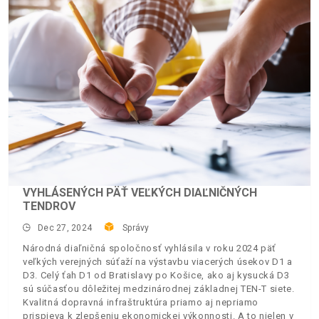
VYHLÁSENÝCH PÄŤ VEĽKÝCH DIAĽNIČNÝCH
TENDROV
Dec 27, 2024
Správy
Národná diaľničná spoločnosť vyhlásila v roku 2024 päť
veľkých verejných súťaží na výstavbu viacerých úsekov D1 a
D3. Celý ťah D1 od Bratislavy po Košice, ako aj kysucká D3
sú súčasťou dôležitej medzinárodnej základnej TEN-T siete.
Kvalitná dopravná infraštruktúra priamo aj nepriamo
prispieva k zlepšeniu ekonomickej výkonnosti. A to nielen v