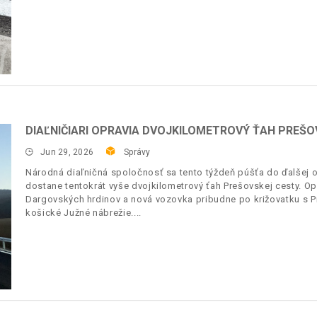
DIAĽNIČIARI OPRAVIA DVOJKILOMETROVÝ ŤAH PREŠO
Jun 29, 2026
Správy
Národná diaľničná spoločnosť sa tento týždeň púšťa do ďalšej 
dostane tentokrát vyše dvojkilometrový ťah Prešovskej cesty. O
Dargovských hrdinov a nová vozovka pribudne po križovatku s Pr
košické Južné nábrežie.