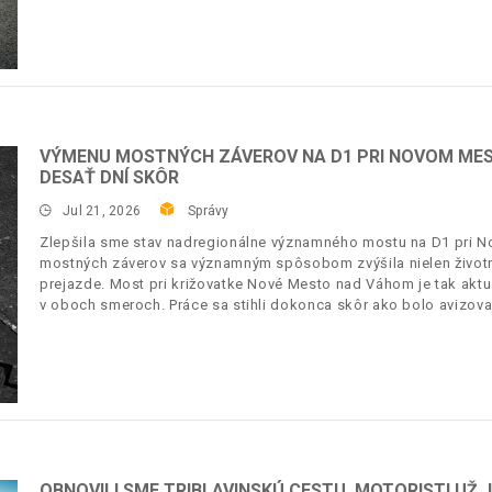
VÝMENU MOSTNÝCH ZÁVEROV NA D1 PRI NOVOM MES
DESAŤ DNÍ SKÔR
Jul 21, 2026
Správy
Zlepšila sme stav nadregionálne významného mostu na D1 pri
mostných záverov sa významným spôsobom zvýšila nielen životno
prejazde. Most pri križovatke Nové Mesto nad Váhom je tak akt
v oboch smeroch. Práce sa stihli dokonca skôr ako bolo avizova
OBNOVILI SME TRIBLAVINSKÚ CESTU, MOTORISTI UŽ