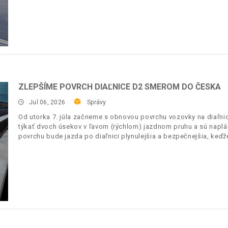
ZLEPŠÍME POVRCH DIAĽNICE D2 SMEROM DO ČESKA
Jul 06, 2026
Správy
Od utorka 7. júla začneme s obnovou povrchu vozovky na diaľnic
týkať dvoch úsekov v ľavom (rýchlom) jazdnom pruhu a sú napl
povrchu bude jazda po diaľnici plynulejšia a bezpečnejšia, keďž