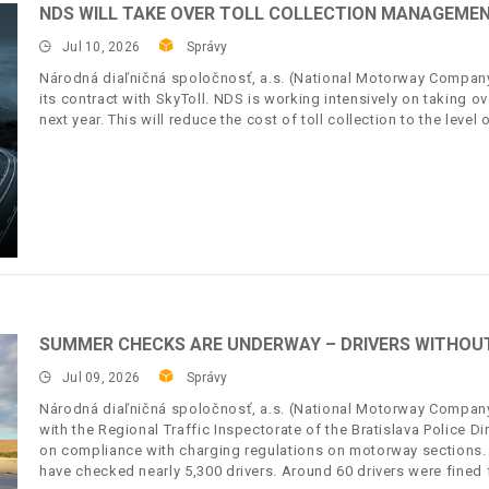
NDS WILL TAKE OVER TOLL COLLECTION MANAGEMENT
Jul 10, 2026
Správy
Národná diaľničná spoločnosť, a.s. (National Motorway Company, 
its contract with SkyToll. NDS is working intensively on taking o
next year. This will reduce the cost of toll collection to the level
SUMMER CHECKS ARE UNDERWAY – DRIVERS WITHOUT 
Jul 09, 2026
Správy
Národná diaľničná spoločnosť, a.s. (National Motorway Company,
with the Regional Traffic Inspectorate of the Bratislava Police
on compliance with charging regulations on motorway sections.
have checked nearly 5,300 drivers. Around 60 drivers were fined f