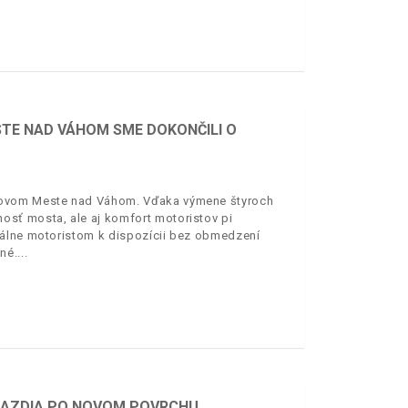
TE NAD VÁHOM SME DOKONČILI O
 Novom Meste nad Váhom. Vďaka výmene štyroch
sť mosta, ale aj komfort motoristov pi
uálne motoristom k dispozícii bez obmedzení
né.
 JAZDIA PO NOVOM POVRCHU