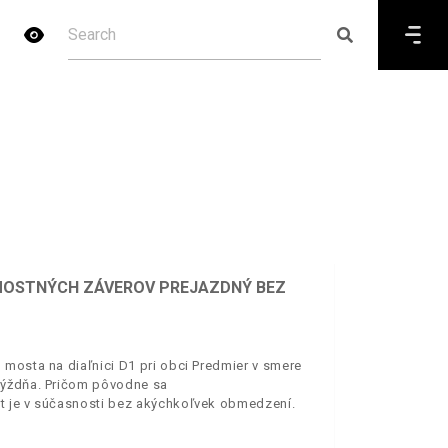
E MOSTNÝCH ZÁVEROV PREJAZDNÝ BEZ
 mosta na diaľnici D1 pri obci Predmier v smere
týždňa. Pričom pôvodne sa
t je v súčasnosti bez akýchkoľvek obmedzení.