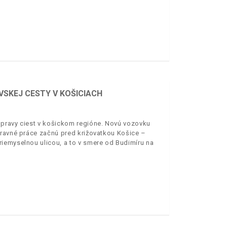
VSKEJ CESTY V KOŠICIACH
opravy ciest v košickom regióne. Novú vozovku
pravné práce začnú pred križovatkou Košice –
iemyselnou ulicou, a to v smere od Budimíru na