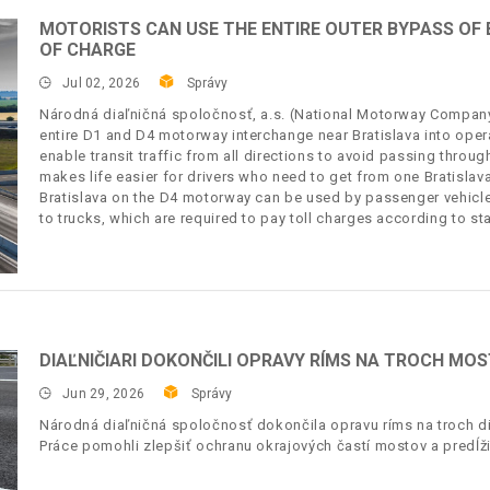
MOTORISTS CAN USE THE ENTIRE OUTER BYPASS OF
OF CHARGE
Jul 02, 2026
Správy
Národná diaľničná spoločnosť, a.s. (National Motorway Company, 
entire D1 and D4 motorway interchange near Bratislava into oper
enable transit traffic from all directions to avoid passing through 
makes life easier for drivers who need to get from one Bratislava
Bratislava on the D4 motorway can be used by passenger vehicle
to trucks, which are required to pay toll charges according to st
DIAĽNIČIARI DOKONČILI OPRAVY RÍMS NA TROCH MO
Jun 29, 2026
Správy
Národná diaľničná spoločnosť dokončila opravu ríms na troch di
Práce pomohli zlepšiť ochranu okrajových častí mostov a predĺžiť