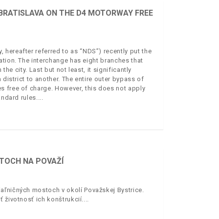
 BRATISLAVA ON THE D4 MOTORWAY FREE
hereafter referred to as “NDS”) recently put the
ation. The interchange has eight branches that
the city. Last but not least, it significantly
 district to another. The entire outer bypass of
s free of charge. However, this does not apply
andard rules.
STOCH NA POVAŽÍ
aľničných mostoch v okolí Považskej Bystrice.
 životnosť ich konštrukcií.