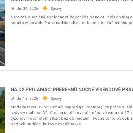
Jul 20, 2026
Správy
Národná diaľničná spoločnosť dokončila obnovu Triblavinskej ces
asfaltový povrch. Práce nadviazali na dokončenie diaľničného pr
NA D2 PRI LAMAČI PREBEHNÚ NOČNÉ VÍKENDOVÉ PRÁC
Jul 15, 2026
Správy
Modernizácia D2 pri Lamači napreduje. Postupujúce práce si ešt
uzávery diaľnice D2. Obe sú naplánované počas víkendu od 17. d
týždňov motoristom slúžiť bez obmedzení. Počas tohto obdobia 
bodoch budúcej križovatky Dúbravka.