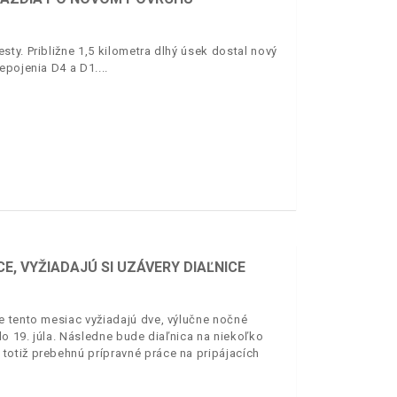
ty. Približne 1,5 kilometra dlhý úsek dostal nový
epojenia D4 a D1.
E, VYŽIADAJÚ SI UZÁVERY DIAĽNICE
e tento mesiac vyžiadajú dve, výlučne nočné
o 19. júla. Následne bude diaľnica na niekoľko
totiž prebehnú prípravné práce na pripájacích