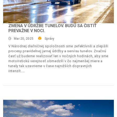
ZMENA V ÚDRŽBE TUNELOV. BUDÚ SA ČISTIŤ
PREVAŽNE V NOCI.
Mar 20, 2025
Správy
V Národnej diaľničnej spoločnosti sme zefektívnili a zlepšili
procesy pravidelnej jarnej údržby a servisu tunelov. Značnú
časť už budeme realizovať len v nočných hodinách, aby sme
motoristickú verejnosť obmedzili v čo najmenšej miere a
tunely tak uzavrieme v čase najnižších dopravných
intenzít.