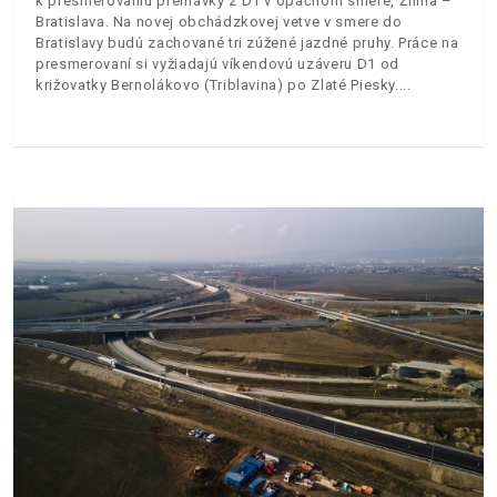
k presmerovaniu premávky z D1 v opačnom smere, Žilina –
Bratislava. Na novej obchádzkovej vetve v smere do
Bratislavy budú zachované tri zúžené jazdné pruhy. Práce na
presmerovaní si vyžiadajú víkendovú uzáveru D1 od
križovatky Bernolákovo (Triblavina) po Zlaté Piesky.