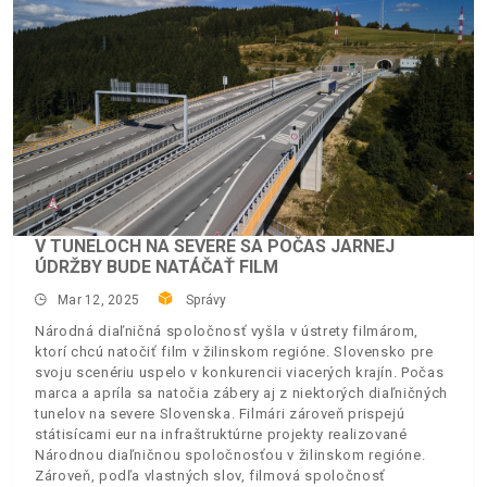
V TUNELOCH NA SEVERE SA POČAS JARNEJ
ÚDRŽBY BUDE NATÁČAŤ FILM
Mar 12, 2025
Správy
Národná diaľničná spoločnosť vyšla v ústrety filmárom,
ktorí chcú natočiť film v žilinskom regióne. Slovensko pre
svoju scenériu uspelo v konkurencii viacerých krajín. Počas
marca a apríla sa natočia zábery aj z niektorých diaľničných
tunelov na severe Slovenska. Filmári zároveň prispejú
státisícami eur na infraštruktúrne projekty realizované
Národnou diaľničnou spoločnosťou v žilinskom regióne.
Zároveň, podľa vlastných slov, filmová spoločnosť