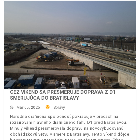
CEZ VÍKEND SA PRESMERUJE DOPRAVA Z D1
SMERUJÚCA DO BRATISLAVY
Mar 05, 2025
Správy
Národná diaľničná spoločnosť pokračuje v prácach na
rozširovaní hlavného diaľničného ťahu D1 pred Bratislavou.
Minulý víkend presmerovala dopravu na novovybudovanú
obchádzkovú vetvu v smere z Bratislavy. Tento víkend dôjde