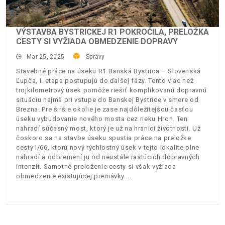
VÝSTAVBA BYSTRICKEJ R1 POKROČILA, PRELOŽKA
CESTY SI VYŽIADA OBMEDZENIE DOPRAVY
Mar 25, 2025
Správy
Stavebné práce na úseku R1 Banská Bystrica – Slovenská
Ľupča, I. etapa postupujú do ďalšej fázy. Tento viac než
trojkilometrový úsek pomôže riešiť komplikovanú dopravnú
situáciu najmä pri vstupe do Banskej Bystrice v smere od
Brezna. Pre širšie okolie je zase najdôležitejšou časťou
úseku vybudovanie nového mosta cez rieku Hron. Ten
nahradí súčasný most, ktorý je už na hranici životnosti. Už
čoskoro sa na stavbe úseku spustia práce na preložke
cesty I/66, ktorú nový rýchlostný úsek v tejto lokalite plne
nahradí a odbremení ju od neustále rastúcich dopravných
intenzít. Samotné preloženie cesty si však vyžiada
obmedzenie existujúcej premávky.