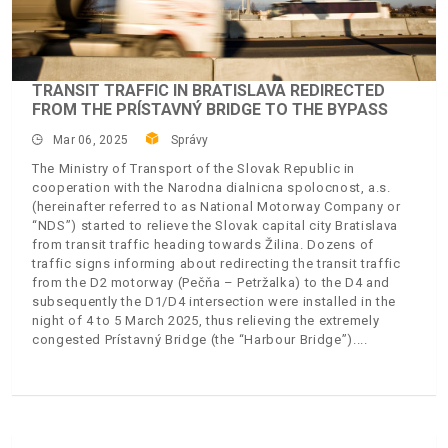
TRANSIT TRAFFIC IN BRATISLAVA REDIRECTED
FROM THE PRÍSTAVNÝ BRIDGE TO THE BYPASS
Mar 06, 2025
Správy
The Ministry of Transport of the Slovak Republic in
cooperation with the Narodna dialnicna spolocnost, a.s.
(hereinafter referred to as National Motorway Company or
“NDS”) started to relieve the Slovak capital city Bratislava
from transit traffic heading towards Žilina. Dozens of
traffic signs informing about redirecting the transit traffic
from the D2 motorway (Pečňa – Petržalka) to the D4 and
subsequently the D1/D4 intersection were installed in the
night of 4 to 5 March 2025, thus relieving the extremely
congested Prístavný Bridge (the “Harbour Bridge”).