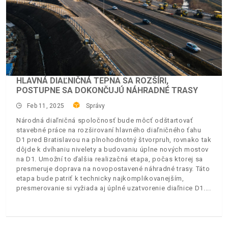
HLAVNÁ DIAĽNIČNÁ TEPNA SA ROZŠÍRI,
POSTUPNE SA DOKONČUJÚ NÁHRADNÉ TRASY
Feb 11, 2025
Správy
Národná diaľničná spoločnosť bude môcť odštartovať
stavebné práce na rozširovaní hlavného diaľničného ťahu
D1 pred Bratislavou na plnohodnotný štvorpruh, rovnako tak
dôjde k dvíhaniu nivelety a budovaniu úplne nových mostov
na D1. Umožní to ďalšia realizačná etapa, počas ktorej sa
presmeruje doprava na novopostavené náhradné trasy. Táto
etapa bude patriť k technicky najkomplikovanejším,
presmerovanie si vyžiada aj úplné uzatvorenie diaľnice D1.