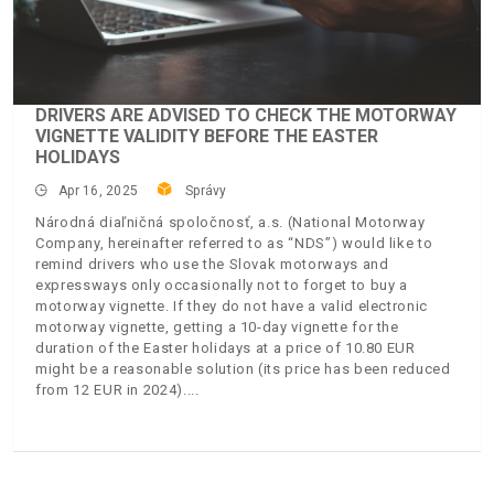
DRIVERS ARE ADVISED TO CHECK THE MOTORWAY
VIGNETTE VALIDITY BEFORE THE EASTER
HOLIDAYS
Apr 16, 2025
Správy
Národná diaľničná spoločnosť, a.s. (National Motorway
Company, hereinafter referred to as “NDS”) would like to
remind drivers who use the Slovak motorways and
expressways only occasionally not to forget to buy a
motorway vignette. If they do not have a valid electronic
motorway vignette, getting a 10-day vignette for the
duration of the Easter holidays at a price of 10.80 EUR
might be a reasonable solution (its price has been reduced
from 12 EUR in 2024).