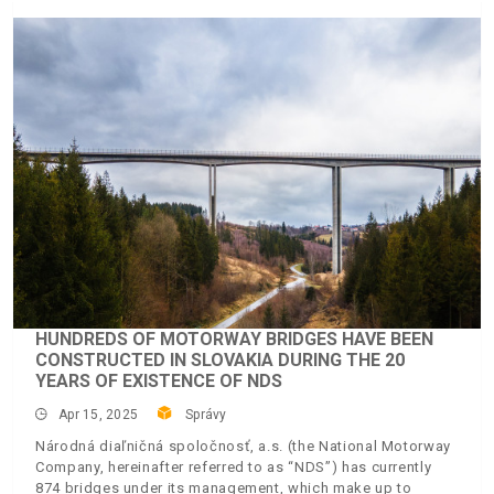
HUNDREDS OF MOTORWAY BRIDGES HAVE BEEN
CONSTRUCTED IN SLOVAKIA DURING THE 20
YEARS OF EXISTENCE OF NDS
Apr 15, 2025
Správy
Národná diaľničná spoločnosť, a.s. (the National Motorway
Company, hereinafter referred to as “NDS”) has currently
874 bridges under its management, which make up to