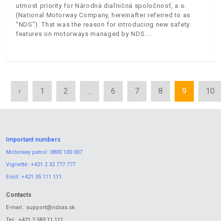
utmost priority for Národná diaľničná spoločnosť, a.s.
(National Motorway Company, hereinafter referred to as
“NDS”). That was the reason for introducing new safety
features on motorways managed by NDS.
‹
1
2
...
6
7
8
9
10
Important numbers
Motorway patrol:
0800 100 007
Vignette:
+421 2 32 777 777
E-toll:
+421 35 111 111
Contacts
E-mail.:
support@ndsas.sk
Tel.:
+421 2 583 11 111