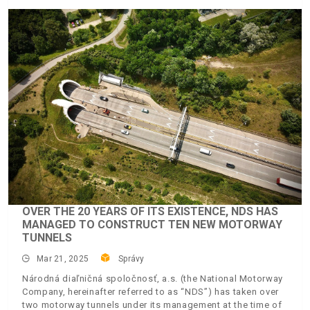
OVER THE 20 YEARS OF ITS EXISTENCE, NDS HAS
MANAGED TO CONSTRUCT TEN NEW MOTORWAY
TUNNELS
Mar 21, 2025
Správy
Národná diaľničná spoločnosť, a.s. (the National Motorway
Company, hereinafter referred to as “NDS”) has taken over
two motorway tunnels under its management at the time of