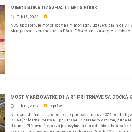
MIMORIADNA UZÁVERA TUNELA BÔRIK
Feb 15, 2024
NDS upozorňuje motoristov na mimoriadnu uzáveru diaľnice D1 v
Mengusovce vrátane tunela Bôrik. Dôvodom uzávery je servis tec
MOST V KRIŽOVATKE D1 A R1 PRI TRNAVE SA DOČKÁ
Feb 13, 2024
Správy
Národná diaľničná spoločnosť v priebehu marca 2024 odštartuje
D1 a rýchlostnej cesty R1 pri Trnave. O presnom dátume, bude 
dátumu. Plánovaná oprava je nevyhnutná pre ďalšie dlhodobé a 
vyžiadajú aj čiastočné obmedzenia dopravy. Aby NDS minimaliz