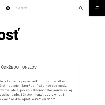
osť
U ÚDRŽBOU TUNELOV
enzity pred a počas veľkonočných sviatkov.
ích hodinách, ktorý patrí už dlhodobo medzi
rny rok, ale aj počas Veľkonočného pondelka. Aj
plnú jazdu. Sčítače intenzít dopravy totiž
o viac ako 40% oproti ostatným dňom.