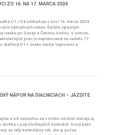
I ZO 16. NA 17. MARCA 2024
ovatke D1 / D4 odštartuje v noci 16. marca 2024.
vých náhradných vetiev. Ďalším výrazným
 Ivanku pri Dunaji s Čiernou Vodou. V sobotu,
demolačných prác je naplánované na nedeľu 17.
u diaľnice D1 v úseku medzi Vajnorami a
Ý NÁPOR NA DIAĽNICIACH – JAZDITE
ejšie a ich súčasťou sa v tomto období stávajú aj
štvrtka v popoludňajších hodinách, ktorý patrí
vy za celý kalendárny rok, ale aj počas