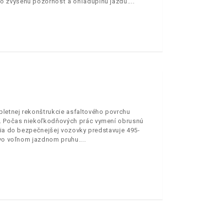
o zvýšenú pozornosť a ohľaduplnú jazdu.
letnej rekonštrukcie asfaltového povrchu
. Počas niekoľkodňových prác vymení obrusnú
cia do bezpečnejšej vozovky predstavuje 495-
y vo voľnom jazdnom pruhu.