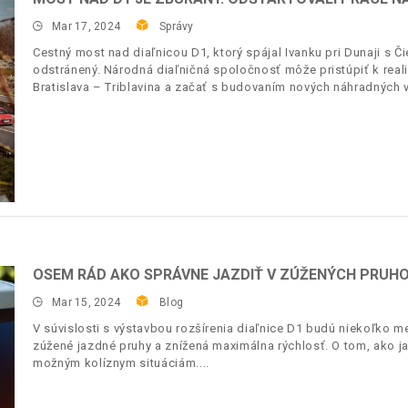
Mar 17, 2024
Správy
Cestný most nad diaľnicou D1, ktorý spájal Ivanku pri Dunaji s
odstránený. Národná diaľničná spoločnosť môže pristúpiť k realiz
Bratislava – Triblavina a začať s budovaním nových náhradných v
OSEM RÁD AKO SPRÁVNE JAZDIŤ V ZÚŽENÝCH PRUH
Mar 15, 2024
Blog
V súvislosti s výstavbou rozšírenia diaľnice D1 budú niekoľko 
zúžené jazdné pruhy a znížená maximálna rýchlosť. O tom, ako j
možným kolíznym situáciám.