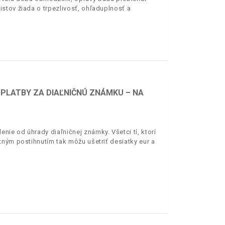
stov žiada o trpezlivosť, ohľaduplnosť a
 PLATBY ZA DIAĽNIČNÚ ZNÁMKU – NA
ie od úhrady diaľničnej známky. Všetci tí, ktorí
tným postihnutím tak môžu ušetriť desiatky eur a