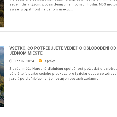
sedem dní v týždni, počas denných aj nočných hodín. NDS motori
zvýšenú opatrnosť na danom úseku.
VŠETKO, ČO POTREBUJETE VEDIEŤ O OSLOBODENÍ OD
JEDNOM MIESTE
Feb 02, 2024
Správy
Slováci môžu Národnú diaľničnú spoločnosť požiadať o osloboden
sú držitelia parkovacieho preukazu pre fyzickú osobu so zdravo
jazdiť po diaľniciach a rýchlostných cestách zadarmo.