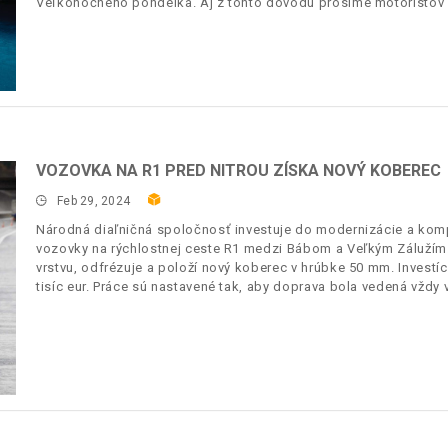
Veľkonočného pondelka. Aj z tohto dôvodu prosíme motoristov 
VOZOVKA NA R1 PRED NITROU ZÍSKA NOVÝ KOBEREC
Feb 29, 2024
Národná diaľničná spoločnosť investuje do modernizácie a komp
vozovky na rýchlostnej ceste R1 medzi Bábom a Veľkým Zálužím
vrstvu, odfrézuje a položí nový koberec v hrúbke 50 mm. Investí
tisíc eur. Práce sú nastavené tak, aby doprava bola vedená vžd