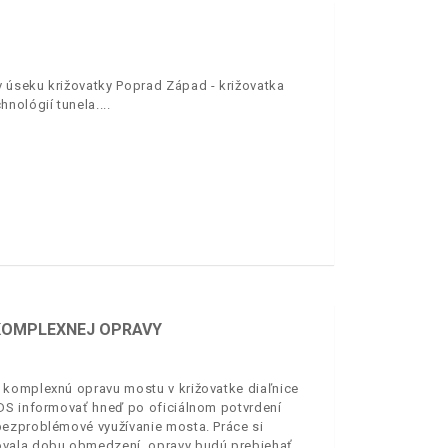
 úseku križovatky Poprad Západ - križovatka
hnológií tunela.
 KOMPLEXNEJ OPRAVY
 komplexnú opravu mostu v križovatke diaľnice
NDS informovať hneď po oficiálnom potvrdení
bezproblémové využívanie mosta. Práce si
ovala dobu obmedzení, opravy budú prebiehať