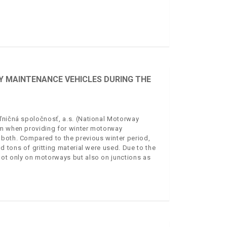
Y MAINTENANCE VEHICLES DURING THE
ľničná spoločnosť, a.s. (National Motorway
km when providing for winter motorway
 both. Compared to the previous winter period,
 tons of gritting material were used. Due to the
not only on motorways but also on junctions as