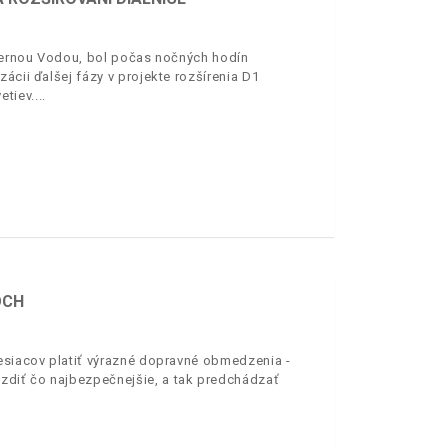
 Čiernou Vodou, bol počas nočných hodín
ácii ďalšej fázy v projekte rozšírenia D1
etiev.
OCH
mesiacov platiť výrazné dopravné obmedzenia -
azdiť čo najbezpečnejšie, a tak predchádzať