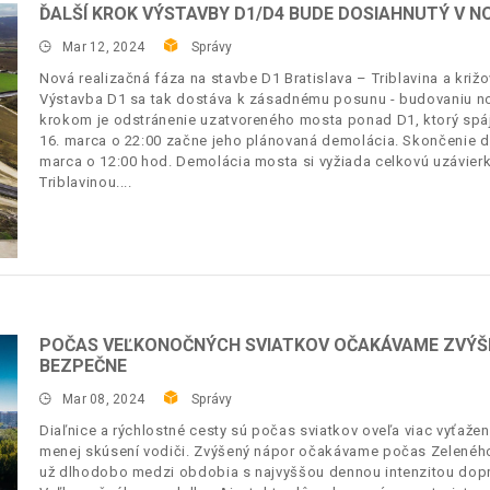
ĎALŠÍ KROK VÝSTAVBY D1/D4 BUDE DOSIAHNUTÝ V NOC
Mar 12, 2024
Správy
Nová realizačná fáza na stavbe D1 Bratislava – Triblavina a križ
Výstavba D1 sa tak dostáva k zásadnému posunu - budovaniu no
krokom je odstránenie uzatvoreného mosta ponad D1, ktorý spája
16. marca o 22:00 začne jeho plánovaná demolácia. Skončenie 
marca o 12:00 hod. Demolácia mosta si vyžiada celkovú uzávierk
Triblavinou.
POČAS VEĽKONOČNÝCH SVIATKOV OČAKÁVAME ZVÝŠEN
BEZPEČNE
Mar 08, 2024
Správy
Diaľnice a rýchlostné cesty sú počas sviatkov oveľa viac vyťažen
menej skúsení vodiči. Zvýšený nápor očakávame počas Zeleného 
už dlhodobo medzi obdobia s najvyššou dennou intenzitou dopra