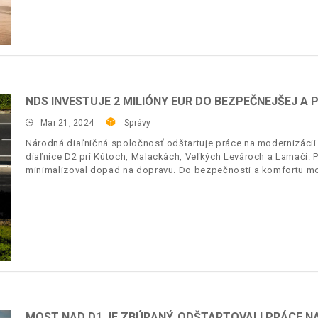
NDS INVESTUJE 2 MILIÓNY EUR DO BEZPEČNEJŠEJ A
Mar 21, 2024
Správy
Národná diaľničná spoločnosť odštartuje práce na modernizácii
diaľnice D2 pri Kútoch, Malackách, Veľkých Levároch a Lamači. P
minimalizoval dopad na dopravu. Do bezpečnosti a komfortu mot
MOST NAD D1 JE ZBÚRANÝ. ODŠTARTOVALI PRÁCE NA