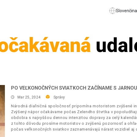
Slovenčina
očakávaná
udal
PO VEĽKONOČNÝCH SVIATKOCH ZAČÍNAME S JARNO
Mar 25, 2024
Správy
Národná diaľničná spoločnosť pripomína motoristom zvýšené int
Zvýšený nápor očakávame počas Zeleného štvrtka v popoludňajš
obdobia s najvyššou dennou intenzitou dopravy za celý kalendá
z tohto dôvodu prosíme motoristov o zvýšenú pozornosť a ohľadu
počas veľkonočných sviatkov zaznamenávajú nárast vozidiel aj 