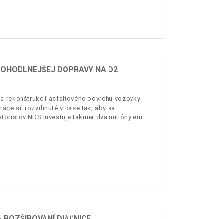
 POHODLNEJŠEJ DOPRAVY NA D2
 a rekonštrukcii asfaltového povrchu vozovky
ráce sú rozvrhnuté v čase tak, aby sa
oristov NDS investuje takmer dva milióny eur.
 ROZŠIROVANÍ DIAĽNICE