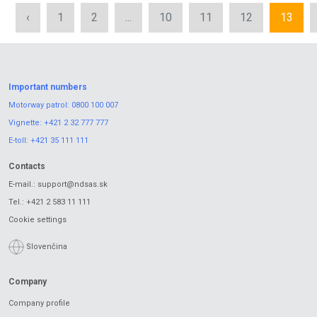
‹
1
2
...
10
11
12
13
Important numbers
Motorway patrol:
0800 100 007
Vignette:
+421 2 32 777 777
E-toll:
+421 35 111 111
Contacts
E-mail.:
support@ndsas.sk
Tel.:
+421 2 583 11 111
Cookie settings
Slovenčina
Company
Company profile