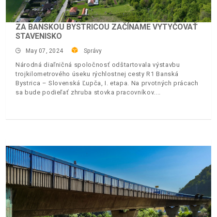
ZA BANSKOU BYSTRICOU ZAČÍNAME VYTYČOVAŤ
STAVENISKO
May 07, 2024
Správy
Národná diaľničná spoločnosť odštartovala výstavbu
trojkilometrového úseku rýchlostnej cesty R1 Banská
Bystrica – Slovenská Ľupča, I. etapa. Na prvotných prácach
sa bude podieľať zhruba stovka pracovníkov.