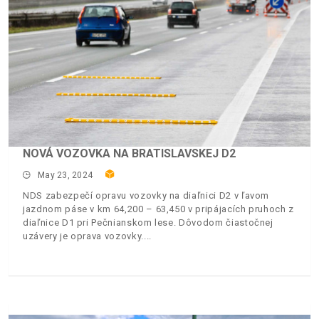
NOVÁ VOZOVKA NA BRATISLAVSKEJ D2
May 23, 2024
NDS zabezpečí opravu vozovky na diaľnici D2 v ľavom
jazdnom páse v km 64,200 – 63,450 v pripájacích pruhoch z
diaľnice D1 pri Pečnianskom lese. Dôvodom čiastočnej
uzávery je oprava vozovky.