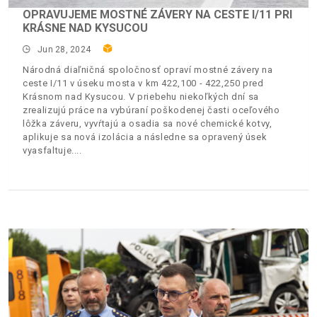
OPRAVUJEME MOSTNÉ ZÁVERY NA CESTE I/11 PRI
KRÁSNE NAD KYSUCOU
Jun 28, 2024
Národná diaľničná spoločnosť opraví mostné závery na
ceste I/11 v úseku mosta v km 422,100 - 422,250 pred
Krásnom nad Kysucou. V priebehu niekoľkých dní sa
zrealizujú práce na vybúraní poškodenej časti oceľového
lôžka záveru, vyvŕtajú a osadia sa nové chemické kotvy,
aplikuje sa nová izolácia a následne sa opravený úsek
vyasfaltuje.