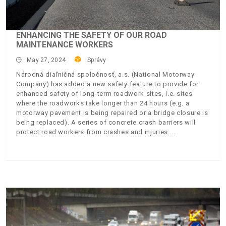
ENHANCING THE SAFETY OF OUR ROAD
MAINTENANCE WORKERS
May 27, 2024
Správy
Národná diaľničná spoločnosť, a.s. (National Motorway
Company) has added a new safety feature to provide for
enhanced safety of long-term roadwork sites, i.e. sites
where the roadworks take longer than 24 hours (e.g. a
motorway pavement is being repaired or a bridge closure is
being replaced). A series of concrete crash barriers will
protect road workers from crashes and injuries.