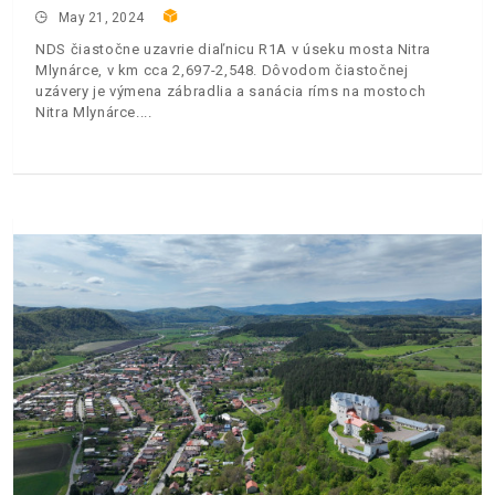
May 21, 2024
NDS čiastočne uzavrie diaľnicu R1A v úseku mosta Nitra
Mlynárce, v km cca 2,697-2,548. Dôvodom čiastočnej
uzávery je výmena zábradlia a sanácia ríms na mostoch
Nitra Mlynárce.