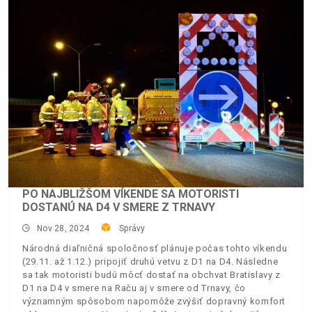
PO NAJBLIŽŠOM VÍKENDE SA MOTORISTI
DOSTANÚ NA D4 V SMERE Z TRNAVY
Nov 28, 2024
Správy
Národná diaľničná spoločnosť plánuje počas tohto víkendu
(29.11. až 1.12.) pripojiť druhú vetvu z D1 na D4. Následne
sa tak motoristi budú môcť dostať na obchvat Bratislavy z
D1 na D4 v smere na Raču aj v smere od Trnavy, čo
významným spôsobom napomôže zvýšiť dopravný komfort