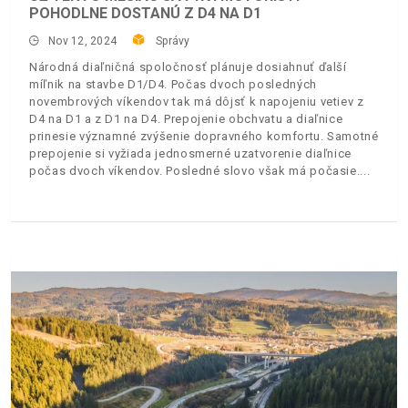
POHODLNE DOSTANÚ Z D4 NA D1
Nov 12, 2024
Správy
Národná diaľničná spoločnosť plánuje dosiahnuť ďalší
míľnik na stavbe D1/D4. Počas dvoch posledných
novembrových víkendov tak má dôjsť k napojeniu vetiev z
D4 na D1 a z D1 na D4. Prepojenie obchvatu a diaľnice
prinesie významné zvýšenie dopravného komfortu. Samotné
prepojenie si vyžiada jednosmerné uzatvorenie diaľnice
počas dvoch víkendov. Posledné slovo však má počasie.