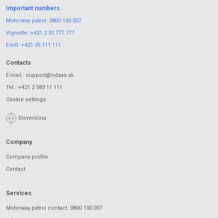
Important numbers
Motorway patrol:
0800 100 007
Vignette:
+421 2 32 777 777
E-toll:
+421 35 111 111
Contacts
E-mail.:
support@ndsas.sk
Tel.:
+421 2 583 11 111
Cookie settings
Slovenčina
Company
Company profile
Contact
Services
Motorway patrol contact: 0800 100 007