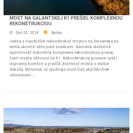
MOST NA GALANTSKEJ R1 PREŠIEL KOMPLEXNOU
REKONŠTRUKCIOU
Dec 02, 2024
Správy
Jedna z najväčších rekonštrukcií mostov na Slovensku sa
stihla ukončiť ešte pred sviatkami. Národná diaľničná
spoločnosť dokončila komplexnú rekonštrukciu pravej
časti mosta Váhovce na R1. Rekonštrukcia prinesie vyšší
dopravný komfort a predĺži životnosť mosta o ďalšie
dekády. Motoristi už využívajú most bez akýchkoľvek
obmedzení.