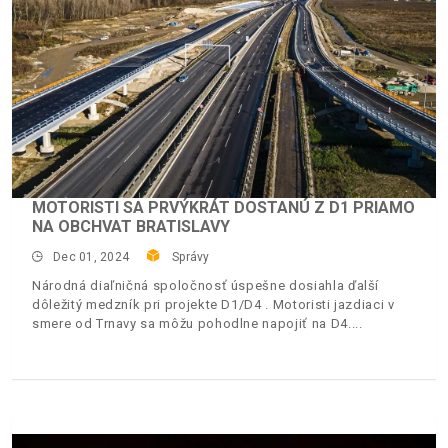
MOTORISTI SA PRVÝKRÁT DOSTANÚ Z D1 PRIAMO
NA OBCHVAT BRATISLAVY
Dec 01, 2024
Správy
Národná diaľničná spoločnosť úspešne dosiahla ďalší
dôležitý medzník pri projekte D1/D4 . Motoristi jazdiaci v
smere od Trnavy sa môžu pohodlne napojiť na D4.