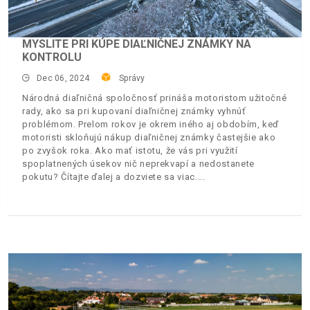
MYSLITE PRI KÚPE DIAĽNIČNEJ ZNÁMKY NA
KONTROLU
Dec 06, 2024
Správy
Národná diaľničná spoločnosť prináša motoristom užitočné
rady, ako sa pri kupovaní diaľničnej známky vyhnúť
problémom. Prelom rokov je okrem iného aj obdobím, keď
motoristi skloňujú nákup diaľničnej známky častejšie ako
po zvyšok roka. Ako mať istotu, že vás pri využití
spoplatnených úsekov nič neprekvapí a nedostanete
pokutu? Čítajte ďalej a dozviete sa viac.