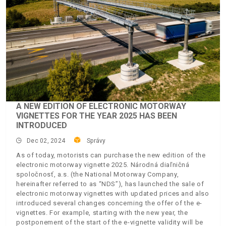
A NEW EDITION OF ELECTRONIC MOTORWAY
VIGNETTES FOR THE YEAR 2025 HAS BEEN
INTRODUCED
Dec 02, 2024
Správy
As of today, motorists can purchase the new edition of the
electronic motorway vignette 2025. Národná diaľničná
spoločnosť, a.s. (the National Motorway Company,
hereinafter referred to as “NDS”), has launched the sale of
electronic motorway vignettes with updated prices and also
introduced several changes concerning the offer of the e-
vignettes. For example, starting with the new year, the
postponement of the start of the e-vignette validity will be