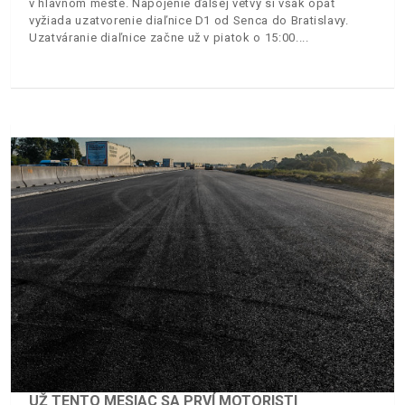
v hlavnom meste. Napojenie ďalšej vetvy si však opäť
vyžiada uzatvorenie diaľnice D1 od Senca do Bratislavy.
Uzatváranie diaľnice začne už v piatok o 15:00.
UŽ TENTO MESIAC SA PRVÍ MOTORISTI