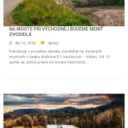
NA MOSTE PRI VÝCHODNEJ BUDEME MENIŤ
ZVODIDLÁ
Apr 10, 2026
Správy
Pokračuje v projekte výmeny zvodidiel na viacerých
mostoch v úseku diaľnice D1 Ivachnová – Važec. Od 13.
apríla sa začnú práce na moste Východná.