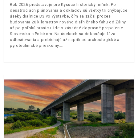
Rok 2026 predstavuje pre Kysuce historický míľnik. Po
desaťročiach plánovania a odkladov sú všetky tri chýbajúce
úseky diaľnice D3 vo výstavbe, čím sa začal proces
budovania 26 kilometrov nového diaľničného ťahu od Žiliny
až po poľskú hranicu. Ide o zásadné dopravné prepojenie
Slovenska s Poľskom. Na úsekoch sa dokončuje fáza
odlesňovania a prebiehajú už napríklad archeologické a
pyrotechnické prieskumy.