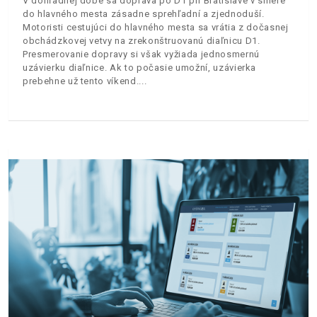
V dohľadnej dobe sa doprava po D1 pri Bratislave v smere
do hlavného mesta zásadne sprehľadní a zjednoduší.
Motoristi cestujúci do hlavného mesta sa vrátia z dočasnej
obchádzkovej vetvy na zrekonštruovanú diaľnicu D1.
Presmerovanie dopravy si však vyžiada jednosmernú
uzávierku diaľnice. Ak to počasie umožní, uzávierka
prebehne už tento víkend.