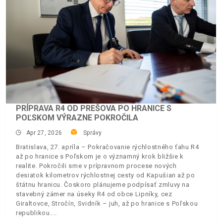
PRÍPRAVA R4 OD PREŠOVA PO HRANICE S
POĽSKOM VÝRAZNE POKROČILA
Apr 27, 2026
Správy
Bratislava, 27. apríla – Pokračovanie rýchlostného ťahu R4
až po hranice s Poľskom je o významný krok bližšie k
realite. Pokročili sme v prípravnom procese nových
desiatok kilometrov rýchlostnej cesty od Kapušian až po
štátnu hranicu. Čoskoro plánujeme podpísať zmluvy na
stavebný zámer na úseky R4 od obce Lipníky, cez
Giraltovce, Stročín, Svidník – juh, až po hranice s Poľskou
republikou.