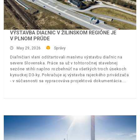
VÝSTAVBA DIAĽNIC V ŽILINSKOM REGIÓNE JE
V PLNOM PRÚDE
May 29, 2026
Správy
Diaľničiari vlani odštartovali masívnu výstavbu diaľnic na
severe Slovenska. Práce sa už v tohtoročnej stavebnej
sezóne stihli naplno rozbehnúť na všetkých troch úsekoch
kysuckej D3-ky. Pokračuje aj výstavba rajeckého privádzača
- v súčasnosti sa vypracováva projektová dokumentácia.