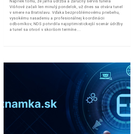
Napriek tomu, že jarná údržba a záručný servis tunela
Višňové začali len minulý pondelok, už dnes sa otvára tunel
v smere na Bratislavu. Vďaka bezproblémovému priebehu,
vysokému nasadeniu a profesionálnej koordinácii
odborníkov, NDS potvrdila najoptimistickejší scenár údržby
a tunel sa otvorí v skoršom termíne.