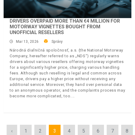
DRIVERS OVERPAID MORE THAN €4 MILLION FOR
MOTORWAY VIGNETTES BOUGHT FROM
UNOFFICIAL RESELLERS
Mar 13, 2026
Správy
Národná diaľničná spoločnosť, a.s. (the National Motorway
Company, hereafter referred to as „NDS“) regularly warns
drivers about various resellers offering motorway vignettes
for a significantly higher price, charging various handling
fees. Although such reselling is legal and common across
Europe, drivers pay a higher price without receiving any
additional service. Moreover, they hand over personal data
to an anonymous operator, and the complaints process may
become more complicated, too.
‹
1
2
3
4
5
6
7
8