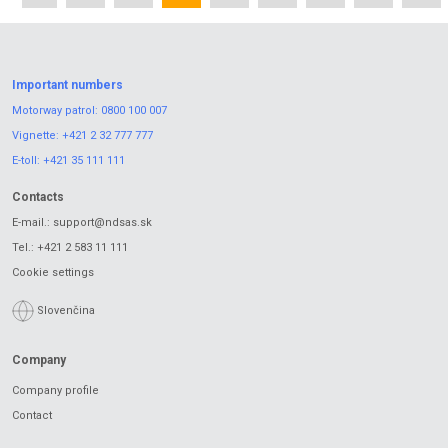
Important numbers
Motorway patrol:
0800 100 007
Vignette:
+421 2 32 777 777
E-toll:
+421 35 111 111
Contacts
E-mail.:
support@ndsas.sk
Tel.:
+421 2 583 11 111
Cookie settings
Slovenčina
Company
Company profile
Contact