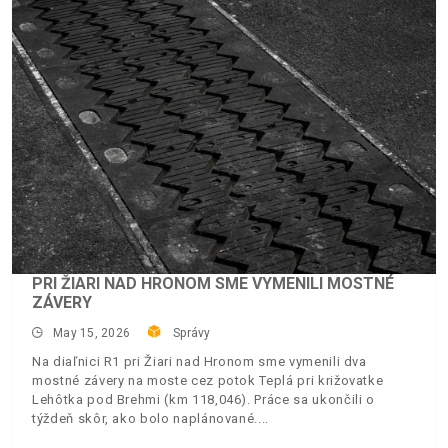
PRI ŽIARI NAD HRONOM SME VYMENILI MOSTNÉ
ZÁVERY
May 15, 2026
Správy
Na diaľnici R1 pri Žiari nad Hronom sme vymenili dva
mostné závery na moste cez potok Teplá pri križovatke
Lehôtka pod Brehmi (km 118,046). Práce sa ukončili o
týždeň skôr, ako bolo naplánované.