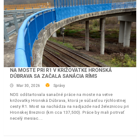
NA MOSTE PRI R1 V KRIŽOVATKE HRONSKÁ
DÚBRAVA SA ZAČALA SANÁCIA RÍMS
Mar 30, 2026
Správy
NDS odštartovala sanačné práce na moste na vetve
križovatky Hronská Dúbrava, ktorá je súčasťou rýchlostnej
cesty R1. Most sa nachádza na nadjazde nad železnicou pri
Hronskej Breznici (km cca 137,500). Práce by mali potrvať
necelý mesiac.