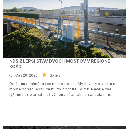
NDS ZLEPŠÍ STAV DVOCH MOSTOV V REGIÓNE
KOŠÍC
May 28, 2026
Správy
Od 1. júna začnú práce na moste cez Myslavský potok a na
moste ponad lesnú cestu za obcou Budimír. Necelé dva
týždne bude prebiehať výmena zábradlia a sanácia ríms.