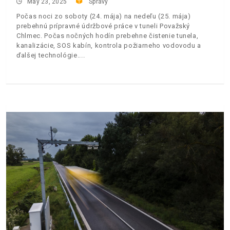
May 23, 2025
Správy
Počas noci zo soboty (24. mája) na nedeľu (25. mája)
prebehnú prípravné údržbové práce v tuneli Považský
Chlmec. Počas nočných hodín prebehne čistenie tunela,
kanalizácie, SOS kabín, kontrola požiarneho vodovodu a
ďalšej technológie.