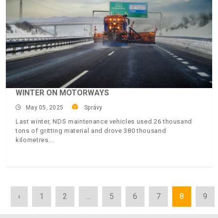
WINTER ON MOTORWAYS
May 05, 2025
Správy
Last winter, NDS maintenance vehicles used 26 thousand
tons of gritting material and drove 380 thousand
kilometres
‹
1
2
...
5
6
7
8
9