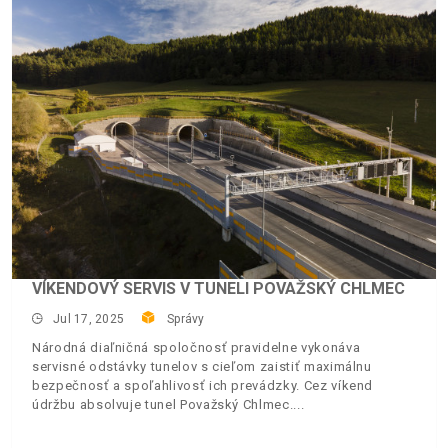
VÍKENDOVÝ SERVIS V TUNELI POVAŽSKÝ CHLMEC
Jul 17, 2025
Správy
Národná diaľničná spoločnosť pravidelne vykonáva
servisné odstávky tunelov s cieľom zaistiť maximálnu
bezpečnosť a spoľahlivosť ich prevádzky. Cez víkend
údržbu absolvuje tunel Považský Chlmec.