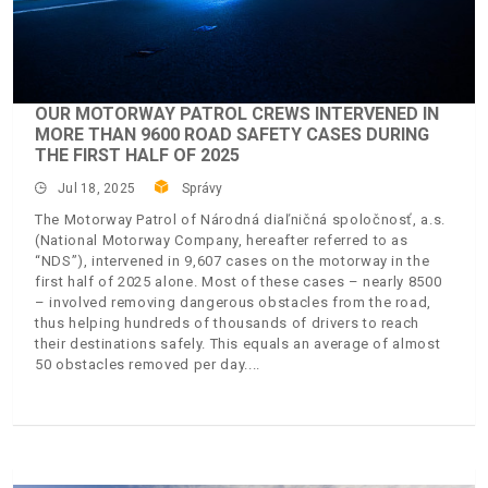
OUR MOTORWAY PATROL CREWS INTERVENED IN
MORE THAN 9600 ROAD SAFETY CASES DURING
THE FIRST HALF OF 2025
Jul 18, 2025
Správy
The Motorway Patrol of Národná diaľničná spoločnosť, a.s.
(National Motorway Company, hereafter referred to as
“NDS”), intervened in 9,607 cases on the motorway in the
first half of 2025 alone. Most of these cases – nearly 8500
– involved removing dangerous obstacles from the road,
thus helping hundreds of thousands of drivers to reach
their destinations safely. This equals an average of almost
50 obstacles removed per day.