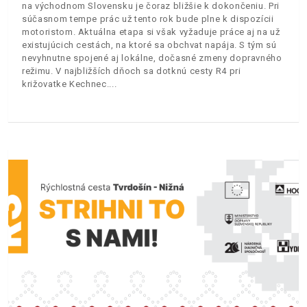
na východnom Slovensku je čoraz bližšie k dokončeniu. Pri
súčasnom tempe prác už tento rok bude plne k dispozícii
motoristom. Aktuálna etapa si však vyžaduje práce aj na už
existujúcich cestách, na ktoré sa obchvat napája. S tým sú
nevyhnutne spojené aj lokálne, dočasné zmeny dopravného
režimu. V najbližších dňoch sa dotknú cesty R4 pri
križovatke Kechnec.