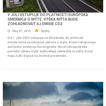
V JÚLI VSTUPUJE DO PLATNOSTI EURÓPSKA
SMERNICA O MÝTE. VÝŠKA MÝTA BUDE
ZOHĽADŇOVAŤ AJ EMISIE CO2
May 07, 2025
Správy
Od 1. júla 2025 vstupuje na Slovensku do platnosti
minuloročná novelizácia zákona o mýte, ktorá transponuje
európsku smernicu Eurovignette. Nové celoeurópske
pravidlá výberu mýta zvýhodňujú nákladné vozidlá, ktoré
majú nižší dopad na životné prostredie.