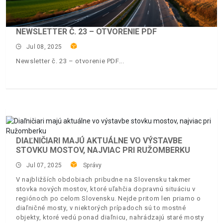
NEWSLETTER Č. 23 – OTVORENIE PDF
Jul 08, 2025
Newsletter č. 23 – otvorenie PDF
DIAĽNIČIARI MAJÚ AKTUÁLNE VO VÝSTAVBE
STOVKU MOSTOV, NAJVIAC PRI RUŽOMBERKU
Jul 07, 2025
Správy
V najbližších obdobiach pribudne na Slovensku takmer
stovka nových mostov, ktoré uľahčia dopravnú situáciu v
regiónoch po celom Slovensku. Nejde pritom len priamo o
diaľničné mosty, v niektorých prípadoch sú to mostné
objekty, ktoré vedú ponad diaľnicu, nahrádzajú staré mosty