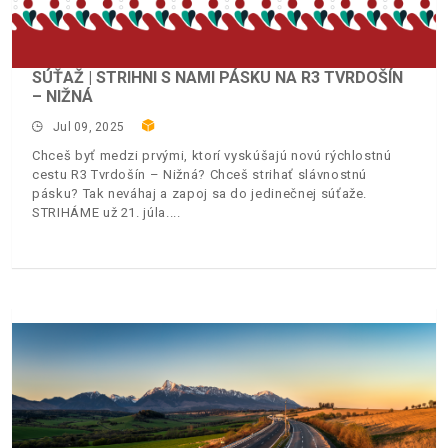
SÚŤAŽ | STRIHNI S NAMI PÁSKU NA R3 TVRDOŠÍN
– NIŽNÁ
Jul 09, 2025
Chceš byť medzi prvými, ktorí vyskúšajú novú rýchlostnú
cestu R3 Tvrdošín – Nižná? Chceš strihať slávnostnú
pásku? Tak neváhaj a zapoj sa do jedinečnej súťaže.
STRIHÁME už 21. júla.