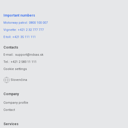
Important numbers
Motorway patrol:
0800 100 007
Vignette:
+421 2 32 777 777
E-toll:
+421 35 111 111
Contacts
E-mail.:
support@ndsas.sk
Tel.:
+421 2 583 11 111
Cookie settings
Slovenčina
Company
Company profile
Contact
Services