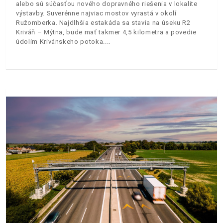
alebo sú súčasťou nového dopravného riešenia v lokalite
výstavby. Suverénne najviac mostov vyrastá v okolí
Ružomberka. Najdlhšia estakáda sa stavia na úseku R2
Kriváň – Mýtna, bude mať takmer 4,5 kilometra a povedie
údolím Krivánskeho potoka.