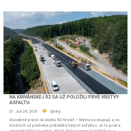
NA KRIVÁNSKEJ R2 SA UŽ POLOŽILI PRVÉ VRSTVY
ASFALTU
Jun 24, 2025
Správy
Stavebné práce na úseku R2 Kriváň – Mýtna postupujú a na
mostoch už prebieha pokládka liatych asfaltov. Je to prvá a
zároveň kľúčová vrstva, ktorá chráni nosnú konštrukciu a