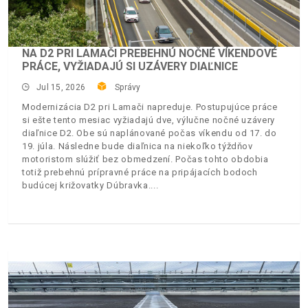
NA D2 PRI LAMAČI PREBEHNÚ NOČNÉ VÍKENDOVÉ
PRÁCE, VYŽIADAJÚ SI UZÁVERY DIAĽNICE
Jul 15, 2026
Správy
Modernizácia D2 pri Lamači napreduje. Postupujúce práce
si ešte tento mesiac vyžiadajú dve, výlučne nočné uzávery
diaľnice D2. Obe sú naplánované počas víkendu od 17. do
19. júla. Následne bude diaľnica na niekoľko týždňov
motoristom slúžiť bez obmedzení. Počas tohto obdobia
totiž prebehnú prípravné práce na pripájacích bodoch
budúcej križovatky Dúbravka.