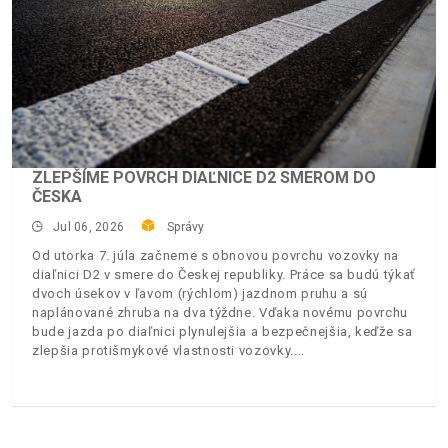
ZLEPŠÍME POVRCH DIAĽNICE D2 SMEROM DO
ČESKA
Jul 06, 2026
Správy
Od utorka 7. júla začneme s obnovou povrchu vozovky na
diaľnici D2 v smere do Českej republiky. Práce sa budú týkať
dvoch úsekov v ľavom (rýchlom) jazdnom pruhu a sú
naplánované zhruba na dva týždne. Vďaka novému povrchu
bude jazda po diaľnici plynulejšia a bezpečnejšia, keďže sa
zlepšia protišmykové vlastnosti vozovky.