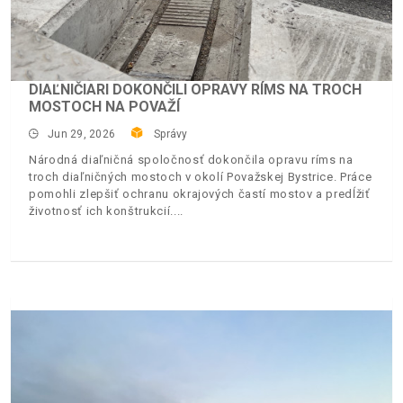
DIAĽNIČIARI DOKONČILI OPRAVY RÍMS NA TROCH
MOSTOCH NA POVAŽÍ
Jun 29, 2026
Správy
Národná diaľničná spoločnosť dokončila opravu ríms na
troch diaľničných mostoch v okolí Považskej Bystrice. Práce
pomohli zlepšiť ochranu okrajových častí mostov a predĺžiť
životnosť ich konštrukcií.