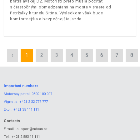
bratislavskej D2. Motoristi preto musia počítať
s čiastočnými obmedzeniami na moste v smere od
Petržalky k tunelu Sitina. Výsledkom však bude
komfortnejšia a bezpečnejšia jazda.
‹
1
2
3
4
5
6
7
8
Important numbers
Motorway patrol:
0800 100 007
Vignette:
+421 2 32 777 777
E-toll:
+421 35 111 111
Contacts
E-mail.:
support@ndsas.sk
Tel.:
+421 2 583 11 111