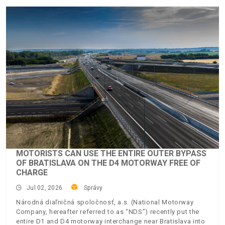
MOTORISTS CAN USE THE ENTIRE OUTER BYPASS
OF BRATISLAVA ON THE D4 MOTORWAY FREE OF
CHARGE
Jul 02, 2026
Správy
Národná diaľničná spoločnosť, a.s. (National Motorway
Company, hereafter referred to as “NDS”) recently put the
entire D1 and D4 motorway interchange near Bratislava into