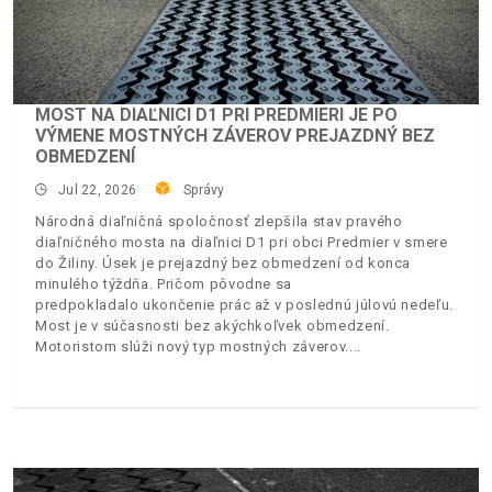
MOST NA DIAĽNICI D1 PRI PREDMIERI JE PO
VÝMENE MOSTNÝCH ZÁVEROV PREJAZDNÝ BEZ
OBMEDZENÍ
Jul 22, 2026
Správy
Národná diaľničná spoločnosť zlepšila stav pravého
diaľničného mosta na diaľnici D1 pri obci Predmier v smere
do Žiliny. Úsek je prejazdný bez obmedzení od konca
minulého týždňa. Pričom pôvodne sa
predpokladalo ukončenie prác až v poslednú júlovú nedeľu.
Most je v súčasnosti bez akýchkoľvek obmedzení.
Motoristom slúži nový typ mostných záverov.