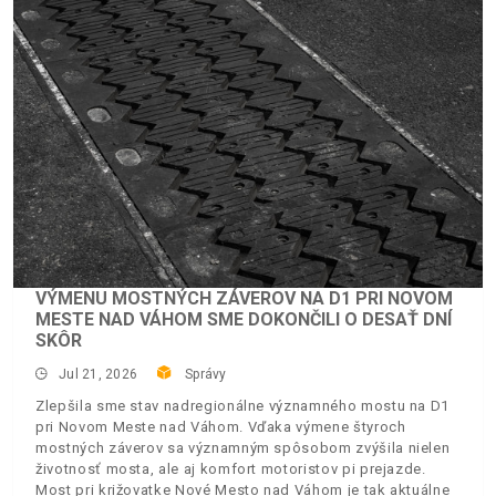
VÝMENU MOSTNÝCH ZÁVEROV NA D1 PRI NOVOM
MESTE NAD VÁHOM SME DOKONČILI O DESAŤ DNÍ
SKÔR
Jul 21, 2026
Správy
Zlepšila sme stav nadregionálne významného mostu na D1
pri Novom Meste nad Váhom. Vďaka výmene štyroch
mostných záverov sa významným spôsobom zvýšila nielen
životnosť mosta, ale aj komfort motoristov pi prejazde.
Most pri križovatke Nové Mesto nad Váhom je tak aktuálne