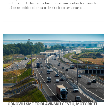
motoristom k dispozícii bez obmedzení v oboch smeroch.
Práce sa stihli dokonca skôr ako bolo avizované.
OBNOVILI SME TRIBLAVINSKÚ CESTU, MOTORISTI