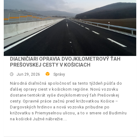
DIAĽNIČIARI OPRAVIA DVOJKILOMETROVÝ ŤAH
PREŠOVSKEJ CESTY V KOŠICIACH
Jun 29, 2026
Správy
Národná diaľničná spoločnosť sa tento týždeň púšťa do
ďalšej opravy ciest v košickom regióne. Novú vozovku
dostane tentokrát vyše dvojkilometrový ťah Prešovskej
cesty. Opravné práce začnú pred križovatkou Košice –
Dargovských hrdinov a nová vozovka pribudne po
križovatku s Priemyselnou ulicou, a to v smere od Budimíru
na košické Južné nábrežie.