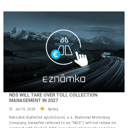
NDS WILL TAKE OVER TOLL COLLECTION
MANAGEMENT IN 2027
Jul 10, 2026
Správy
Národná diaľničná spoločnosť, a.s. (National Motorway
Company, hereafter referred to as “NDS”) will not renew its