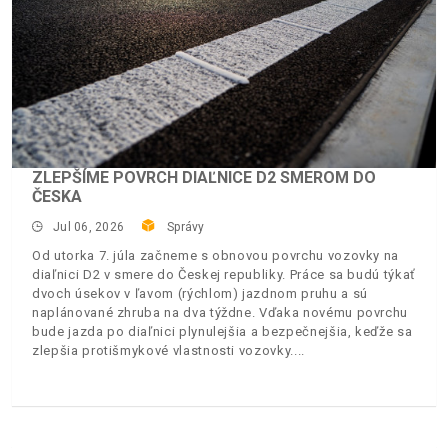
ZLEPŠÍME POVRCH DIAĽNICE D2 SMEROM DO
ČESKA
Jul 06, 2026
Správy
Od utorka 7. júla začneme s obnovou povrchu vozovky na
diaľnici D2 v smere do Českej republiky. Práce sa budú týkať
dvoch úsekov v ľavom (rýchlom) jazdnom pruhu a sú
naplánované zhruba na dva týždne. Vďaka novému povrchu
bude jazda po diaľnici plynulejšia a bezpečnejšia, keďže sa
zlepšia protišmykové vlastnosti vozovky.