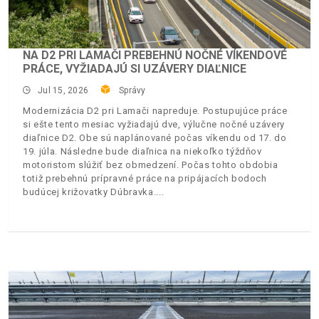
NA D2 PRI LAMAČI PREBEHNÚ NOČNÉ VÍKENDOVÉ
PRÁCE, VYŽIADAJÚ SI UZÁVERY DIAĽNICE
Jul 15, 2026
Správy
Modernizácia D2 pri Lamači napreduje. Postupujúce práce
si ešte tento mesiac vyžiadajú dve, výlučne nočné uzávery
diaľnice D2. Obe sú naplánované počas víkendu od 17. do
19. júla. Následne bude diaľnica na niekoľko týždňov
motoristom slúžiť bez obmedzení. Počas tohto obdobia
totiž prebehnú prípravné práce na pripájacích bodoch
budúcej križovatky Dúbravka.