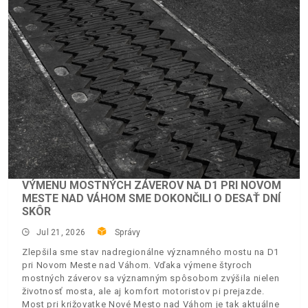
VÝMENU MOSTNÝCH ZÁVEROV NA D1 PRI NOVOM
MESTE NAD VÁHOM SME DOKONČILI O DESAŤ DNÍ
SKÔR
Jul 21, 2026
Správy
Zlepšila sme stav nadregionálne významného mostu na D1
pri Novom Meste nad Váhom. Vďaka výmene štyroch
mostných záverov sa významným spôsobom zvýšila nielen
životnosť mosta, ale aj komfort motoristov pi prejazde.
Most pri križovatke Nové Mesto nad Váhom je tak aktuálne