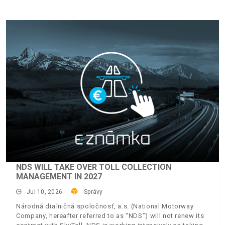
NDS WILL TAKE OVER TOLL COLLECTION
MANAGEMENT IN 2027
Jul 10, 2026
Správy
Národná diaľničná spoločnosť, a.s. (National Motorway
Company, hereafter referred to as “NDS”) will not renew its