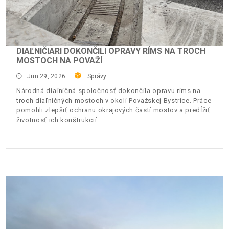
DIAĽNIČIARI DOKONČILI OPRAVY RÍMS NA TROCH
MOSTOCH NA POVAŽÍ
Jun 29, 2026
Správy
Národná diaľničná spoločnosť dokončila opravu ríms na
troch diaľničných mostoch v okolí Považskej Bystrice. Práce
pomohli zlepšiť ochranu okrajových častí mostov a predĺžiť
životnosť ich konštrukcií.