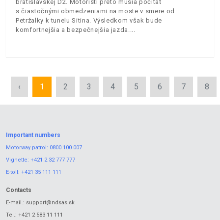
bratislavskej D2. Motoristi preto musia počítať
s čiastočnými obmedzeniami na moste v smere od
Petržalky k tunelu Sitina. Výsledkom však bude
komfortnejšia a bezpečnejšia jazda.
‹
1
2
3
4
5
6
7
8
Important numbers
Motorway patrol:
0800 100 007
Vignette:
+421 2 32 777 777
E-toll:
+421 35 111 111
Contacts
E-mail.:
support@ndsas.sk
Tel.:
+421 2 583 11 111