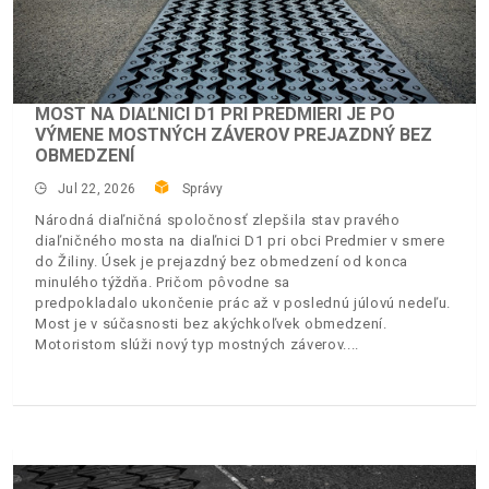
MOST NA DIAĽNICI D1 PRI PREDMIERI JE PO
VÝMENE MOSTNÝCH ZÁVEROV PREJAZDNÝ BEZ
OBMEDZENÍ
Jul 22, 2026
Správy
Národná diaľničná spoločnosť zlepšila stav pravého
diaľničného mosta na diaľnici D1 pri obci Predmier v smere
do Žiliny. Úsek je prejazdný bez obmedzení od konca
minulého týždňa. Pričom pôvodne sa
predpokladalo ukončenie prác až v poslednú júlovú nedeľu.
Most je v súčasnosti bez akýchkoľvek obmedzení.
Motoristom slúži nový typ mostných záverov.