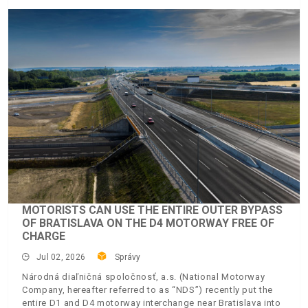
MOTORISTS CAN USE THE ENTIRE OUTER BYPASS
OF BRATISLAVA ON THE D4 MOTORWAY FREE OF
CHARGE
Jul 02, 2026
Správy
Národná diaľničná spoločnosť, a.s. (National Motorway
Company, hereafter referred to as “NDS”) recently put the
entire D1 and D4 motorway interchange near Bratislava into