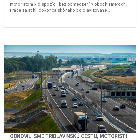
motoristom k dispozícii bez obmedzení v oboch smeroch.
Práce sa stihli dokonca skôr ako bolo avizované.
OBNOVILI SME TRIBLAVINSKÚ CESTU, MOTORISTI