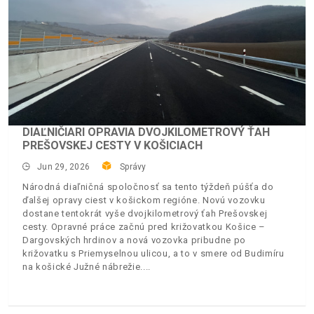
DIAĽNIČIARI OPRAVIA DVOJKILOMETROVÝ ŤAH
PREŠOVSKEJ CESTY V KOŠICIACH
Jun 29, 2026
Správy
Národná diaľničná spoločnosť sa tento týždeň púšťa do
ďalšej opravy ciest v košickom regióne. Novú vozovku
dostane tentokrát vyše dvojkilometrový ťah Prešovskej
cesty. Opravné práce začnú pred križovatkou Košice –
Dargovských hrdinov a nová vozovka pribudne po
križovatku s Priemyselnou ulicou, a to v smere od Budimíru
na košické Južné nábrežie.