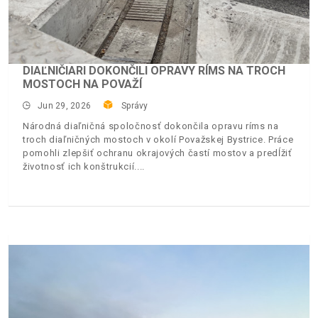
DIAĽNIČIARI DOKONČILI OPRAVY RÍMS NA TROCH
MOSTOCH NA POVAŽÍ
Jun 29, 2026
Správy
Národná diaľničná spoločnosť dokončila opravu ríms na
troch diaľničných mostoch v okolí Považskej Bystrice. Práce
pomohli zlepšiť ochranu okrajových častí mostov a predĺžiť
životnosť ich konštrukcií.