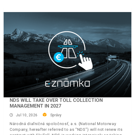
NDS WILL TAKE OVER TOLL COLLECTION
MANAGEMENT IN 2027
Jul 10, 2026
Správy
Národná diaľničná spoločnosť, a.s. (National Motorway
Company, hereafter referred to as “NDS”) will not renew its