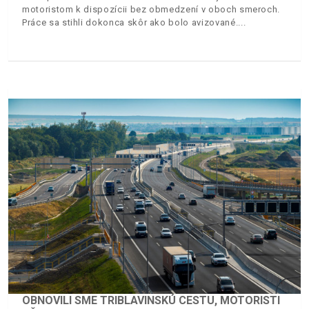
motoristom k dispozícii bez obmedzení v oboch smeroch.
Práce sa stihli dokonca skôr ako bolo avizované.
OBNOVILI SME TRIBLAVINSKÚ CESTU, MOTORISTI