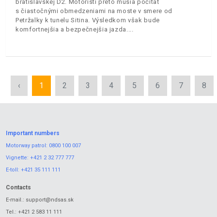
bratislavskej D2. Motoristi preto musia počítať
s čiastočnými obmedzeniami na moste v smere od
Petržalky k tunelu Sitina. Výsledkom však bude
komfortnejšia a bezpečnejšia jazda.
‹
1
2
3
4
5
6
7
8
Important numbers
Motorway patrol:
0800 100 007
Vignette:
+421 2 32 777 777
E-toll:
+421 35 111 111
Contacts
E-mail.:
support@ndsas.sk
Tel.:
+421 2 583 11 111