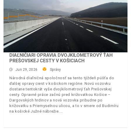
DIAĽNIČIARI OPRAVIA DVOJKILOMETROVÝ ŤAH
PREŠOVSKEJ CESTY V KOŠICIACH
Jun 29, 2026
Správy
Národná diaľničná spoločnosť sa tento týždeň púšťa do
ďalšej opravy ciest v košickom regióne. Novú vozovku
dostane tentokrát vyše dvojkilometrový ťah Prešovskej
cesty. Opravné práce začnú pred križovatkou Košice –
Dargovských hrdinov a nová vozovka pribudne po
križovatku s Priemyselnou ulicou, a to v smere od Budimíru
na košické Južné nábrežie.