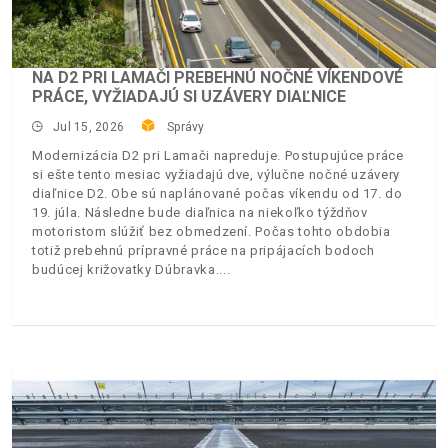
NA D2 PRI LAMAČI PREBEHNÚ NOČNÉ VÍKENDOVÉ
PRÁCE, VYŽIADAJÚ SI UZÁVERY DIAĽNICE
Jul 15, 2026
Správy
Modernizácia D2 pri Lamači napreduje. Postupujúce práce
si ešte tento mesiac vyžiadajú dve, výlučne nočné uzávery
diaľnice D2. Obe sú naplánované počas víkendu od 17. do
19. júla. Následne bude diaľnica na niekoľko týždňov
motoristom slúžiť bez obmedzení. Počas tohto obdobia
totiž prebehnú prípravné práce na pripájacích bodoch
budúcej križovatky Dúbravka.