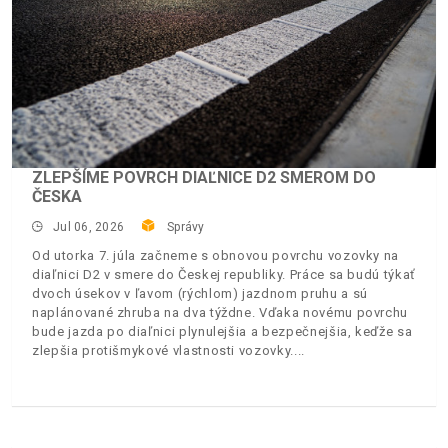
ZLEPŠÍME POVRCH DIAĽNICE D2 SMEROM DO
ČESKA
Jul 06, 2026
Správy
Od utorka 7. júla začneme s obnovou povrchu vozovky na
diaľnici D2 v smere do Českej republiky. Práce sa budú týkať
dvoch úsekov v ľavom (rýchlom) jazdnom pruhu a sú
naplánované zhruba na dva týždne. Vďaka novému povrchu
bude jazda po diaľnici plynulejšia a bezpečnejšia, keďže sa
zlepšia protišmykové vlastnosti vozovky.