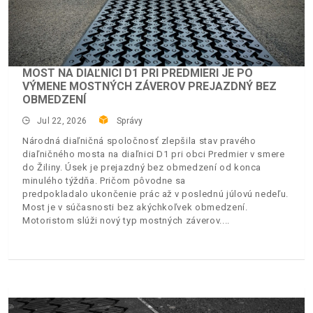
MOST NA DIAĽNICI D1 PRI PREDMIERI JE PO
VÝMENE MOSTNÝCH ZÁVEROV PREJAZDNÝ BEZ
OBMEDZENÍ
Jul 22, 2026
Správy
Národná diaľničná spoločnosť zlepšila stav pravého
diaľničného mosta na diaľnici D1 pri obci Predmier v smere
do Žiliny. Úsek je prejazdný bez obmedzení od konca
minulého týždňa. Pričom pôvodne sa
predpokladalo ukončenie prác až v poslednú júlovú nedeľu.
Most je v súčasnosti bez akýchkoľvek obmedzení.
Motoristom slúži nový typ mostných záverov.