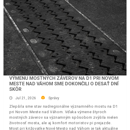
VÝMENU MOSTNÝCH ZÁVEROV NA D1 PRI NOVOM
MESTE NAD VÁHOM SME DOKONČILI O DESAŤ DNÍ
SKÔR
Jul 21, 2026
Správy
Zlepšila sme stav nadregionálne významného mostu na D1
pri Novom Meste nad Váhom. Vďaka výmene štyroch
mostných záverov sa významným spôsobom zvýšila nielen
životnosť mosta, ale aj komfort motoristov pi prejazde.
Most pri križovatke Nové Mesto nad Váhom je tak aktuálne