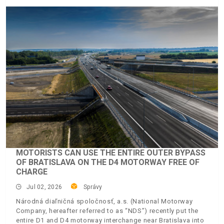
MOTORISTS CAN USE THE ENTIRE OUTER BYPASS
OF BRATISLAVA ON THE D4 MOTORWAY FREE OF
CHARGE
Jul 02, 2026
Správy
Národná diaľničná spoločnosť, a.s. (National Motorway
Company, hereafter referred to as “NDS”) recently put the
entire D1 and D4 motorway interchange near Bratislava into