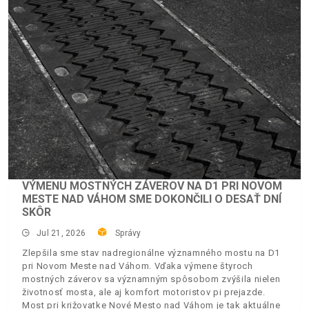
VÝMENU MOSTNÝCH ZÁVEROV NA D1 PRI NOVOM
MESTE NAD VÁHOM SME DOKONČILI O DESAŤ DNÍ
SKÔR
Jul 21, 2026
Správy
Zlepšila sme stav nadregionálne významného mostu na D1
pri Novom Meste nad Váhom. Vďaka výmene štyroch
mostných záverov sa významným spôsobom zvýšila nielen
životnosť mosta, ale aj komfort motoristov pi prejazde.
Most pri križovatke Nové Mesto nad Váhom je tak aktuálne