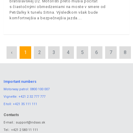
bratislavskej D2. Motoristi preto musia počítať
s čiastočnými obmedzeniami na moste v smere od
Petržalky k tunelu Sitina. Výsledkom však bude
komfortnejšia a bezpečnejšia jazda.
‹
1
2
3
4
5
6
7
8
Important numbers
Motorway patrol:
0800 100 007
Vignette:
+421 2 32 777 777
E-toll:
+421 35 111 111
Contacts
E-mail.:
support@ndsas.sk
Tel.:
+421 2 583 11 111