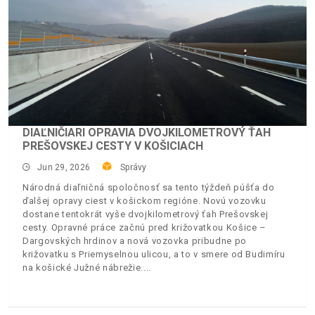
DIAĽNIČIARI OPRAVIA DVOJKILOMETROVÝ ŤAH
PREŠOVSKEJ CESTY V KOŠICIACH
Jun 29, 2026
Správy
Národná diaľničná spoločnosť sa tento týždeň púšťa do
ďalšej opravy ciest v košickom regióne. Novú vozovku
dostane tentokrát vyše dvojkilometrový ťah Prešovskej
cesty. Opravné práce začnú pred križovatkou Košice –
Dargovských hrdinov a nová vozovka pribudne po
križovatku s Priemyselnou ulicou, a to v smere od Budimíru
na košické Južné nábrežie.