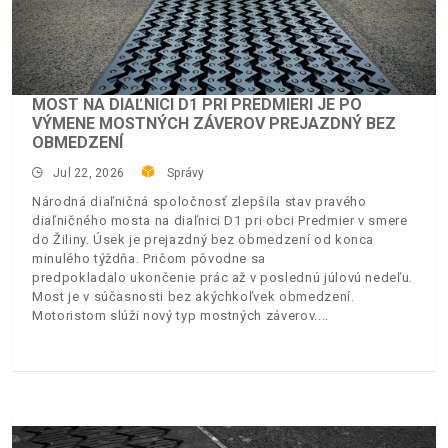
MOST NA DIAĽNICI D1 PRI PREDMIERI JE PO
VÝMENE MOSTNÝCH ZÁVEROV PREJAZDNÝ BEZ
OBMEDZENÍ
Jul 22, 2026
Správy
Národná diaľničná spoločnosť zlepšila stav pravého
diaľničného mosta na diaľnici D1 pri obci Predmier v smere
do Žiliny. Úsek je prejazdný bez obmedzení od konca
minulého týždňa. Pričom pôvodne sa
predpokladalo ukončenie prác až v poslednú júlovú nedeľu.
Most je v súčasnosti bez akýchkoľvek obmedzení.
Motoristom slúži nový typ mostných záverov.