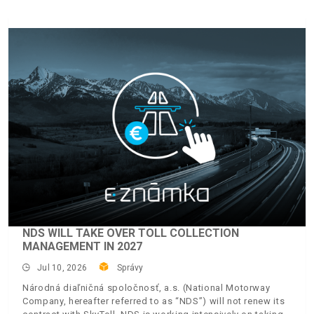
NDS WILL TAKE OVER TOLL COLLECTION
MANAGEMENT IN 2027
Jul 10, 2026
Správy
Národná diaľničná spoločnosť, a.s. (National Motorway
Company, hereafter referred to as “NDS”) will not renew its