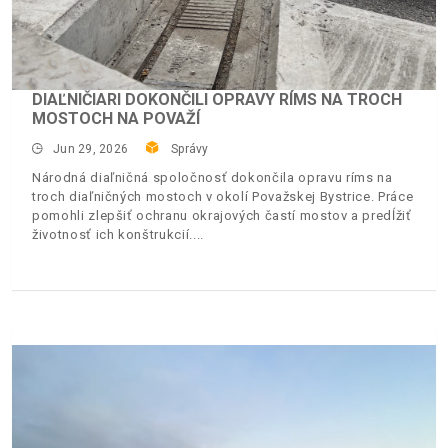
DIAĽNIČIARI DOKONČILI OPRAVY RÍMS NA TROCH
MOSTOCH NA POVAŽÍ
Jun 29, 2026
Správy
Národná diaľničná spoločnosť dokončila opravu ríms na
troch diaľničných mostoch v okolí Považskej Bystrice. Práce
pomohli zlepšiť ochranu okrajových častí mostov a predĺžiť
životnosť ich konštrukcií.