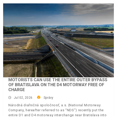
MOTORISTS CAN USE THE ENTIRE OUTER BYPASS
OF BRATISLAVA ON THE D4 MOTORWAY FREE OF
CHARGE
Jul 02, 2026
Správy
Národná diaľničná spoločnosť, a.s. (National Motorway
Company, hereafter referred to as “NDS”) recently put the
entire D1 and D4 motorway interchange near Bratislava into