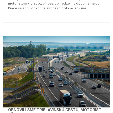
motoristom k dispozícii bez obmedzení v oboch smeroch.
Práce sa stihli dokonca skôr ako bolo avizované.
OBNOVILI SME TRIBLAVINSKÚ CESTU, MOTORISTI