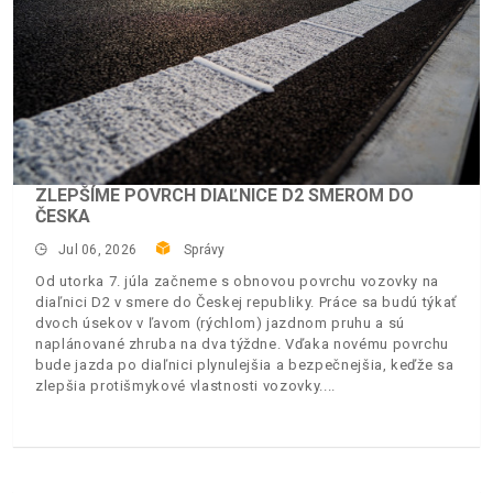
ZLEPŠÍME POVRCH DIAĽNICE D2 SMEROM DO
ČESKA
Jul 06, 2026
Správy
Od utorka 7. júla začneme s obnovou povrchu vozovky na
diaľnici D2 v smere do Českej republiky. Práce sa budú týkať
dvoch úsekov v ľavom (rýchlom) jazdnom pruhu a sú
naplánované zhruba na dva týždne. Vďaka novému povrchu
bude jazda po diaľnici plynulejšia a bezpečnejšia, keďže sa
zlepšia protišmykové vlastnosti vozovky.