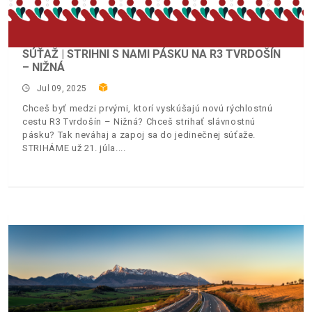
SÚŤAŽ | STRIHNI S NAMI PÁSKU NA R3 TVRDOŠÍN
– NIŽNÁ
Jul 09, 2025
Chceš byť medzi prvými, ktorí vyskúšajú novú rýchlostnú
cestu R3 Tvrdošín – Nižná? Chceš strihať slávnostnú
pásku? Tak neváhaj a zapoj sa do jedinečnej súťaže.
STRIHÁME už 21. júla.