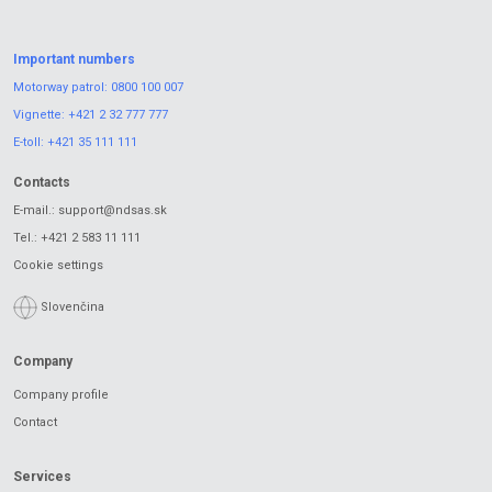
Important numbers
Motorway patrol:
0800 100 007
Vignette:
+421 2 32 777 777
E-toll:
+421 35 111 111
Contacts
E-mail.:
support@ndsas.sk
Tel.:
+421 2 583 11 111
Cookie settings
Slovenčina
Company
Company profile
Contact
Services