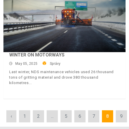
WINTER ON MOTORWAYS
May 05, 2025
Správy
Last winter, NDS maintenance vehicles used 26 thousand
tons of gritting material and drove 380 thousand
kilometres
‹
1
2
...
5
6
7
8
9