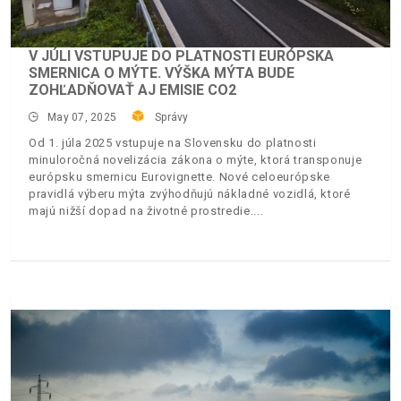
V JÚLI VSTUPUJE DO PLATNOSTI EURÓPSKA
SMERNICA O MÝTE. VÝŠKA MÝTA BUDE
ZOHĽADŇOVAŤ AJ EMISIE CO2
May 07, 2025
Správy
Od 1. júla 2025 vstupuje na Slovensku do platnosti
minuloročná novelizácia zákona o mýte, ktorá transponuje
európsku smernicu Eurovignette. Nové celoeurópske
pravidlá výberu mýta zvýhodňujú nákladné vozidlá, ktoré
majú nižší dopad na životné prostredie.