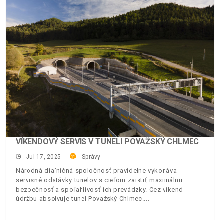
VÍKENDOVÝ SERVIS V TUNELI POVAŽSKÝ CHLMEC
Jul 17, 2025
Správy
Národná diaľničná spoločnosť pravidelne vykonáva
servisné odstávky tunelov s cieľom zaistiť maximálnu
bezpečnosť a spoľahlivosť ich prevádzky. Cez víkend
údržbu absolvuje tunel Považský Chlmec.