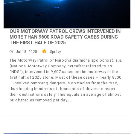
OUR MOTORWAY PATROL CREWS INTERVENED IN
MORE THAN 9600 ROAD SAFETY CASES DURING
THE FIRST HALF OF 2025
Jul 18, 2025
Správy
The Motorway Patrol of Národná diaľničná spoločnosť, a.s.
(National Motorway Company, hereafter referred to as
“NDS”), intervened in 9,607 cases on the motorway in the
first half of 2025 alone. Most of these cases – nearly 8500
– involved removing dangerous obstacles from the road,
thus helping hundreds of thousands of drivers to reach
their destinations safely. This equals an average of almost
50 obstacles removed per day.