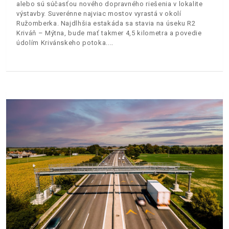
alebo sú súčasťou nového dopravného riešenia v lokalite
výstavby. Suverénne najviac mostov vyrastá v okolí
Ružomberka. Najdlhšia estakáda sa stavia na úseku R2
Kriváň – Mýtna, bude mať takmer 4,5 kilometra a povedie
údolím Krivánskeho potoka.