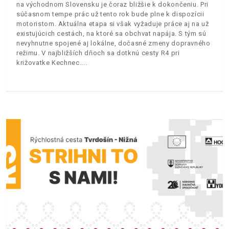
na východnom Slovensku je čoraz bližšie k dokončeniu. Pri
súčasnom tempe prác už tento rok bude plne k dispozícii
motoristom. Aktuálna etapa si však vyžaduje práce aj na už
existujúcich cestách, na ktoré sa obchvat napája. S tým sú
nevyhnutne spojené aj lokálne, dočasné zmeny dopravného
režimu. V najbližších dňoch sa dotknú cesty R4 pri
križovatke Kechnec.