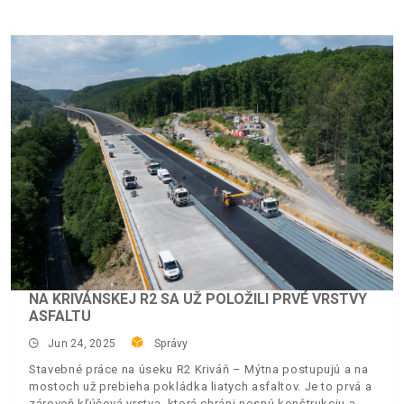
NA KRIVÁNSKEJ R2 SA UŽ POLOŽILI PRVÉ VRSTVY
ASFALTU
Jun 24, 2025
Správy
Stavebné práce na úseku R2 Kriváň – Mýtna postupujú a na
mostoch už prebieha pokládka liatych asfaltov. Je to prvá a
zároveň kľúčová vrstva, ktorá chráni nosnú konštrukciu a