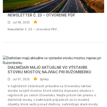
NEWSLETTER Č. 23 – OTVORENIE PDF
Jul 08, 2025
Newsletter č. 23 – otvorenie PDF
DIAĽNIČIARI MAJÚ AKTUÁLNE VO VÝSTAVBE
STOVKU MOSTOV, NAJVIAC PRI RUŽOMBERKU
Jul 07, 2025
Správy
V najbližších obdobiach pribudne na Slovensku takmer
stovka nových mostov, ktoré uľahčia dopravnú situáciu v
regiónoch po celom Slovensku. Nejde pritom len priamo o
diaľničné mosty, v niektorých prípadoch sú to mostné
objekty, ktoré vedú ponad diaľnicu, nahrádzajú staré mosty