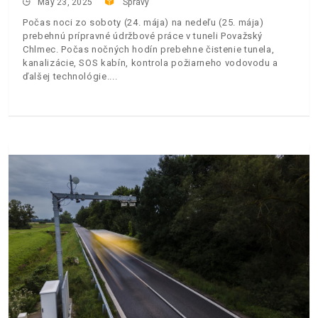
May 23, 2025
Správy
Počas noci zo soboty (24. mája) na nedeľu (25. mája)
prebehnú prípravné údržbové práce v tuneli Považský
Chlmec. Počas nočných hodín prebehne čistenie tunela,
kanalizácie, SOS kabín, kontrola požiarneho vodovodu a
ďalšej technológie.