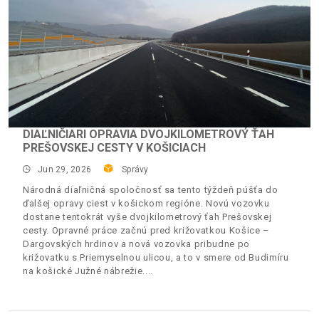
DIAĽNIČIARI OPRAVIA DVOJKILOMETROVÝ ŤAH
PREŠOVSKEJ CESTY V KOŠICIACH
Jun 29, 2026
Správy
Národná diaľničná spoločnosť sa tento týždeň púšťa do
ďalšej opravy ciest v košickom regióne. Novú vozovku
dostane tentokrát vyše dvojkilometrový ťah Prešovskej
cesty. Opravné práce začnú pred križovatkou Košice –
Dargovských hrdinov a nová vozovka pribudne po
križovatku s Priemyselnou ulicou, a to v smere od Budimíru
na košické Južné nábrežie.