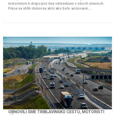
motoristom k dispozícii bez obmedzení v oboch smeroch.
Práce sa stihli dokonca skôr ako bolo avizované.
OBNOVILI SME TRIBLAVINSKÚ CESTU, MOTORISTI