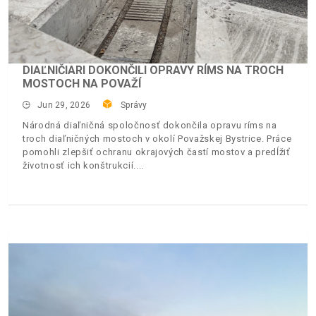
DIAĽNIČIARI DOKONČILI OPRAVY RÍMS NA TROCH
MOSTOCH NA POVAŽÍ
Jun 29, 2026
Správy
Národná diaľničná spoločnosť dokončila opravu ríms na
troch diaľničných mostoch v okolí Považskej Bystrice. Práce
pomohli zlepšiť ochranu okrajových častí mostov a predĺžiť
životnosť ich konštrukcií.