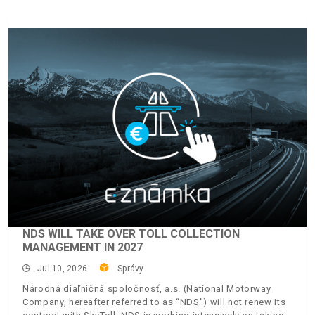
NDS WILL TAKE OVER TOLL COLLECTION
MANAGEMENT IN 2027
Jul 10, 2026
Správy
Národná diaľničná spoločnosť, a.s. (National Motorway
Company, hereafter referred to as “NDS”) will not renew its