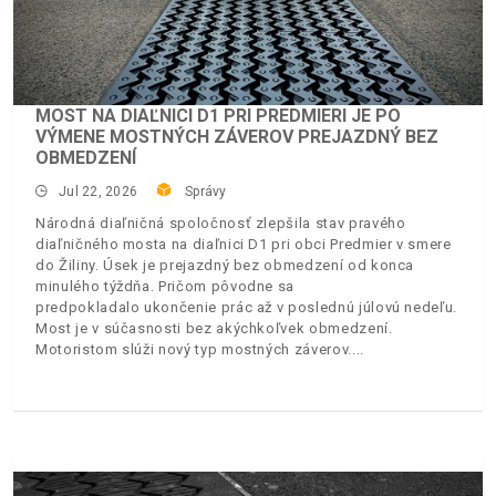
MOST NA DIAĽNICI D1 PRI PREDMIERI JE PO
VÝMENE MOSTNÝCH ZÁVEROV PREJAZDNÝ BEZ
OBMEDZENÍ
Jul 22, 2026
Správy
Národná diaľničná spoločnosť zlepšila stav pravého
diaľničného mosta na diaľnici D1 pri obci Predmier v smere
do Žiliny. Úsek je prejazdný bez obmedzení od konca
minulého týždňa. Pričom pôvodne sa
predpokladalo ukončenie prác až v poslednú júlovú nedeľu.
Most je v súčasnosti bez akýchkoľvek obmedzení.
Motoristom slúži nový typ mostných záverov.