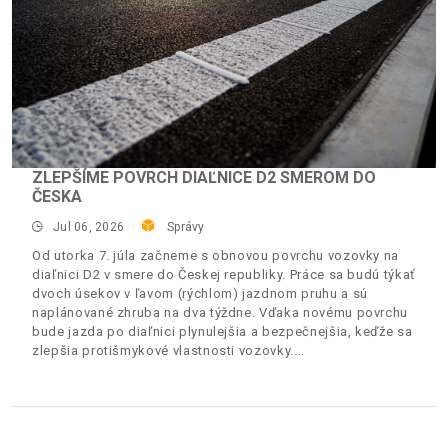
ZLEPŠÍME POVRCH DIAĽNICE D2 SMEROM DO
ČESKA
Jul 06, 2026
Správy
Od utorka 7. júla začneme s obnovou povrchu vozovky na
diaľnici D2 v smere do Českej republiky. Práce sa budú týkať
dvoch úsekov v ľavom (rýchlom) jazdnom pruhu a sú
naplánované zhruba na dva týždne. Vďaka novému povrchu
bude jazda po diaľnici plynulejšia a bezpečnejšia, keďže sa
zlepšia protišmykové vlastnosti vozovky.