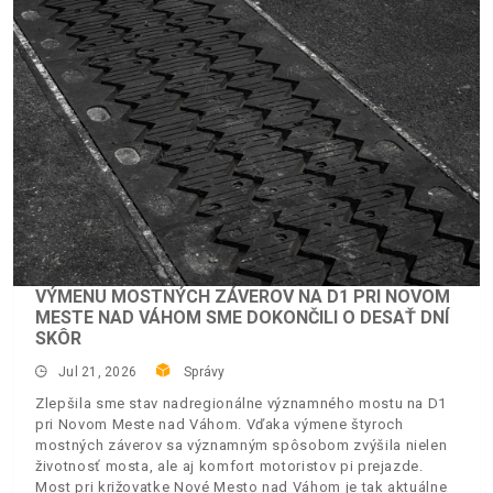
VÝMENU MOSTNÝCH ZÁVEROV NA D1 PRI NOVOM
MESTE NAD VÁHOM SME DOKONČILI O DESAŤ DNÍ
SKÔR
Jul 21, 2026
Správy
Zlepšila sme stav nadregionálne významného mostu na D1
pri Novom Meste nad Váhom. Vďaka výmene štyroch
mostných záverov sa významným spôsobom zvýšila nielen
životnosť mosta, ale aj komfort motoristov pi prejazde.
Most pri križovatke Nové Mesto nad Váhom je tak aktuálne