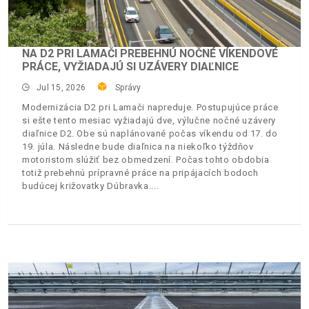
NA D2 PRI LAMAČI PREBEHNÚ NOČNÉ VÍKENDOVÉ
PRÁCE, VYŽIADAJÚ SI UZÁVERY DIAĽNICE
Jul 15, 2026
Správy
Modernizácia D2 pri Lamači napreduje. Postupujúce práce
si ešte tento mesiac vyžiadajú dve, výlučne nočné uzávery
diaľnice D2. Obe sú naplánované počas víkendu od 17. do
19. júla. Následne bude diaľnica na niekoľko týždňov
motoristom slúžiť bez obmedzení. Počas tohto obdobia
totiž prebehnú prípravné práce na pripájacích bodoch
budúcej križovatky Dúbravka.