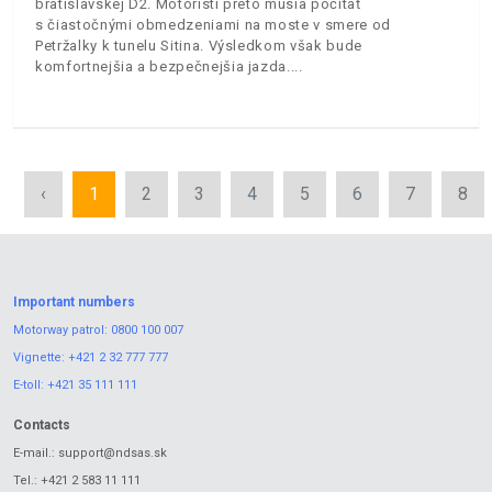
bratislavskej D2. Motoristi preto musia počítať
s čiastočnými obmedzeniami na moste v smere od
Petržalky k tunelu Sitina. Výsledkom však bude
komfortnejšia a bezpečnejšia jazda.
‹
1
2
3
4
5
6
7
8
Important numbers
Motorway patrol:
0800 100 007
Vignette:
+421 2 32 777 777
E-toll:
+421 35 111 111
Contacts
E-mail.:
support@ndsas.sk
Tel.:
+421 2 583 11 111