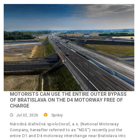
MOTORISTS CAN USE THE ENTIRE OUTER BYPASS
OF BRATISLAVA ON THE D4 MOTORWAY FREE OF
CHARGE
Jul 02, 2026
Správy
Národná diaľničná spoločnosť, a.s. (National Motorway
Company, hereafter referred to as “NDS”) recently put the
entire D1 and D4 motorway interchange near Bratislava into