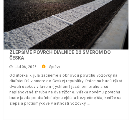
ZLEPŠÍME POVRCH DIAĽNICE D2 SMEROM DO
ČESKA
Jul 06, 2026
Správy
Od utorka 7. júla začneme s obnovou povrchu vozovky na
diaľnici D2 v smere do Českej republiky. Práce sa budú týkať
dvoch úsekov v ľavom (rýchlom) jazdnom pruhu a sú
naplánované zhruba na dva týždne. Vďaka novému povrchu
bude jazda po diaľnici plynulejšia a bezpečnejšia, keďže sa
zlepšia protišmykové vlastnosti vozovky.