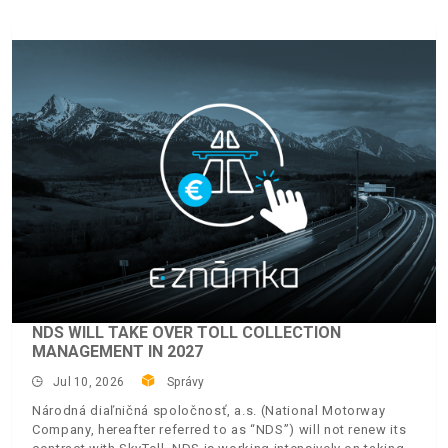
NDS WILL TAKE OVER TOLL COLLECTION
MANAGEMENT IN 2027
Jul 10, 2026
Správy
Národná diaľničná spoločnosť, a.s. (National Motorway
Company, hereafter referred to as “NDS”) will not renew its