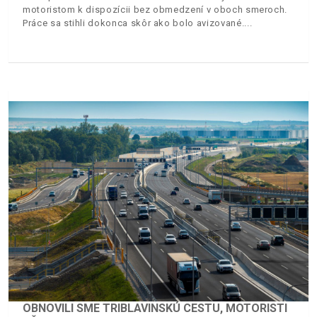
motoristom k dispozícii bez obmedzení v oboch smeroch.
Práce sa stihli dokonca skôr ako bolo avizované.
OBNOVILI SME TRIBLAVINSKÚ CESTU, MOTORISTI