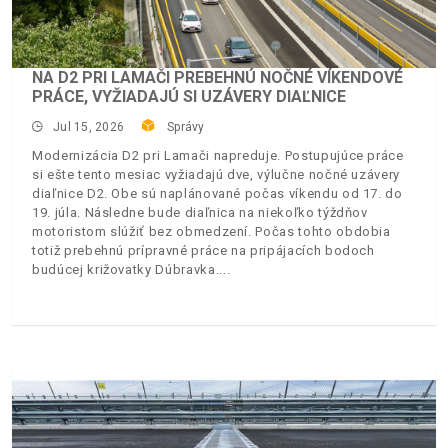
NA D2 PRI LAMAČI PREBEHNÚ NOČNÉ VÍKENDOVÉ
PRÁCE, VYŽIADAJÚ SI UZÁVERY DIAĽNICE
Jul 15, 2026
Správy
Modernizácia D2 pri Lamači napreduje. Postupujúce práce
si ešte tento mesiac vyžiadajú dve, výlučne nočné uzávery
diaľnice D2. Obe sú naplánované počas víkendu od 17. do
19. júla. Následne bude diaľnica na niekoľko týždňov
motoristom slúžiť bez obmedzení. Počas tohto obdobia
totiž prebehnú prípravné práce na pripájacích bodoch
budúcej križovatky Dúbravka.