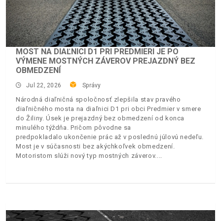
MOST NA DIAĽNICI D1 PRI PREDMIERI JE PO
VÝMENE MOSTNÝCH ZÁVEROV PREJAZDNÝ BEZ
OBMEDZENÍ
Jul 22, 2026
Správy
Národná diaľničná spoločnosť zlepšila stav pravého
diaľničného mosta na diaľnici D1 pri obci Predmier v smere
do Žiliny. Úsek je prejazdný bez obmedzení od konca
minulého týždňa. Pričom pôvodne sa
predpokladalo ukončenie prác až v poslednú júlovú nedeľu.
Most je v súčasnosti bez akýchkoľvek obmedzení.
Motoristom slúži nový typ mostných záverov.