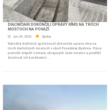
DIAĽNIČIARI DOKONČILI OPRAVY RÍMS NA TROCH
MOSTOCH NA POVAŽÍ
Jun 29, 2026
Správy
Národná diaľničná spoločnosť dokončila opravu ríms na
troch diaľničných mostoch v okolí Považskej Bystrice. Práce
pomohli zlepšiť ochranu okrajových častí mostov a predĺžiť
životnosť ich konštrukcií.