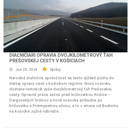
DIAĽNIČIARI OPRAVIA DVOJKILOMETROVÝ ŤAH
PREŠOVSKEJ CESTY V KOŠICIACH
Jun 29, 2026
Správy
Národná diaľničná spoločnosť sa tento týždeň púšťa do
ďalšej opravy ciest v košickom regióne. Novú vozovku
dostane tentokrát vyše dvojkilometrový ťah Prešovskej
cesty. Opravné práce začnú pred križovatkou Košice –
Dargovských hrdinov a nová vozovka pribudne po
križovatku s Priemyselnou ulicou, a to v smere od Budimíru
na košické Južné nábrežie.