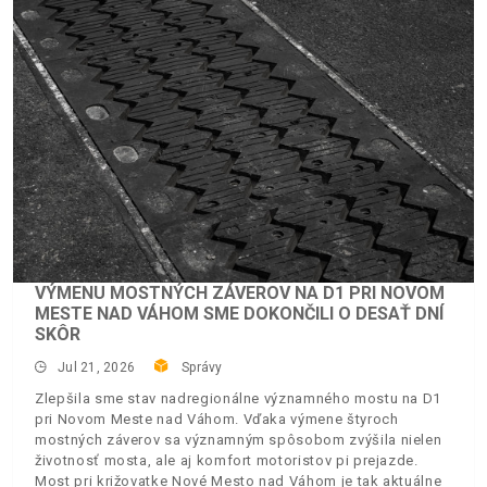
VÝMENU MOSTNÝCH ZÁVEROV NA D1 PRI NOVOM
MESTE NAD VÁHOM SME DOKONČILI O DESAŤ DNÍ
SKÔR
Jul 21, 2026
Správy
Zlepšila sme stav nadregionálne významného mostu na D1
pri Novom Meste nad Váhom. Vďaka výmene štyroch
mostných záverov sa významným spôsobom zvýšila nielen
životnosť mosta, ale aj komfort motoristov pi prejazde.
Most pri križovatke Nové Mesto nad Váhom je tak aktuálne