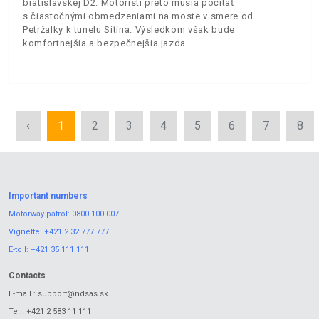
bratislavskej D2. Motoristi preto musia počítať
s čiastočnými obmedzeniami na moste v smere od
Petržalky k tunelu Sitina. Výsledkom však bude
komfortnejšia a bezpečnejšia jazda.
‹
1
2
3
4
5
6
7
8
Important numbers
Motorway patrol:
0800 100 007
Vignette:
+421 2 32 777 777
E-toll:
+421 35 111 111
Contacts
E-mail.:
support@ndsas.sk
Tel.:
+421 2 583 11 111