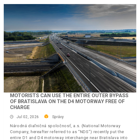
MOTORISTS CAN USE THE ENTIRE OUTER BYPASS
OF BRATISLAVA ON THE D4 MOTORWAY FREE OF
CHARGE
Jul 02, 2026
Správy
Národná diaľničná spoločnosť, a.s. (National Motorway
Company, hereafter referred to as “NDS”) recently put the
entire D1 and D4 motorway interchange near Bratislava into