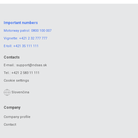
Important numbers
Motorway patrol:
0800 100 007
Vignette:
+421 2 32 777 777
E-toll:
+421 35 111 111
Contacts
E-mail.:
support@ndsas.sk
Tel.:
+421 2 583 11 111
Cookie settings
Slovenčina
Company
Company profile
Contact