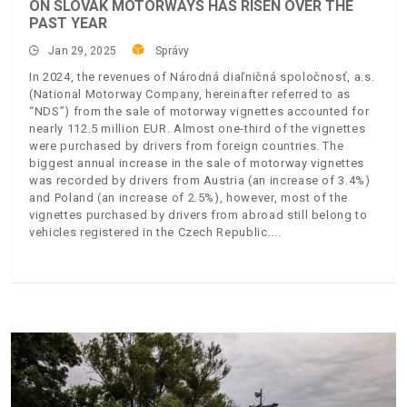
ON SLOVAK MOTORWAYS HAS RISEN OVER THE
PAST YEAR
Jan 29, 2025
Správy
In 2024, the revenues of Národná diaľničná spoločnosť, a.s.
(National Motorway Company, hereinafter referred to as
“NDS”) from the sale of motorway vignettes accounted for
nearly 112.5 million EUR. Almost one-third of the vignettes
were purchased by drivers from foreign countries. The
biggest annual increase in the sale of motorway vignettes
was recorded by drivers from Austria (an increase of 3.4%)
and Poland (an increase of 2.5%), however, most of the
vignettes purchased by drivers from abroad still belong to
vehicles registered in the Czech Republic.