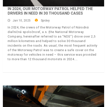
IN 2024, OUR MOTORWAY PATROL HELPED THE
DRIVERS IN NEED IN 30 THOUSAND CASES
Jan 10, 2025
Správy
In 2024, the crews of the Motorway Patrol of Národná
diaľničná spoločnosť, a.s. (the National Motorway
Company, hereinafter referred to as “NDS”) drove over 2,5
million kilometres and helped to solve 30 thousand
incidents on the roads. As usual, the most frequent activity
of the Motorway Patrol was to create a safe cover on the
motorway for vehicles in need – this service was provided
to more than 12 thousand motorists in 2024.