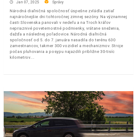
Jan 07, 2025
Správy
Národná diaľničná spoločnosť úspešne zvládla zatiaľ
najnáročnejšie dni tohtoročnej zimnej sezóny. Na významnej
časti Slovenska panovali v nedeľu a na Troch kráľov
nepriaznivé poveternostné podmienky, vrátane sneženia,
dažďa a následnej poľadovice. Národná diaľničná
spoločnosť od 5. do 7. januára nasadila do terénu 630
zamestnancov, takmer 300 vozidiel a mechanizmov. Stroje
počas pluhovania a posypu najazdili približne 30-tisíc
kilometrov.