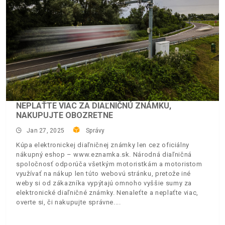
NEPLAŤTE VIAC ZA DIAĽNIČNÚ ZNÁMKU,
NAKUPUJTE OBOZRETNE
Jan 27, 2025
Správy
Kúpa elektronickej diaľničnej známky len cez oficiálny
nákupný eshop – www.eznamka.sk. Národná diaľničná
spoločnosť odporúča všetkým motoristkám a motoristom
využívať na nákup len túto webovú stránku, pretože iné
weby si od zákazníka vypýtajú omnoho vyššie sumy za
elektronické diaľničné známky. Nenaleťte a neplaťte viac,
overte si, či nakupujte správne.