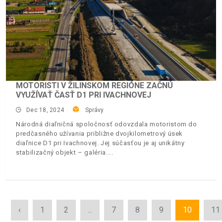
MOTORISTI V ŽILINSKOM REGIÓNE ZAČNÚ
VYUŽÍVAŤ ČASŤ D1 PRI IVACHNOVEJ
Dec 18, 2024
Správy
Národná diaľničná spoločnosť odovzdala motoristom do
predčasného užívania približne dvojkilometrový úsek
diaľnice D1 pri Ivachnovej. Jej súčasťou je aj unikátny
stabilizačný objekt – galéria.
‹
1
2
...
7
8
9
10
11