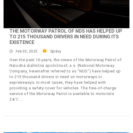
THE MOTORWAY PATROL OF NDS HAS HELPED UP
TO 215 THOUSAND DRIVERS IN NEED DURING ITS
EXISTENCE
Feb 03, 2025
Správy
Over the past 10 years, the crews of the Motorway Patrol of
Národná diaľničná spoločnosť, a.s. (National Motorway
Company, hereinafter referred to as “NDS”) have helped up
to 215 thousand drivers in need on motorways or
expressways. In most cases, they have helped with
providing a safety cover for vehicles. The free-of-charge
service of the Motorway Patrol is available to motorists
24/7.