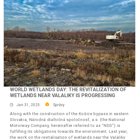
WORLD WETLANDS DAY: THE REVITALIZATION OF
WETLANDS NEAR VALALIKY IS PROGRESSING
Jan 31, 2025
Správy
Along with the construction of the Košice bypass in eastern
Slovakia, Národná diaľničná spoločnosť, a.s. (the National
Motorway Company, hereinafter referred to as “NDS”) is
fulfilling its obligations towards the environment. Last year,
the work on the revitalisation of wetlands near the Valaliky