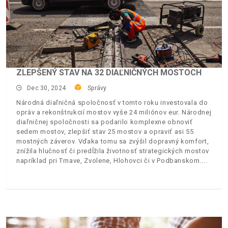
ZLEPŠENÝ STAV NA 32 DIAĽNIČNÝCH MOSTOCH
Dec 30, 2024
Správy
Národná diaľničná spoločnosť v tomto roku investovala do
opráv a rekonštrukcií mostov vyše 24 miliónov eur. Národnej
diaľničnej spoločnosti sa podarilo komplexne obnoviť
sedem mostov, zlepšiť stav 25 mostov a opraviť asi 55
mostných záverov. Vďaka tomu sa zvýšil dopravný komfort,
znížila hlučnosť či predĺžila životnosť strategických mostov
napríklad pri Trnave, Zvolene, Hlohovci či v Podbanskom.