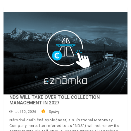
NDS WILL TAKE OVER TOLL COLLECTION
MANAGEMENT IN 2027
Jul 10, 2026
Správy
Národná diaľničná spoločnosť, a.s. (National Motorway
Company, hereafter referred to as “NDS”) will not renew its