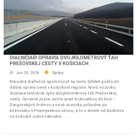
DIAĽNIČIARI OPRAVIA DVOJKILOMETROVÝ ŤAH
PREŠOVSKEJ CESTY V KOŠICIACH
Jun 29, 2026
Správy
Národná diaľničná spoločnosť sa tento týždeň púšťa do
ďalšej opravy ciest v košickom regióne. Novú vozovku
dostane tentokrát vyše dvojkilometrový ťah Prešovskej
cesty. Opravné práce začnú pred križovatkou Košice –
Dargovských hrdinov a nová vozovka pribudne po
križovatku s Priemyselnou ulicou, a to v smere od Budimíru
na košické Južné nábrežie.