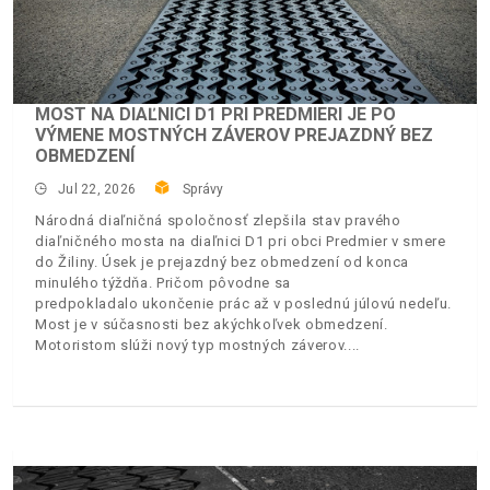
MOST NA DIAĽNICI D1 PRI PREDMIERI JE PO
VÝMENE MOSTNÝCH ZÁVEROV PREJAZDNÝ BEZ
OBMEDZENÍ
Jul 22, 2026
Správy
Národná diaľničná spoločnosť zlepšila stav pravého
diaľničného mosta na diaľnici D1 pri obci Predmier v smere
do Žiliny. Úsek je prejazdný bez obmedzení od konca
minulého týždňa. Pričom pôvodne sa
predpokladalo ukončenie prác až v poslednú júlovú nedeľu.
Most je v súčasnosti bez akýchkoľvek obmedzení.
Motoristom slúži nový typ mostných záverov.