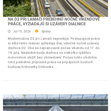
NA D2 PRI LAMAČI PREBEHNÚ NOČNÉ VÍKENDOVÉ
PRÁCE, VYŽIADAJÚ SI UZÁVERY DIAĽNICE
Jul 15, 2026
Správy
Modernizácia D2 pri Lamači napreduje. Postupujúce práce
si ešte tento mesiac vyžiadajú dve, výlučne nočné uzávery
diaľnice D2. Obe sú naplánované počas víkendu od 17. do
19. júla. Následne bude diaľnica na niekoľko týždňov
motoristom slúžiť bez obmedzení. Počas tohto obdobia
totiž prebehnú prípravné práce na pripájacích bodoch
budúcej križovatky Dúbravka.