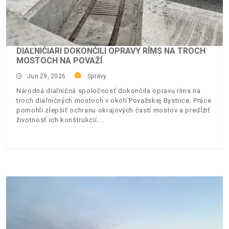
DIAĽNIČIARI DOKONČILI OPRAVY RÍMS NA TROCH
MOSTOCH NA POVAŽÍ
Jun 29, 2026
Správy
Národná diaľničná spoločnosť dokončila opravu ríms na
troch diaľničných mostoch v okolí Považskej Bystrice. Práce
pomohli zlepšiť ochranu okrajových častí mostov a predĺžiť
životnosť ich konštrukcií.