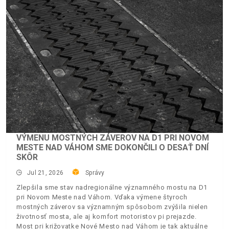
VÝMENU MOSTNÝCH ZÁVEROV NA D1 PRI NOVOM
MESTE NAD VÁHOM SME DOKONČILI O DESAŤ DNÍ
SKÔR
Jul 21, 2026
Správy
Zlepšila sme stav nadregionálne významného mostu na D1
pri Novom Meste nad Váhom. Vďaka výmene štyroch
mostných záverov sa významným spôsobom zvýšila nielen
životnosť mosta, ale aj komfort motoristov pi prejazde.
Most pri križovatke Nové Mesto nad Váhom je tak aktuálne