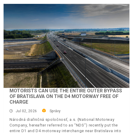
MOTORISTS CAN USE THE ENTIRE OUTER BYPASS
OF BRATISLAVA ON THE D4 MOTORWAY FREE OF
CHARGE
Jul 02, 2026
Správy
Národná diaľničná spoločnosť, a.s. (National Motorway
Company, hereafter referred to as “NDS”) recently put the
entire D1 and D4 motorway interchange near Bratislava into