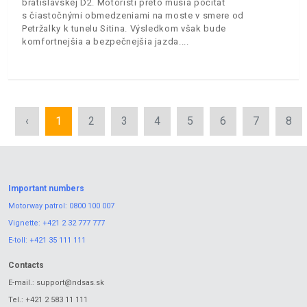
bratislavskej D2. Motoristi preto musia počítať
s čiastočnými obmedzeniami na moste v smere od
Petržalky k tunelu Sitina. Výsledkom však bude
komfortnejšia a bezpečnejšia jazda.
‹
1
2
3
4
5
6
7
8
Important numbers
Motorway patrol:
0800 100 007
Vignette:
+421 2 32 777 777
E-toll:
+421 35 111 111
Contacts
E-mail.:
support@ndsas.sk
Tel.:
+421 2 583 11 111