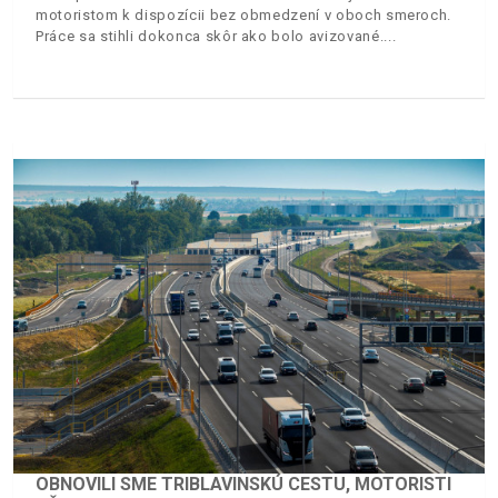
motoristom k dispozícii bez obmedzení v oboch smeroch.
Práce sa stihli dokonca skôr ako bolo avizované.
OBNOVILI SME TRIBLAVINSKÚ CESTU, MOTORISTI