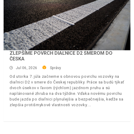
ZLEPŠÍME POVRCH DIAĽNICE D2 SMEROM DO
ČESKA
Jul 06, 2026
Správy
Od utorka 7. júla začneme s obnovou povrchu vozovky na
diaľnici D2 v smere do Českej republiky. Práce sa budú týkať
dvoch úsekov v ľavom (rýchlom) jazdnom pruhu a sú
naplánované zhruba na dva týždne. Vďaka novému povrchu
bude jazda po diaľnici plynulejšia a bezpečnejšia, keďže sa
zlepšia protišmykové vlastnosti vozovky.