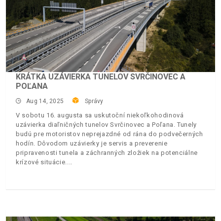
KRÁTKA UZÁVIERKA TUNELOV SVRČINOVEC A
POĽANA
Aug 14, 2025
Správy
V sobotu 16. augusta sa uskutoční niekoľkohodinová
uzávierka diaľničných tunelov Svrčinovec a Poľana. Tunely
budú pre motoristov neprejazdné od rána do podvečerných
hodín. Dôvodom uzávierky je servis a preverenie
pripravenosti tunela a záchranných zložiek na potenciálne
krízové situácie.