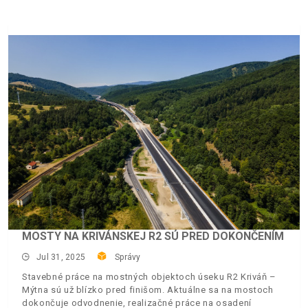
MOSTY NA KRIVÁNSKEJ R2 SÚ PRED DOKONČENÍM
Jul 31, 2025
Správy
Stavebné práce na mostných objektoch úseku R2 Kriváň –
Mýtna sú už blízko pred finišom. Aktuálne sa na mostoch
dokončuje odvodnenie, realizačné práce na osadení