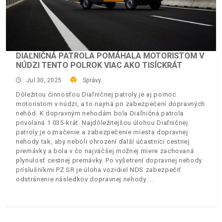
DIAĽNIČNÁ PATROLA POMÁHALA MOTORISTOM V
NÚDZI TENTO POLROK VIAC AKO TISÍCKRÁT
Jul 30, 2025
Správy
Dôležitou činnosťou Diaľničnej patroly je aj pomoc
motoristom v núdzi, a to najmä pri zabezpečení dopravných
nehôd. K dopravným nehodám bola Diaľničná patrola
privolaná 1 035-krát. Najdôležitejšou úlohou Diaľničnej
patroly je označenie a zabezpečenie miesta dopravnej
nehody tak, aby neboli ohrození ďalší účastníci cestnej
premávky a bola v čo najväčšej možnej miere zachovaná
plynulosť cestnej premávky. Po vyšetrení dopravnej nehody
príslušníkmi PZ SR je úloha vozidiel NDS zabezpečiť
odstránenie následkov dopravnej nehody.