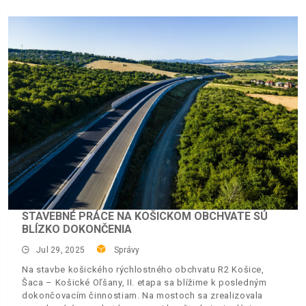
STAVEBNÉ PRÁCE NA KOŠICKOM OBCHVATE SÚ
BLÍZKO DOKONČENIA
Jul 29, 2025
Správy
Na stavbe košického rýchlostného obchvatu R2 Košice,
Šaca – Košické Oľšany, II. etapa sa blížime k posledným
dokončovacím činnostiam. Na mostoch sa zrealizovala