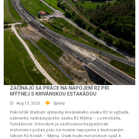
ZAČÍNAJÚ SA PRÁCE NA NAPOJENÍ R2 PRI
MÝTNEJ S KRIVÁNSKOU ESTAKÁDOU
Aug 13, 2025
Správy
Pokročilé štádium výstavby krivánskeho úseku R2 si vyžiada
uzávierku nadväzujúceho úseku R2 Mýtna – Lovinobaňa,
Tomášovce. Dôvodom je zachovanie bezpečnosti
motoristov počas prác na mieste napojenia s budovaným
ťahom R2 Kriváň – Mýtna. Úsek bude motoristom opäť k