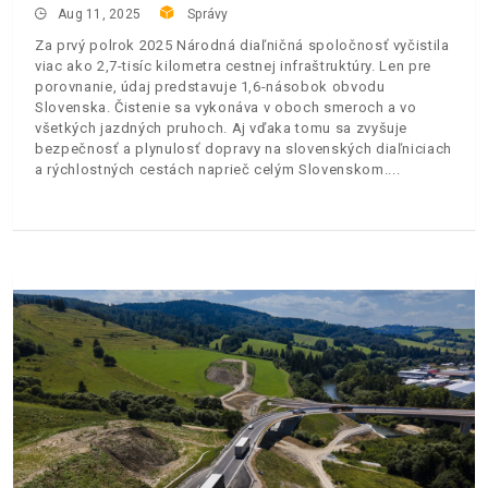
Aug 11, 2025
Správy
Za prvý polrok 2025 Národná diaľničná spoločnosť vyčistila
viac ako 2,7-tisíc kilometra cestnej infraštruktúry. Len pre
porovnanie, údaj predstavuje 1,6-násobok obvodu
Slovenska. Čistenie sa vykonáva v oboch smeroch a vo
všetkých jazdných pruhoch. Aj vďaka tomu sa zvyšuje
bezpečnosť a plynulosť dopravy na slovenských diaľniciach
a rýchlostných cestách naprieč celým Slovenskom.