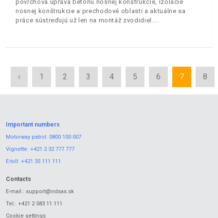
povrchová úprava betónu nosnej konštrukcie, izolácie
nosnej konštrukcie a prechodové oblasti a aktuálne sa
práce sústreďujú už len na montáž zvodidiel.
‹
1
2
3
4
5
6
7
8
Important numbers
Motorway patrol:
0800 100 007
Vignette:
+421 2 32 777 777
E-toll:
+421 35 111 111
Contacts
E-mail.:
support@ndsas.sk
Tel.:
+421 2 583 11 111
Cookie settings