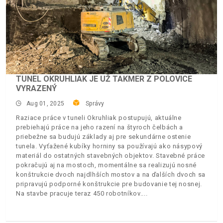
TUNEL OKRUHLIAK JE UŽ TAKMER Z POLOVICE
VYRAZENÝ
Aug 01, 2025
Správy
Raziace práce v tuneli Okruhliak postupujú, aktuálne
prebiehajú práce na jeho razení na štyroch čelbách a
priebežne sa budujú základy aj pre sekundárne ostenie
tunela. Vyťažené kubíky horniny sa používajú ako násypový
materiál do ostatných stavebných objektov. Stavebné práce
pokračujú aj na mostoch, momentálne sa realizujú nosné
konštrukcie dvoch najdlhších mostov a na ďalších dvoch sa
pripravujú podporné konštrukcie pre budovanie tej nosnej.
Na stavbe pracuje teraz 450 robotníkov.