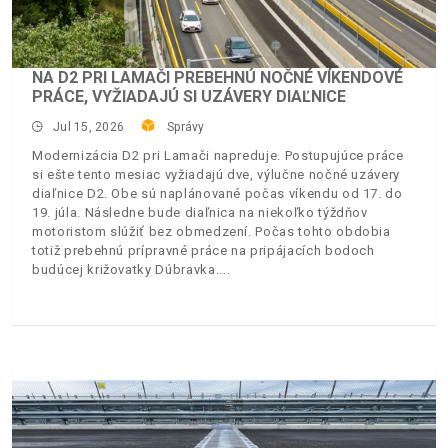
NA D2 PRI LAMAČI PREBEHNÚ NOČNÉ VÍKENDOVÉ
PRÁCE, VYŽIADAJÚ SI UZÁVERY DIAĽNICE
Jul 15, 2026
Správy
Modernizácia D2 pri Lamači napreduje. Postupujúce práce
si ešte tento mesiac vyžiadajú dve, výlučne nočné uzávery
diaľnice D2. Obe sú naplánované počas víkendu od 17. do
19. júla. Následne bude diaľnica na niekoľko týždňov
motoristom slúžiť bez obmedzení. Počas tohto obdobia
totiž prebehnú prípravné práce na pripájacích bodoch
budúcej križovatky Dúbravka.