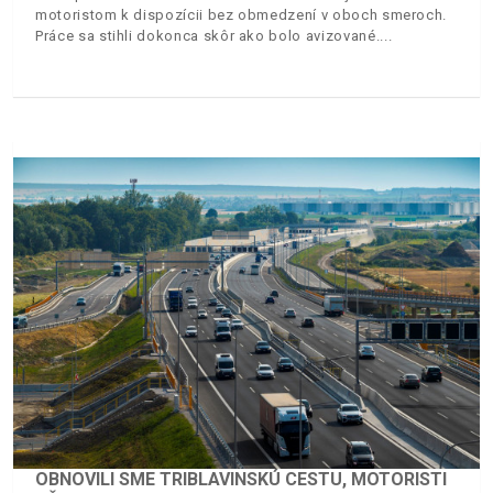
motoristom k dispozícii bez obmedzení v oboch smeroch.
Práce sa stihli dokonca skôr ako bolo avizované.
OBNOVILI SME TRIBLAVINSKÚ CESTU, MOTORISTI