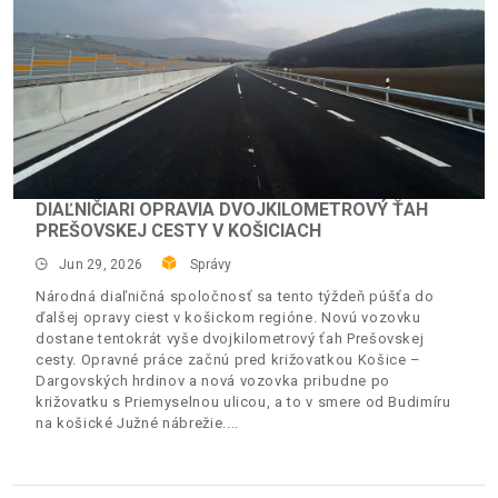
DIAĽNIČIARI OPRAVIA DVOJKILOMETROVÝ ŤAH
PREŠOVSKEJ CESTY V KOŠICIACH
Jun 29, 2026
Správy
Národná diaľničná spoločnosť sa tento týždeň púšťa do
ďalšej opravy ciest v košickom regióne. Novú vozovku
dostane tentokrát vyše dvojkilometrový ťah Prešovskej
cesty. Opravné práce začnú pred križovatkou Košice –
Dargovských hrdinov a nová vozovka pribudne po
križovatku s Priemyselnou ulicou, a to v smere od Budimíru
na košické Južné nábrežie.