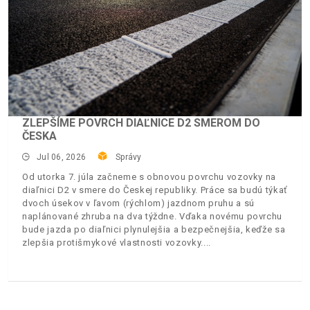
ZLEPŠÍME POVRCH DIAĽNICE D2 SMEROM DO
ČESKA
Jul 06, 2026
Správy
Od utorka 7. júla začneme s obnovou povrchu vozovky na
diaľnici D2 v smere do Českej republiky. Práce sa budú týkať
dvoch úsekov v ľavom (rýchlom) jazdnom pruhu a sú
naplánované zhruba na dva týždne. Vďaka novému povrchu
bude jazda po diaľnici plynulejšia a bezpečnejšia, keďže sa
zlepšia protišmykové vlastnosti vozovky.