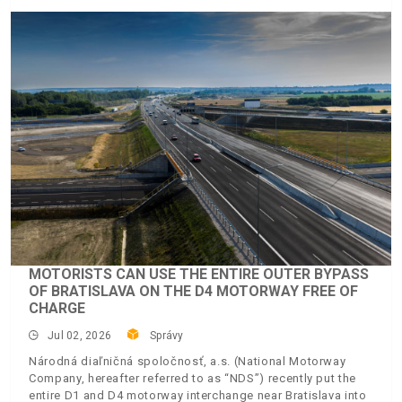
MOTORISTS CAN USE THE ENTIRE OUTER BYPASS
OF BRATISLAVA ON THE D4 MOTORWAY FREE OF
CHARGE
Jul 02, 2026
Správy
Národná diaľničná spoločnosť, a.s. (National Motorway
Company, hereafter referred to as “NDS”) recently put the
entire D1 and D4 motorway interchange near Bratislava into