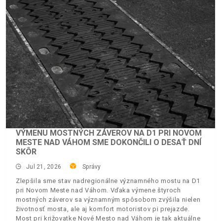
VÝMENU MOSTNÝCH ZÁVEROV NA D1 PRI NOVOM
MESTE NAD VÁHOM SME DOKONČILI O DESAŤ DNÍ
SKÔR
Jul 21, 2026
Správy
Zlepšila sme stav nadregionálne významného mostu na D1
pri Novom Meste nad Váhom. Vďaka výmene štyroch
mostných záverov sa významným spôsobom zvýšila nielen
životnosť mosta, ale aj komfort motoristov pi prejazde.
Most pri križovatke Nové Mesto nad Váhom je tak aktuálne