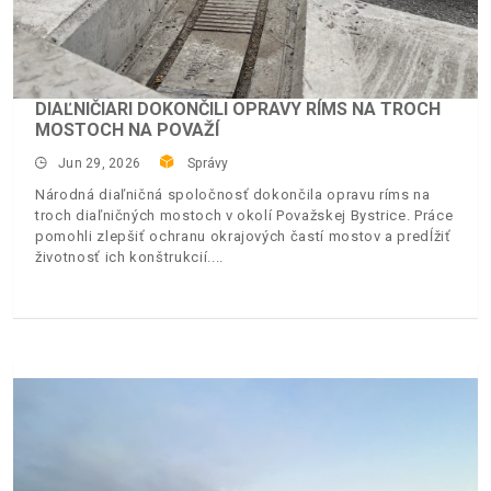
DIAĽNIČIARI DOKONČILI OPRAVY RÍMS NA TROCH
MOSTOCH NA POVAŽÍ
Jun 29, 2026
Správy
Národná diaľničná spoločnosť dokončila opravu ríms na
troch diaľničných mostoch v okolí Považskej Bystrice. Práce
pomohli zlepšiť ochranu okrajových častí mostov a predĺžiť
životnosť ich konštrukcií.