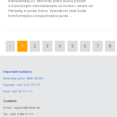
bratislavskej D2. Motoristi preto musia počítať
s čiastočnými obmedzeniami na moste v smere od
Petržalky k tunelu Sitina. Výsledkom však bude
komfortnejšia a bezpečnejšia jazda.
‹
1
2
3
4
5
6
7
8
Important numbers
Motorway patrol:
0800 100 007
Vignette:
+421 2 32 777 777
E-toll:
+421 35 111 111
Contacts
E-mail.:
support@ndsas.sk
Tel.:
+421 2 583 11 111