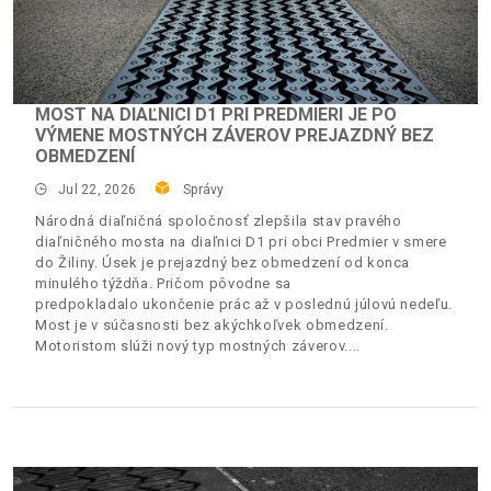
MOST NA DIAĽNICI D1 PRI PREDMIERI JE PO
VÝMENE MOSTNÝCH ZÁVEROV PREJAZDNÝ BEZ
OBMEDZENÍ
Jul 22, 2026
Správy
Národná diaľničná spoločnosť zlepšila stav pravého
diaľničného mosta na diaľnici D1 pri obci Predmier v smere
do Žiliny. Úsek je prejazdný bez obmedzení od konca
minulého týždňa. Pričom pôvodne sa
predpokladalo ukončenie prác až v poslednú júlovú nedeľu.
Most je v súčasnosti bez akýchkoľvek obmedzení.
Motoristom slúži nový typ mostných záverov.