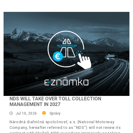
NDS WILL TAKE OVER TOLL COLLECTION
MANAGEMENT IN 2027
Jul 10, 2026
Správy
Národná diaľničná spoločnosť, a.s. (National Motorway
Company, hereafter referred to as “NDS”) will not renew its