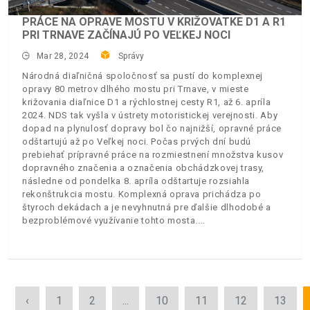
PRÁCE NA OPRAVE MOSTU V KRIŽOVATKE D1 A R1
PRI TRNAVE ZAČÍNAJÚ PO VEĽKEJ NOCI
Mar 28, 2024
Správy
Národná diaľničná spoločnosť sa pustí do komplexnej
opravy 80 metrov dlhého mostu pri Trnave, v mieste
križovania diaľnice D1 a rýchlostnej cesty R1, až 6. apríla
2024. NDS tak vyšla v ústrety motoristickej verejnosti. Aby
dopad na plynulosť dopravy bol čo najnižší, opravné práce
odštartujú až po Veľkej noci. Počas prvých dní budú
prebiehať prípravné práce na rozmiestnení množstva kusov
dopravného značenia a označenia obchádzkovej trasy,
následne od pondelka 8. apríla odštartuje rozsiahla
rekonštrukcia mostu. Komplexná oprava prichádza po
štyroch dekádach a je nevyhnutná pre ďalšie dlhodobé a
bezproblémové využívanie tohto mosta.
‹
1
2
...
10
11
12
13