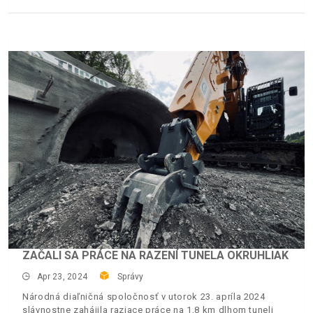
ZAČALI SA PRÁCE NA RAZENÍ TUNELA OKRUHLIAK
Apr 23, 2024
Správy
Národná diaľničná spoločnosť v utorok 23. apríla 2024
slávnostne zahájila raziace práce na 1,8 km dlhom tuneli