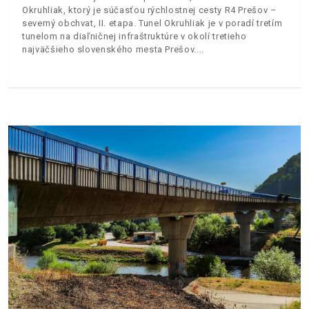
Okruhliak, ktorý je súčasťou rýchlostnej cesty R4 Prešov –
severný obchvat, II. etapa. Tunel Okruhliak je v poradí tretím
tunelom na diaľničnej infraštruktúre v okolí tretieho
najväčšieho slovenského mesta Prešov.