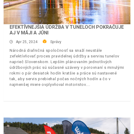
EFEKTÍVNEJŠIA ÚDRŽBA V TUNELOCH POKRAČUJE
AJ V MÁJI A JÚNI
Apr 25, 2024
Správy
Národná diaľničná spoločnosť sa snaží neustále
zefektívňovať proces pravidelnej údržby a servisu tunelov
naprieč Slovenskom. Lepším plánovaním jednotlivých
údržbových prác sú súčasné uzávery v porovnaní s minulými
rokmi o pár desiatok hodín kratšie a práce sú nastavené
tak, aby servis prebiehal počas nočných hodín a čo v
najmenšej miere ovplyvňoval motoristov.