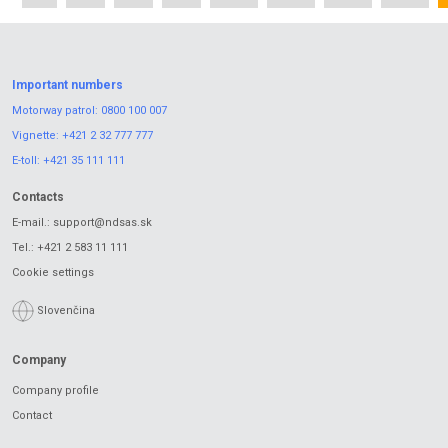
Important numbers
Motorway patrol:
0800 100 007
Vignette:
+421 2 32 777 777
E-toll:
+421 35 111 111
Contacts
E-mail.:
support@ndsas.sk
Tel.:
+421 2 583 11 111
Cookie settings
Slovenčina
Company
Company profile
Contact