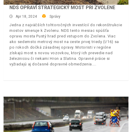
NDS OPRAVÍ STRATEGICKÝ MOST PRI ZVOLENE
Apr 18, 2024
Správy
Jedna z najväčších tohtoročných investícií do rekonštrukcie
mostov smeruje k Zvolenu. NDS tento mesiac spúšťa
opravu mosta Pustý hrad pred vstupom do Zvolena. Viac
ako sedemsto metrový most na ceste prvej triedy (I/16) sa
po rokoch dočká zásadnej opravy. Motoristi v regióne
získajú most s novou vozovkou, ktorý ich prevedie nad
železnicou či riekami Hron a Slatina. Opravné práce si
vyžiadajú aj dočasné dopravné obmedzenia.