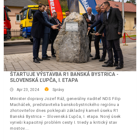
ŠTARTUJE VÝSTAVBA R1 BANSKÁ BYSTRICA -
SLOVENSKÁ ĽUPČA, I. ETAPA
Apr 23, 2024
Správy
Minister dopravy Jozef Ráž, generálny riaditeľ NDS Filip
Macháček, predstavitelia banskobystrického regiónu a
zhotoviteľov dnes poklepali základný kameň úseku R1
Banská Bystrica – Slovenská Ľupča, I. etapa. Nový úsek
vyrieši kapacitný problém cesty I. triedy a kritický stav
mostov.