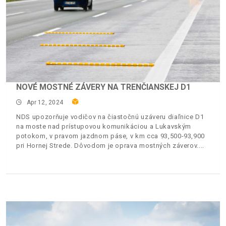
NOVÉ MOSTNÉ ZÁVERY NA TRENČIANSKEJ D1
Apr 12, 2024
NDS upozorňuje vodičov na čiastočnú uzáveru diaľnice D1
na moste nad prístupovou komunikáciou a Lukavským
potokom, v pravom jazdnom páse, v km cca 93,500-93,900
pri Hornej Strede. Dôvodom je oprava mostných záverov.