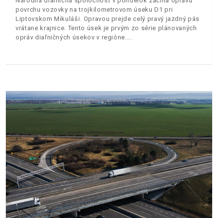
Národná diaľničná spoločnosť v pondelok začína opravu
povrchu vozovky na trojkilometrovom úseku D1 pri
Liptovskom Mikuláši. Opravou prejde celý pravý jazdný pás
vrátane krajnice. Tento úsek je prvým zo série plánovaných
opráv diaľničných úsekov v regióne.