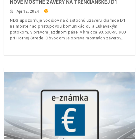
NOVÉ MOSTNÉ ZÁVERY NA TRENČIANSKEJ D1
Apr 12, 2024
NDS upozorňuje vodičov na čiastočnú uzáveru diaľnice D1
na moste nad prístupovou komunikáciou a Lukavským
potokom, v pravom jazdnom páse, v km cca 93,500-93,900
pri Hornej Strede. Dôvodom je oprava mostných záverov.