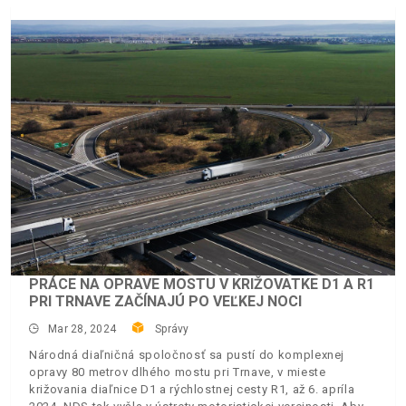
PRÁCE NA OPRAVE MOSTU V KRIŽOVATKE D1 A R1
PRI TRNAVE ZAČÍNAJÚ PO VEĽKEJ NOCI
Mar 28, 2024
Správy
Národná diaľničná spoločnosť sa pustí do komplexnej
opravy 80 metrov dlhého mostu pri Trnave, v mieste
križovania diaľnice D1 a rýchlostnej cesty R1, až 6. apríla