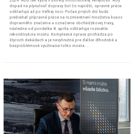
2024. NDS tak vyšla v ústrety motoristickej verejnosti. Aby
dopad na plynulosť dopravy bol čo najnižší, opravné práce
odštartujú až po Veľkej noci. Počas prvých dní budú
prebiehať prípravné práce na rozmiestnení množstva kusov
dopravného značenia a označenia obchádzkovej trasy,
následne od pondelka 8. apríla odštartuje rozsiahla
rekonštrukcia mostu. Komplexná oprava prichádza po
štyroch dekádach a je nevyhnutná pre ďalšie dlhodobé a
bezproblémové využívanie tohto mosta.