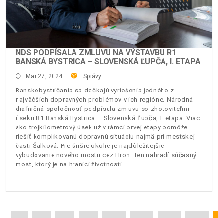
NDS PODPÍSALA ZMLUVU NA VÝSTAVBU R1
BANSKÁ BYSTRICA – SLOVENSKÁ ĽUPČA, I. ETAPA
Mar 27, 2024
Správy
Banskobystričania sa dočkajú vyriešenia jedného z
najväčších dopravných problémov v ich regióne. Národná
diaľničná spoločnosť podpísala zmluvu so zhotoviteľmi
úseku R1 Banská Bystrica – Slovenská Ľupča, I. etapa. Viac
ako trojkilometrový úsek už v rámci prvej etapy pomôže
riešiť komplikovanú dopravnú situáciu najmä pri mestskej
časti Šalková. Pre širšie okolie je najdôležitejšie
vybudovanie nového mostu cez Hron. Ten nahradí súčasný
most, ktorý je na hranici životnosti.