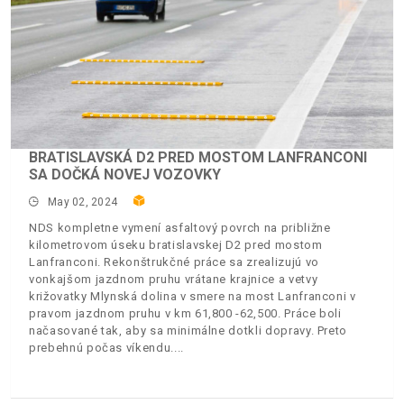
BRATISLAVSKÁ D2 PRED MOSTOM LANFRANCONI
SA DOČKÁ NOVEJ VOZOVKY
May 02, 2024
NDS kompletne vymení asfaltový povrch na približne
kilometrovom úseku bratislavskej D2 pred mostom
Lanfranconi. Rekonštrukčné práce sa zrealizujú vo
vonkajšom jazdnom pruhu vrátane krajnice a vetvy
križovatky Mlynská dolina v smere na most Lanfranconi v
pravom jazdnom pruhu v km 61,800 -62,500. Práce boli
načasované tak, aby sa minimálne dotkli dopravy. Preto
prebehnú počas víkendu.