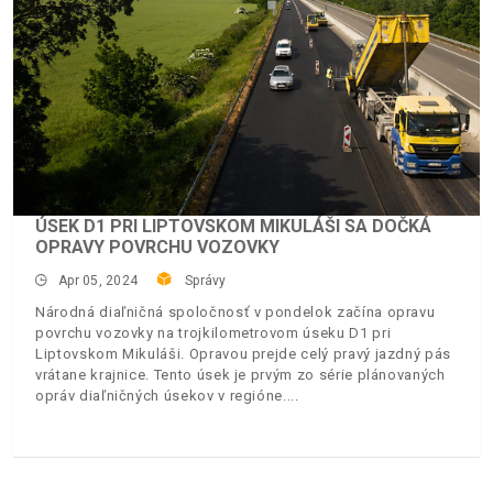
ÚSEK D1 PRI LIPTOVSKOM MIKULÁŠI SA DOČKÁ
OPRAVY POVRCHU VOZOVKY
Apr 05, 2024
Správy
Národná diaľničná spoločnosť v pondelok začína opravu
povrchu vozovky na trojkilometrovom úseku D1 pri
Liptovskom Mikuláši. Opravou prejde celý pravý jazdný pás
vrátane krajnice. Tento úsek je prvým zo série plánovaných
opráv diaľničných úsekov v regióne.