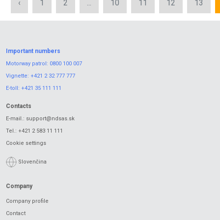
‹
1
2
...
10
11
12
13
Important numbers
Motorway patrol:
0800 100 007
Vignette:
+421 2 32 777 777
E-toll:
+421 35 111 111
Contacts
E-mail.:
support@ndsas.sk
Tel.:
+421 2 583 11 111
Cookie settings
Slovenčina
Company
Company profile
Contact