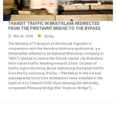
TRANSIT TRAFFIC IN BRATISLAVA REDIRECTED
FROM THE PRÍSTAVNÝ BRIDGE TO THE BYPASS
Mar 06, 2025
Správy
The Ministry of Transport of the Slovak Republic in
cooperation with the Narodna dialnicna spolocnost, a.s.
(hereinafter referred to as National Motorway Company or
“NDS”) started to relieve the Slovak capital city Bratislava
from transit traffic heading towards Žilina. Dozens of
traffic signs informing about redirecting the transit traffic
from the D2 motorway (Pečňa – Petržalka) to the D4 and
subsequently the D1/D4 intersection were installed in the
night of 4 to 5 March 2025, thus relieving the extremely
congested Prístavný Bridge (the “Harbour Bridge”).