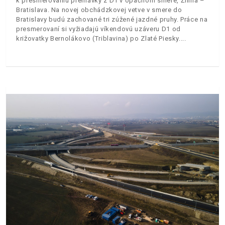
k presmerovaniu premávky z D1 v opačnom smere, Žilina –
Bratislava. Na novej obchádzkovej vetve v smere do
Bratislavy budú zachované tri zúžené jazdné pruhy. Práce na
presmerovaní si vyžiadajú víkendovú uzáveru D1 od
križovatky Bernolákovo (Triblavina) po Zlaté Piesky.