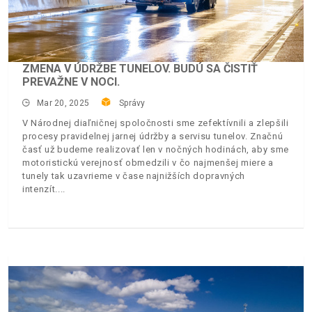
ZMENA V ÚDRŽBE TUNELOV. BUDÚ SA ČISTIŤ
PREVAŽNE V NOCI.
Mar 20, 2025
Správy
V Národnej diaľničnej spoločnosti sme zefektívnili a zlepšili
procesy pravidelnej jarnej údržby a servisu tunelov. Značnú
časť už budeme realizovať len v nočných hodinách, aby sme
motoristickú verejnosť obmedzili v čo najmenšej miere a
tunely tak uzavrieme v čase najnižších dopravných
intenzít.