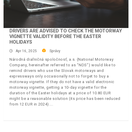
DRIVERS ARE ADVISED TO CHECK THE MOTORWAY
VIGNETTE VALIDITY BEFORE THE EASTER
HOLIDAYS
Apr 16, 2025
Správy
Národná diaľničná spoločnosť, a.s. (National Motorway
Company, hereinafter referred to as “NDS”) would like to
remind drivers who use the Slovak motorways and
expressways only occasionally not to forget to buy a
motorway vignette. If they do not have a valid electronic
motorway vignette, getting a 10-day vignette for the
duration of the Easter holidays at a price of 10.80 EUR
might be a reasonable solution (its price has been reduced
from 12 EUR in 2024).