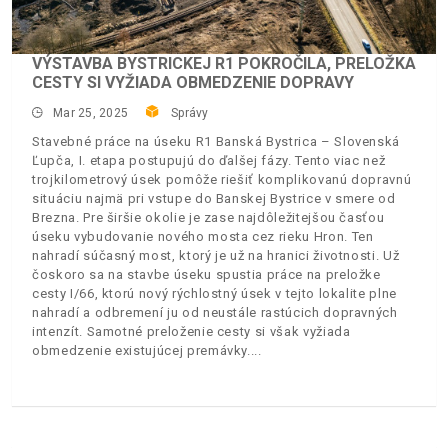
VÝSTAVBA BYSTRICKEJ R1 POKROČILA, PRELOŽKA
CESTY SI VYŽIADA OBMEDZENIE DOPRAVY
Mar 25, 2025
Správy
Stavebné práce na úseku R1 Banská Bystrica – Slovenská
Ľupča, I. etapa postupujú do ďalšej fázy. Tento viac než
trojkilometrový úsek pomôže riešiť komplikovanú dopravnú
situáciu najmä pri vstupe do Banskej Bystrice v smere od
Brezna. Pre širšie okolie je zase najdôležitejšou časťou
úseku vybudovanie nového mosta cez rieku Hron. Ten
nahradí súčasný most, ktorý je už na hranici životnosti. Už
čoskoro sa na stavbe úseku spustia práce na preložke
cesty I/66, ktorú nový rýchlostný úsek v tejto lokalite plne
nahradí a odbremení ju od neustále rastúcich dopravných
intenzít. Samotné preloženie cesty si však vyžiada
obmedzenie existujúcej premávky.