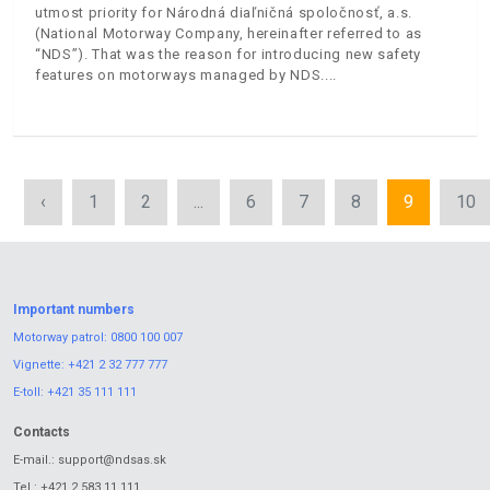
utmost priority for Národná diaľničná spoločnosť, a.s.
(National Motorway Company, hereinafter referred to as
“NDS”). That was the reason for introducing new safety
features on motorways managed by NDS.
‹
1
2
...
6
7
8
9
10
Important numbers
Motorway patrol:
0800 100 007
Vignette:
+421 2 32 777 777
E-toll:
+421 35 111 111
Contacts
E-mail.:
support@ndsas.sk
Tel.:
+421 2 583 11 111