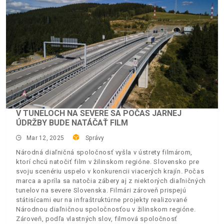
V TUNELOCH NA SEVERE SA POČAS JARNEJ
ÚDRŽBY BUDE NATÁČAŤ FILM
Mar 12, 2025
Správy
Národná diaľničná spoločnosť vyšla v ústrety filmárom,
ktorí chcú natočiť film v žilinskom regióne. Slovensko pre
svoju scenériu uspelo v konkurencii viacerých krajín. Počas
marca a apríla sa natočia zábery aj z niektorých diaľničných
tunelov na severe Slovenska. Filmári zároveň prispejú
státisícami eur na infraštruktúrne projekty realizované
Národnou diaľničnou spoločnosťou v žilinskom regióne.
Zároveň, podľa vlastných slov, filmová spoločnosť