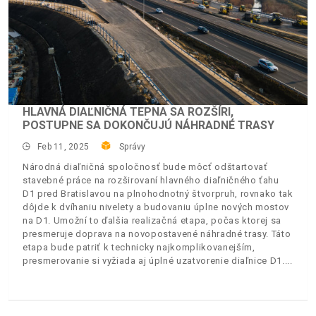
HLAVNÁ DIAĽNIČNÁ TEPNA SA ROZŠÍRI,
POSTUPNE SA DOKONČUJÚ NÁHRADNÉ TRASY
Feb 11, 2025
Správy
Národná diaľničná spoločnosť bude môcť odštartovať
stavebné práce na rozširovaní hlavného diaľničného ťahu
D1 pred Bratislavou na plnohodnotný štvorpruh, rovnako tak
dôjde k dvíhaniu nivelety a budovaniu úplne nových mostov
na D1. Umožní to ďalšia realizačná etapa, počas ktorej sa
presmeruje doprava na novopostavené náhradné trasy. Táto
etapa bude patriť k technicky najkomplikovanejším,
presmerovanie si vyžiada aj úplné uzatvorenie diaľnice D1.