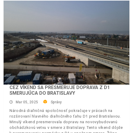
CEZ VÍKEND SA PRESMERUJE DOPRAVA Z D1
SMERUJÚCA DO BRATISLAVY
Mar 05, 2025
Správy
Národná diaľničná spoločnosť pokračuje v prácach na
rozširovaní hlavného diaľničného ťahu D1 pred Bratislavou.
Minulý víkend presmerovala dopravu na novovybudovanú
obchádzkovú vetvu v smere z Bratislavy. Tento víkend dôjde