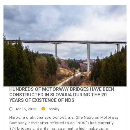
HUNDREDS OF MOTORWAY BRIDGES HAVE BEEN
CONSTRUCTED IN SLOVAKIA DURING THE 20
YEARS OF EXISTENCE OF NDS
Apr 15, 2025
Správy
Národná diaľničná spoločnosť, a.s. (the National Motorway
Company, hereinafter referred to as “NDS”) has currently
874 bridges under its management, which make up to