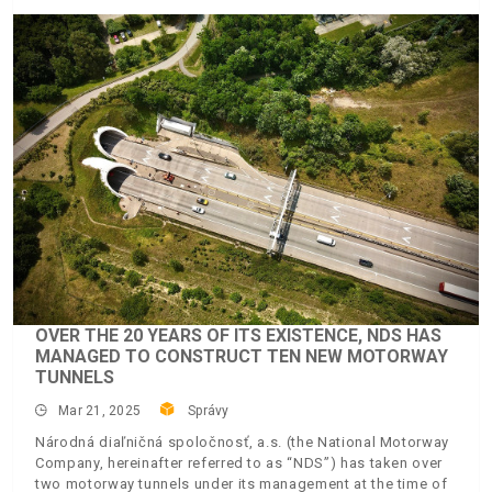
OVER THE 20 YEARS OF ITS EXISTENCE, NDS HAS
MANAGED TO CONSTRUCT TEN NEW MOTORWAY
TUNNELS
Mar 21, 2025
Správy
Národná diaľničná spoločnosť, a.s. (the National Motorway
Company, hereinafter referred to as “NDS”) has taken over
two motorway tunnels under its management at the time of