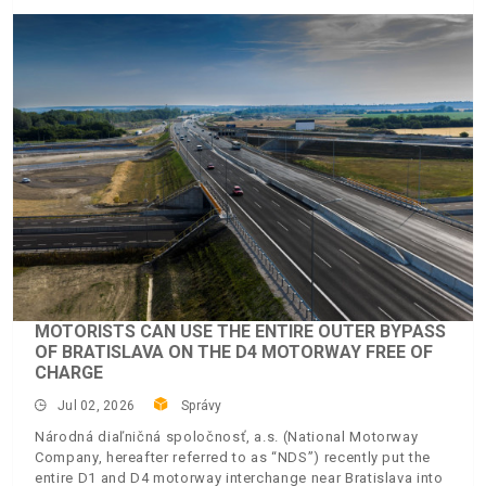
MOTORISTS CAN USE THE ENTIRE OUTER BYPASS
OF BRATISLAVA ON THE D4 MOTORWAY FREE OF
CHARGE
Jul 02, 2026
Správy
Národná diaľničná spoločnosť, a.s. (National Motorway
Company, hereafter referred to as “NDS”) recently put the
entire D1 and D4 motorway interchange near Bratislava into