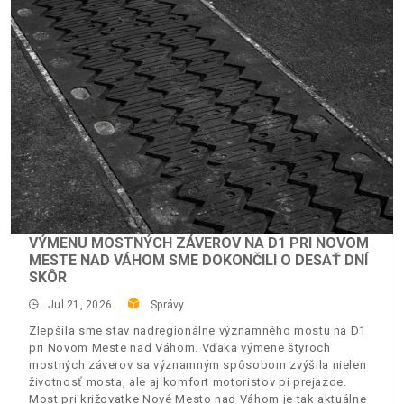
VÝMENU MOSTNÝCH ZÁVEROV NA D1 PRI NOVOM
MESTE NAD VÁHOM SME DOKONČILI O DESAŤ DNÍ
SKÔR
Jul 21, 2026
Správy
Zlepšila sme stav nadregionálne významného mostu na D1
pri Novom Meste nad Váhom. Vďaka výmene štyroch
mostných záverov sa významným spôsobom zvýšila nielen
životnosť mosta, ale aj komfort motoristov pi prejazde.
Most pri križovatke Nové Mesto nad Váhom je tak aktuálne