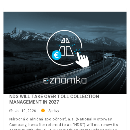
NDS WILL TAKE OVER TOLL COLLECTION
MANAGEMENT IN 2027
Jul 10, 2026
Správy
Národná diaľničná spoločnosť, a.s. (National Motorway
Company, hereafter referred to as “NDS”) will not renew its