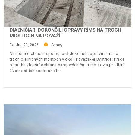
DIAĽNIČIARI DOKONČILI OPRAVY RÍMS NA TROCH
MOSTOCH NA POVAŽÍ
Jun 29, 2026
Správy
Národná diaľničná spoločnosť dokončila opravu ríms na
troch diaľničných mostoch v okolí Považskej Bystrice. Práce
pomohli zlepšiť ochranu okrajových častí mostov a predĺžiť
životnosť ich konštrukcií.