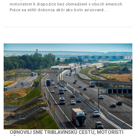
motoristom k dispozícii bez obmedzení v oboch smeroch.
Práce sa stihli dokonca skôr ako bolo avizované.
OBNOVILI SME TRIBLAVINSKÚ CESTU, MOTORISTI