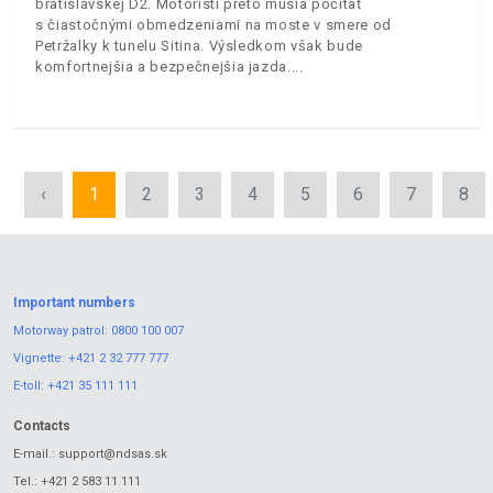
bratislavskej D2. Motoristi preto musia počítať
s čiastočnými obmedzeniami na moste v smere od
Petržalky k tunelu Sitina. Výsledkom však bude
komfortnejšia a bezpečnejšia jazda.
‹
1
2
3
4
5
6
7
8
Important numbers
Motorway patrol:
0800 100 007
Vignette:
+421 2 32 777 777
E-toll:
+421 35 111 111
Contacts
E-mail.:
support@ndsas.sk
Tel.:
+421 2 583 11 111