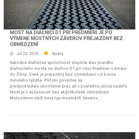
MOST NA DIAĽNICI D1 PRI PREDMIERI JE PO
VÝMENE MOSTNÝCH ZÁVEROV PREJAZDNÝ BEZ
OBMEDZENÍ
Jul 22, 2026
Správy
Národná diaľničná spoločnosť zlepšila stav pravého
diaľničného mosta na diaľnici D1 pri obci Predmier v smere
do Žiliny. Úsek je prejazdný bez obmedzení od konca
minulého týždňa. Pričom pôvodne sa
predpokladalo ukončenie prác až v poslednú júlovú nedeľu.
Most je v súčasnosti bez akýchkoľvek obmedzení.
Motoristom slúži nový typ mostných záverov.