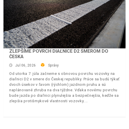
ZLEPŠÍME POVRCH DIAĽNICE D2 SMEROM DO
ČESKA
Jul 06, 2026
Správy
Od utorka 7. júla začneme s obnovou povrchu vozovky na
diaľnici D2 v smere do Českej republiky. Práce sa budú týkať
dvoch úsekov v ľavom (rýchlom) jazdnom pruhu a sú
naplánované zhruba na dva týždne. Vďaka novému povrchu
bude jazda po diaľnici plynulejšia a bezpečnejšia, keďže sa
zlepšia protišmykové vlastnosti vozovky.