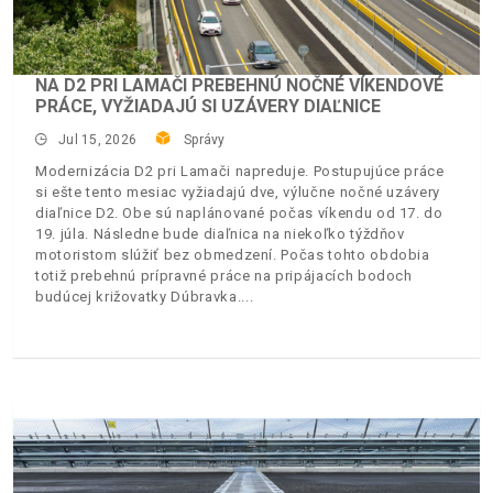
NA D2 PRI LAMAČI PREBEHNÚ NOČNÉ VÍKENDOVÉ
PRÁCE, VYŽIADAJÚ SI UZÁVERY DIAĽNICE
Jul 15, 2026
Správy
Modernizácia D2 pri Lamači napreduje. Postupujúce práce
si ešte tento mesiac vyžiadajú dve, výlučne nočné uzávery
diaľnice D2. Obe sú naplánované počas víkendu od 17. do
19. júla. Následne bude diaľnica na niekoľko týždňov
motoristom slúžiť bez obmedzení. Počas tohto obdobia
totiž prebehnú prípravné práce na pripájacích bodoch
budúcej križovatky Dúbravka.