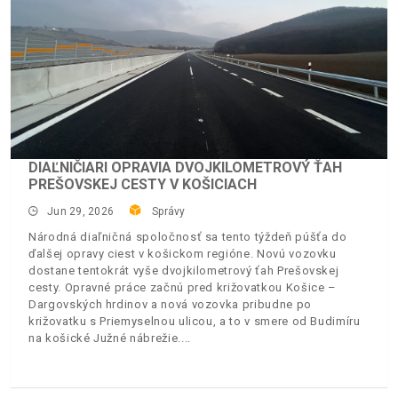
DIAĽNIČIARI OPRAVIA DVOJKILOMETROVÝ ŤAH
PREŠOVSKEJ CESTY V KOŠICIACH
Jun 29, 2026
Správy
Národná diaľničná spoločnosť sa tento týždeň púšťa do
ďalšej opravy ciest v košickom regióne. Novú vozovku
dostane tentokrát vyše dvojkilometrový ťah Prešovskej
cesty. Opravné práce začnú pred križovatkou Košice –
Dargovských hrdinov a nová vozovka pribudne po
križovatku s Priemyselnou ulicou, a to v smere od Budimíru
na košické Južné nábrežie.