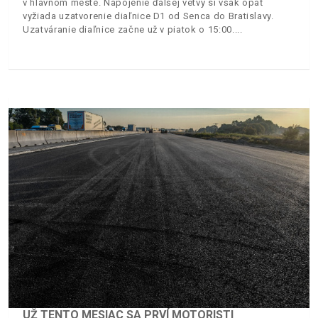
v hlavnom meste. Napojenie ďalšej vetvy si však opäť
vyžiada uzatvorenie diaľnice D1 od Senca do Bratislavy.
Uzatváranie diaľnice začne už v piatok o 15:00.
UŽ TENTO MESIAC SA PRVÍ MOTORISTI