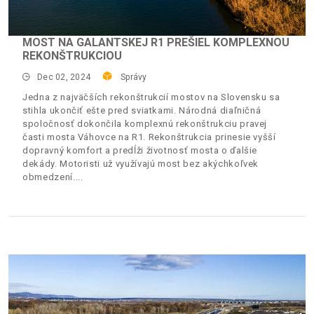
MOST NA GALANTSKEJ R1 PREŠIEL KOMPLEXNOU
REKONŠTRUKCIOU
Dec 02, 2024
Správy
Jedna z najväčších rekonštrukcií mostov na Slovensku sa
stihla ukončiť ešte pred sviatkami. Národná diaľničná
spoločnosť dokončila komplexnú rekonštrukciu pravej
časti mosta Váhovce na R1. Rekonštrukcia prinesie vyšší
dopravný komfort a predĺži životnosť mosta o ďalšie
dekády. Motoristi už využívajú most bez akýchkoľvek
obmedzení.