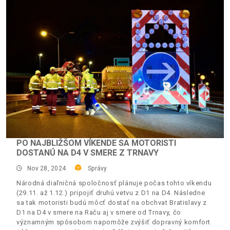
PO NAJBLIŽŠOM VÍKENDE SA MOTORISTI
DOSTANÚ NA D4 V SMERE Z TRNAVY
Nov 28, 2024
Správy
Národná diaľničná spoločnosť plánuje počas tohto víkendu
(29.11. až 1.12.) pripojiť druhú vetvu z D1 na D4. Následne
sa tak motoristi budú môcť dostať na obchvat Bratislavy z
D1 na D4 v smere na Raču aj v smere od Trnavy, čo
významným spôsobom napomôže zvýšiť dopravný komfort