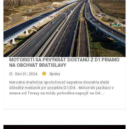
MOTORISTI SA PRVÝKRÁT DOSTANÚ Z D1 PRIAMO
NA OBCHVAT BRATISLAVY
Dec 01, 2024
Správy
Národná diaľničná spoločnosť úspešne dosiahla ďalší
dôležitý medzník pri projekte D1/D4 . Motoristi jazdiaci v
smere od Trnavy sa môžu pohodlne napojiť na D4.