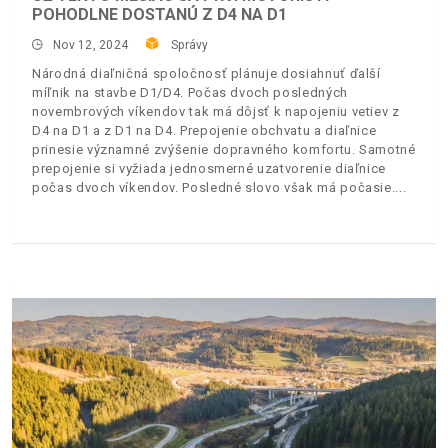
POHODLNE DOSTANÚ Z D4 NA D1
Nov 12, 2024
Správy
Národná diaľničná spoločnosť plánuje dosiahnuť ďalší
míľnik na stavbe D1/D4. Počas dvoch posledných
novembrových víkendov tak má dôjsť k napojeniu vetiev z
D4 na D1 a z D1 na D4. Prepojenie obchvatu a diaľnice
prinesie významné zvýšenie dopravného komfortu. Samotné
prepojenie si vyžiada jednosmerné uzatvorenie diaľnice
počas dvoch víkendov. Posledné slovo však má počasie.