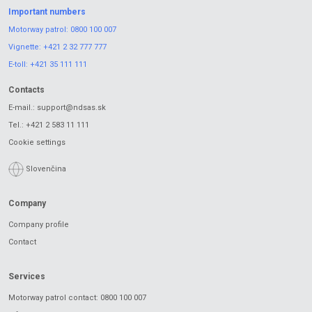
Important numbers
Motorway patrol:
0800 100 007
Vignette:
+421 2 32 777 777
E-toll:
+421 35 111 111
Contacts
E-mail.:
support@ndsas.sk
Tel.:
+421 2 583 11 111
Cookie settings
Slovenčina
Company
Company profile
Contact
Services
Motorway patrol contact: 0800 100 007