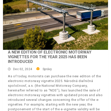
A NEW EDITION OF ELECTRONIC MOTORWAY
VIGNETTES FOR THE YEAR 2025 HAS BEEN
INTRODUCED
Dec 02, 2024
Správy
As of today, motorists can purchase the new edition of the
electronic motorway vignette 2025. Národná diaľničná
spoločnosť, a.s. (the National Motorway Company,
hereinafter referred to as “NDS”), has launched the sale of
electronic motorway vignettes with updated prices and also
introduced several changes concerning the offer of the e-
vignettes. For example, starting with the new year, the
postponement of the start of the e-vignette validity will be