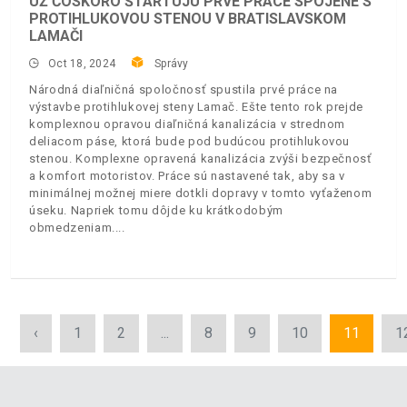
UŽ ČOSKORO ŠTARTUJÚ PRVÉ PRÁCE SPOJENÉ S
PROTIHLUKOVOU STENOU V BRATISLAVSKOM
LAMAČI
Oct 18, 2024
Správy
Národná diaľničná spoločnosť spustila prvé práce na
výstavbe protihlukovej steny Lamač. Ešte tento rok prejde
komplexnou opravou diaľničná kanalizácia v strednom
deliacom páse, ktorá bude pod budúcou protihlukovou
stenou. Komplexne opravená kanalizácia zvýši bezpečnosť
a komfort motoristov. Práce sú nastavené tak, aby sa v
minimálnej možnej miere dotkli dopravy v tomto vyťaženom
úseku. Napriek tomu dôjde ku krátkodobým
obmedzeniam.
‹
1
2
...
8
9
10
11
1