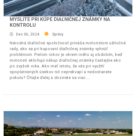
MYSLITE PRI KÚPE DIAĽNIČNEJ ZNÁMKY NA
KONTROLU
Dec 06, 2024
Správy
Národná diaľničná spoločnosť prináša motoristom užitočné
rady, ako sa pri kupovaní diaľničnej známky vyhnúť
problémom. Prelom rokov je okrem iného aj obdobím, keď
motoristi skloňujú nákup diaľničnej známky častejšie ako
po zvyšok roka. Ako mať istotu, že vás pri využití
spoplatnených úsekov nič neprekvapí a nedostanete
pokutu? Čítajte ďalej a dozviete sa viac.