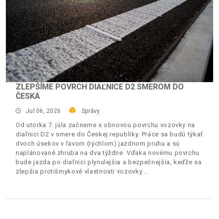
ZLEPŠÍME POVRCH DIAĽNICE D2 SMEROM DO
ČESKA
Jul 06, 2026
Správy
Od utorka 7. júla začneme s obnovou povrchu vozovky na
diaľnici D2 v smere do Českej republiky. Práce sa budú týkať
dvoch úsekov v ľavom (rýchlom) jazdnom pruhu a sú
naplánované zhruba na dva týždne. Vďaka novému povrchu
bude jazda po diaľnici plynulejšia a bezpečnejšia, keďže sa
zlepšia protišmykové vlastnosti vozovky.