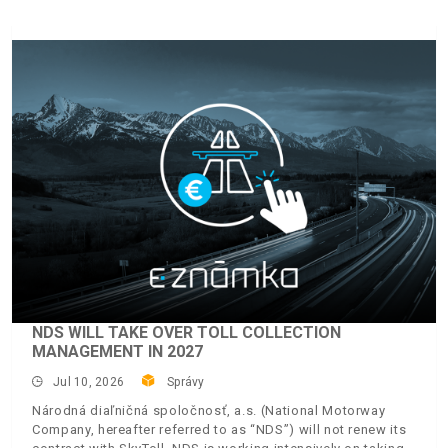
NDS WILL TAKE OVER TOLL COLLECTION
MANAGEMENT IN 2027
Jul 10, 2026
Správy
Národná diaľničná spoločnosť, a.s. (National Motorway
Company, hereafter referred to as “NDS”) will not renew its