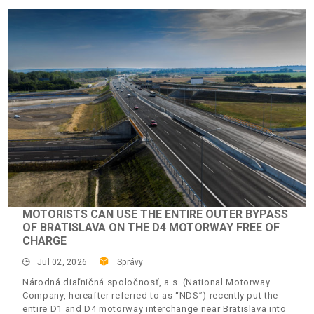
MOTORISTS CAN USE THE ENTIRE OUTER BYPASS
OF BRATISLAVA ON THE D4 MOTORWAY FREE OF
CHARGE
Jul 02, 2026
Správy
Národná diaľničná spoločnosť, a.s. (National Motorway
Company, hereafter referred to as “NDS”) recently put the
entire D1 and D4 motorway interchange near Bratislava into