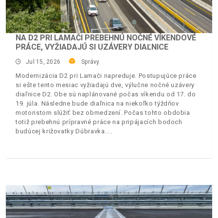
NA D2 PRI LAMAČI PREBEHNÚ NOČNÉ VÍKENDOVÉ
PRÁCE, VYŽIADAJÚ SI UZÁVERY DIAĽNICE
Jul 15, 2026
Správy
Modernizácia D2 pri Lamači napreduje. Postupujúce práce
si ešte tento mesiac vyžiadajú dve, výlučne nočné uzávery
diaľnice D2. Obe sú naplánované počas víkendu od 17. do
19. júla. Následne bude diaľnica na niekoľko týždňov
motoristom slúžiť bez obmedzení. Počas tohto obdobia
totiž prebehnú prípravné práce na pripájacích bodoch
budúcej križovatky Dúbravka.