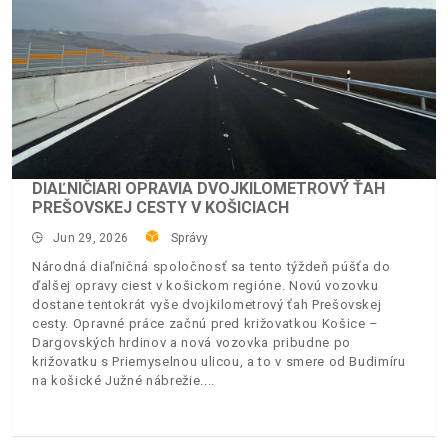
DIAĽNIČIARI OPRAVIA DVOJKILOMETROVÝ ŤAH
PREŠOVSKEJ CESTY V KOŠICIACH
Jun 29, 2026
Správy
Národná diaľničná spoločnosť sa tento týždeň púšťa do
ďalšej opravy ciest v košickom regióne. Novú vozovku
dostane tentokrát vyše dvojkilometrový ťah Prešovskej
cesty. Opravné práce začnú pred križovatkou Košice –
Dargovských hrdinov a nová vozovka pribudne po
križovatku s Priemyselnou ulicou, a to v smere od Budimíru
na košické Južné nábrežie.