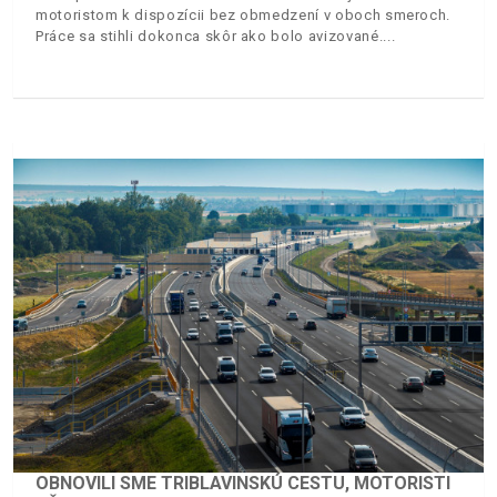
motoristom k dispozícii bez obmedzení v oboch smeroch.
Práce sa stihli dokonca skôr ako bolo avizované.
OBNOVILI SME TRIBLAVINSKÚ CESTU, MOTORISTI