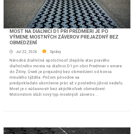
MOST NA DIAĽNICI D1 PRI PREDMIERI JE PO
VÝMENE MOSTNÝCH ZÁVEROV PREJAZDNÝ BEZ
OBMEDZENÍ
Jul 22, 2026
Správy
Národná diaľničná spoločnosť zlepšila stav pravého
diaľničného mosta na diaľnici D1 pri obci Predmier v smere
do Žiliny. Úsek je prejazdný bez obmedzení od konca
minulého týždňa. Pričom pôvodne sa
predpokladalo ukončenie prác až v poslednú júlovú nedeľu.
Most je v súčasnosti bez akýchkoľvek obmedzení.
Motoristom slúži nový typ mostných záverov.