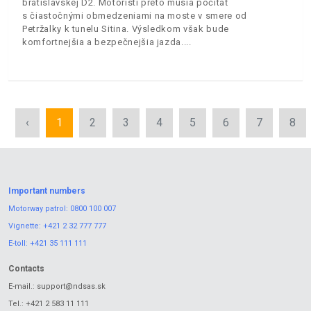
bratislavskej D2. Motoristi preto musia počítať
s čiastočnými obmedzeniami na moste v smere od
Petržalky k tunelu Sitina. Výsledkom však bude
komfortnejšia a bezpečnejšia jazda.
‹
1
2
3
4
5
6
7
8
Important numbers
Motorway patrol:
0800 100 007
Vignette:
+421 2 32 777 777
E-toll:
+421 35 111 111
Contacts
E-mail.:
support@ndsas.sk
Tel.:
+421 2 583 11 111