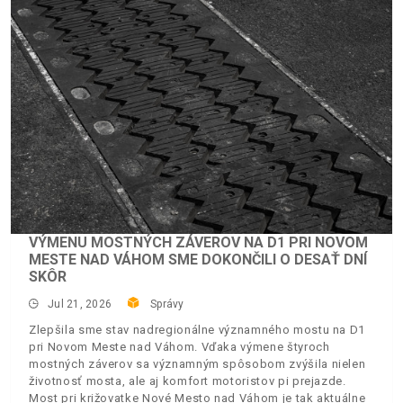
VÝMENU MOSTNÝCH ZÁVEROV NA D1 PRI NOVOM
MESTE NAD VÁHOM SME DOKONČILI O DESAŤ DNÍ
SKÔR
Jul 21, 2026
Správy
Zlepšila sme stav nadregionálne významného mostu na D1
pri Novom Meste nad Váhom. Vďaka výmene štyroch
mostných záverov sa významným spôsobom zvýšila nielen
životnosť mosta, ale aj komfort motoristov pi prejazde.
Most pri križovatke Nové Mesto nad Váhom je tak aktuálne