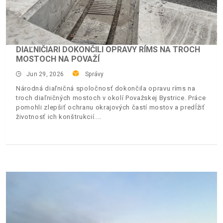
DIAĽNIČIARI DOKONČILI OPRAVY RÍMS NA TROCH
MOSTOCH NA POVAŽÍ
Jun 29, 2026
Správy
Národná diaľničná spoločnosť dokončila opravu ríms na
troch diaľničných mostoch v okolí Považskej Bystrice. Práce
pomohli zlepšiť ochranu okrajových častí mostov a predĺžiť
životnosť ich konštrukcií.