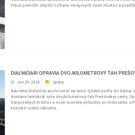
Práce pomohli zlepšiť ochranu okrajových častí mostov a predĺžiť
DIAĽNIČIARI OPRAVIA DVOJKILOMETROVÝ ŤAH PREŠO
Jun 29, 2026
Správy
Národná diaľničná spoločnosť sa tento týždeň púšťa do ďalšej 
dostane tentokrát vyše dvojkilometrový ťah Prešovskej cesty. O
Dargovských hrdinov a nová vozovka pribudne po križovatku s Pr
košické Južné nábrežie.