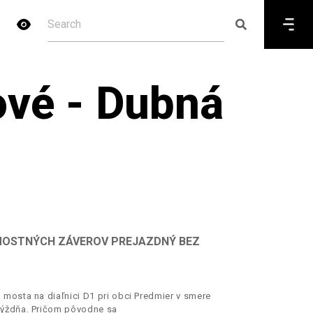
ové - Dubná
E MOSTNÝCH ZÁVEROV PREJAZDNÝ BEZ
 mosta na diaľnici D1 pri obci Predmier v smere
týždňa. Pričom pôvodne sa