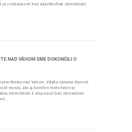
t je v súčasnosti bez akýchkoľvek obmedzení.
TE NAD VÁHOM SME DOKONČILI O
 Novom Meste nad Váhom. Vďaka výmene štyroch
sť mosta, ale aj komfort motoristov pi
uálne motoristom k dispozícii bez obmedzení
né.