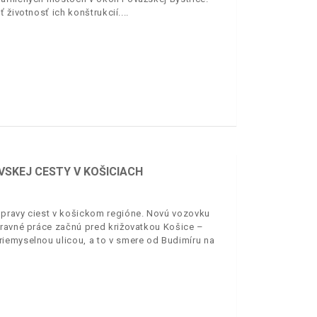
 životnosť ich konštrukcií.
VSKEJ CESTY V KOŠICIACH
opravy ciest v košickom regióne. Novú vozovku
pravné práce začnú pred križovatkou Košice –
iemyselnou ulicou, a to v smere od Budimíru na