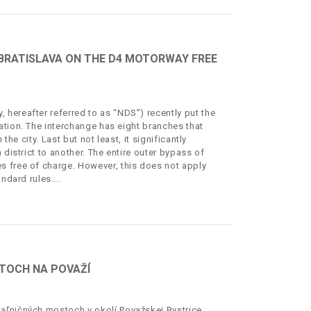
 BRATISLAVA ON THE D4 MOTORWAY FREE
hereafter referred to as “NDS”) recently put the
ation. The interchange has eight branches that
the city. Last but not least, it significantly
 district to another. The entire outer bypass of
s free of charge. However, this does not apply
andard rules.
STOCH NA POVAŽÍ
aľničných mostoch v okolí Považskej Bystrice.