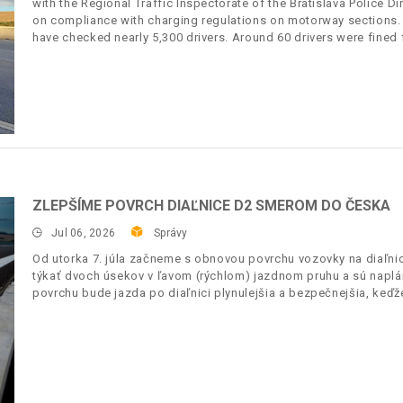
with the Regional Traffic Inspectorate of the Bratislava Police
on compliance with charging regulations on motorway sections.
have checked nearly 5,300 drivers. Around 60 drivers were fined f
ZLEPŠÍME POVRCH DIAĽNICE D2 SMEROM DO ČESKA
Jul 06, 2026
Správy
Od utorka 7. júla začneme s obnovou povrchu vozovky na diaľnic
týkať dvoch úsekov v ľavom (rýchlom) jazdnom pruhu a sú napl
povrchu bude jazda po diaľnici plynulejšia a bezpečnejšia, keďž