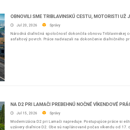
OBNOVILI SME TRIBLAVINSKÚ CESTU, MOTORISTI UŽ
Jul 20, 2026
Správy
Národná diaľničná spoločnosť dokončila obnovu Triblavinskej ces
asfaltový povrch. Práce nadviazali na dokončenie diaľničného pr
NA D2 PRI LAMAČI PREBEHNÚ NOČNÉ VÍKENDOVÉ PRÁC
Jul 15, 2026
Správy
Modernizácia D2 pri Lamači napreduje. Postupujúce práce si ešt
uzávery diaľnice D2. Obe sú naplánované počas víkendu od 17. d