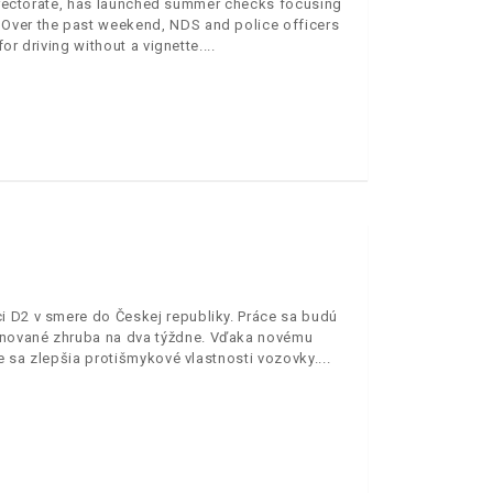
 Directorate, has launched summer checks focusing
 Over the past weekend, NDS and police officers
or driving without a vignette.
i D2 v smere do Českej republiky. Práce sa budú
ánované zhruba na dva týždne. Vďaka novému
e sa zlepšia protišmykové vlastnosti vozovky.