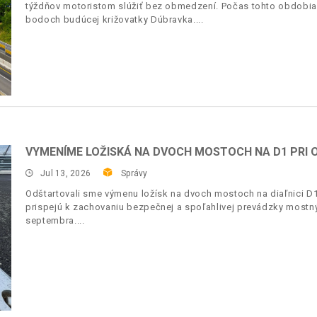
týždňov motoristom slúžiť bez obmedzení. Počas tohto obdobia 
bodoch budúcej križovatky Dúbravka.
VYMENÍME LOŽISKÁ NA DVOCH MOSTOCH NA D1 PRI O
Jul 13, 2026
Správy
Odštartovali sme výmenu ložísk na dvoch mostoch na diaľnici D1
prispejú k zachovaniu bezpečnej a spoľahlivej prevádzky most
septembra.