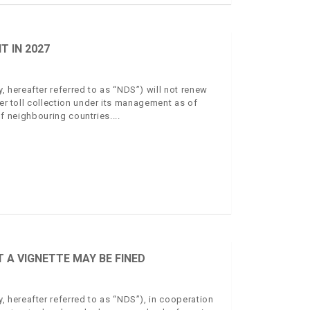
 IN 2027
hereafter referred to as “NDS”) will not renew
ver toll collection under its management as of
 of neighbouring countries.
A VIGNETTE MAY BE FINED
 hereafter referred to as “NDS”), in cooperation