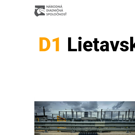
D1
Lietavs