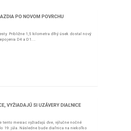
 JAZDIA PO NOVOM POVRCHU
ty. Približne 1,5 kilometra dlhý úsek dostal nový
epojenia D4 a D1.
E, VYŽIADAJÚ SI UZÁVERY DIAĽNICE
e tento mesiac vyžiadajú dve, výlučne nočné
o 19. júla. Následne bude diaľnica na niekoľko