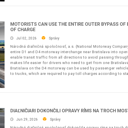
MOTORISTS CAN USE THE ENTIRE OUTER BYPASS OF
OF CHARGE
Jul 02, 2026
Správy
Národná diaľničná spoločnosť, a.s. (National Motorway Company, 
entire D1 and D4 motorway interchange near Bratislava into oper
enable transit traffic from all directions to avoid passing through 
makes life easier for drivers who need to get from one Bratislava
Bratislava on the D4 motorway can be used by passenger vehicle
to trucks, which are required to pay toll charges according to st
DIAĽNIČIARI DOKONČILI OPRAVY RÍMS NA TROCH MO
Jun 29, 2026
Správy
Národná diaľničná spoločnosť dokončila opravu ríms na troch di