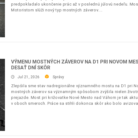
predpokladalo ukončenie prác až v poslednú júlovú nedeľu. Mos
Motoristom slúži nový typ mostných záverov.
VÝMENU MOSTNÝCH ZÁVEROV NA D1 PRI NOVOM MES
DESAŤ DNÍ SKÔR
Jul 21, 2026
Správy
Zlepšila sme stav nadregionálne významného mostu na D1 pri
mostných záverov sa významným spôsobom zvýšila nielen životno
prejazde. Most pri križovatke Nové Mesto nad Váhom je tak akt
v oboch smeroch. Práce sa stihli dokonca skôr ako bolo avizova