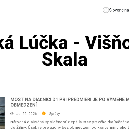
Slovenčina
ká Lúčka - Višň
Skala
MOST NA DIAĽNICI D1 PRI PREDMIERI JE PO VÝMEN
OBMEDZENÍ
Jul 22, 2026
Správy
Národná diaľničná spoločnosť zlepšila stav pravého diaľničného
do Žiliny. Úsek je prejazdný bez obmedzení od konca minulého 