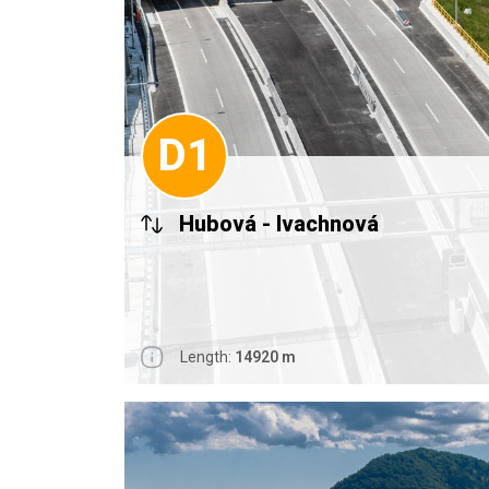
D1
Hubová - Ivachnová
Length:
14920 m