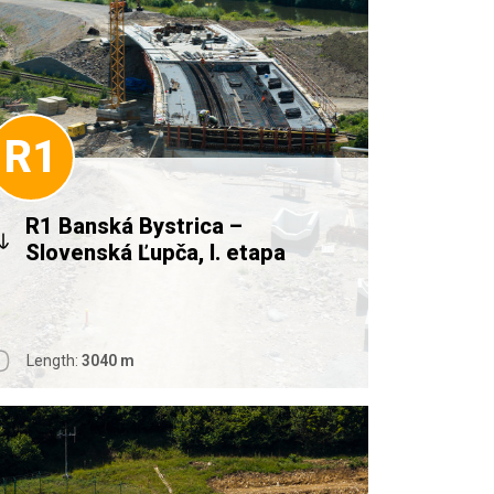
R1
R1 Banská Bystrica –
Slovenská Ľupča, I. etapa
Length:
3040 m