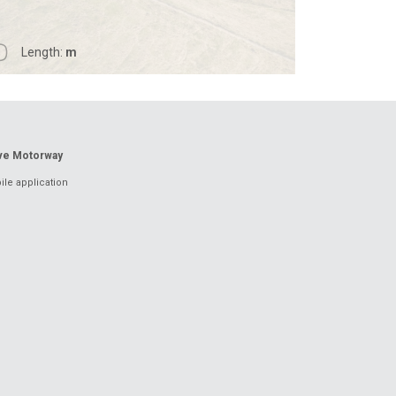
Length:
m
ove Motorway
le application