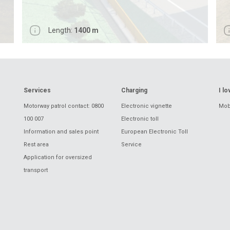
Length:
1400 m
Services
Charging
I l
Motorway patrol contact: 0800
Electronic vignette
Mobi
100 007
Electronic toll
Information and sales point
European Electronic Toll
Rest area
Service
Application for oversized
transport