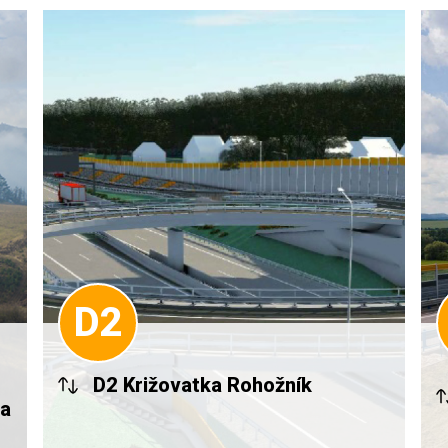
D2
D2 Križovatka Rohožník
pa