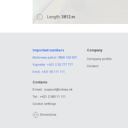
Length:
3812 m
Important numbers
Company
Motorway patrol:
0800 100 007
Company profile
Vignette:
+421 2 32 777 777
Contact
E-toll:
+421 35 111 111
Contacts
E-mail.:
support@ndsas.sk
Tel.:
+421 2 583 11 111
Cookie settings
Slovenčina