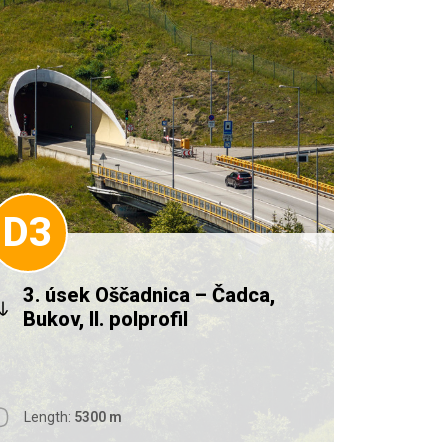
D3
3. úsek Oščadnica – Čadca,
Bukov, II. polprofil
Length:
5300 m