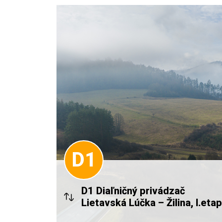
D1
D1 Diaľničný privádzač
Lietavská Lúčka – Žilina, I.eta