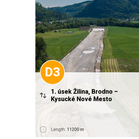
D3
1. úsek Žilina, Brodno –
Kysucké Nové Mesto
Length:
11200 m