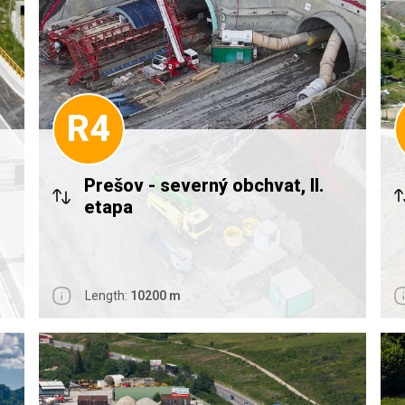
R4
Prešov - severný obchvat, II.
etapa
Length:
10200 m