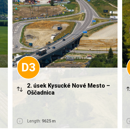
D3
2. úsek Kysucké Nové Mesto –
Oščadnica
Length:
9625 m